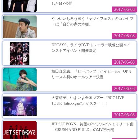
したMV公開
2017-06-08
やついいちろう曰く『ヤツイフェス』のコンセプ
トは「自分の家の本棚」
2017-06-08
DECAYS、ライヴDVDトレーラー映像公開＆イ
ンストアイベント開催決定
2017-06-08
植田真梨恵、『ビーバップ！ハイヒール』 OPリ
リース＆初のホールツアー決定
2017-06-08
大森靖子、いよいよ全国ツアー『2017 LIVE
TOUR “kitixxxgaia”』がスタート！
2017-06-08
JET SET BOYS、待望の2ndアルバムよりリード曲
「CRUSH AND BUILD」のMV初公開