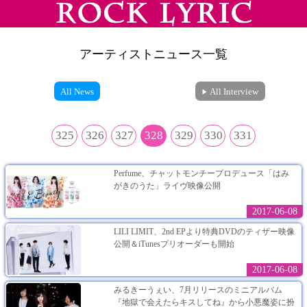
アーティストニュース一覧
All News
All Interview
325
326
327
328
329
330
331
Perfume、チャットモンチープロデュース「はみ
がきのうた」ライヴ映像公開
2017-06-08
LILI LIMIT、2nd EPより特典DVDのティザー映像
公開＆iTunesプリオーダーも開始
2017-06-08
みるきーうぇい、7月リリースのミニアルバム
『地獄で会えたらキスしてね』から小悪魔姿に扮