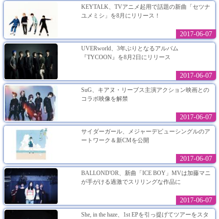
KEYTALK、TVアニメ起用で話題の新曲「セツナ
ユメミシ」を8月にリリース！
2017-06-07
UVERworld、3年ぶりとなるアルバム
『TYCOON』を8月2日にリリース
2017-06-07
SuG、キアヌ・リーブス主演アクション映画との
コラボ映像を解禁
2017-06-07
サイダーガール、メジャーデビューシングルのア
ートワーク＆新CMを公開
2017-06-07
BALLOND'OR、新曲「ICE BOY」MVは加藤マニ
が手がける過激でスリリングな作品に
2017-06-07
She, in the haze、1st EPを引っ提げてツアーをスタ