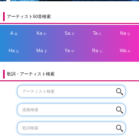
アーティスト50音検索
A
Ka
Sa
Ta
Na
あ
か
さ
た
な
Ha
Ma
Ya
Ra
Wa
は
ま
や
ら
わ
歌詞・アーティスト検索