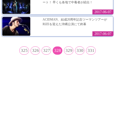
ート！ 早くも各地で中毒者が続出！
2017-06-07
ACIDMAN、結成20周年記念ツーマンツアーが
RIZEを迎えた沖縄公演にて終幕
2017-06-07
325
326
327
328
329
330
331