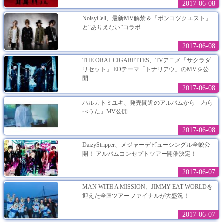
2017-06-08
NoisyCell、最新MV解禁＆『ポンコツクエスト』
と“ありえない”コラボ
2017-06-08
THE ORAL CIGARETTES、TVアニメ『サクラダ
リセット』 EDテーマ「トナリアウ」のMVを公
開
2017-06-08
ハルカトミユキ、発売間近のアルバムから「わら
べうた」MV公開
2017-06-08
DaizyStripper、メジャーデビューシングル全貌公
開！ アルバムコンセプトツアー開催決定！
2017-06-07
MAN WITH A MISSION、JIMMY EAT WORLDを
迎えた全国ツアーファイナルが大盛況！
2017-06-07