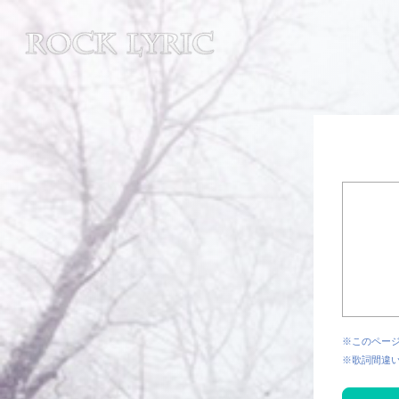
※このペー
※歌詞間違