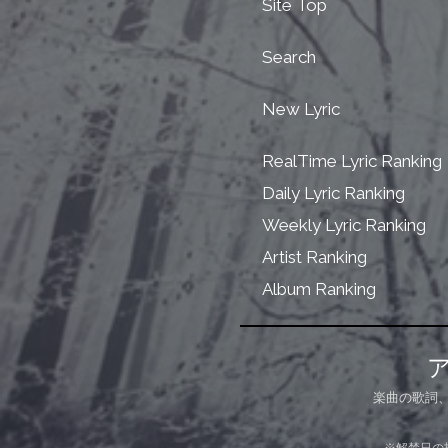
Site Top
Search
New Lyric
RealTime Lyric Ranking
Daily Lyric Ranking
Weekly Lyric Ranking
Artist Ranking
Album Ranking
楽曲の歌詞
※解禁日の