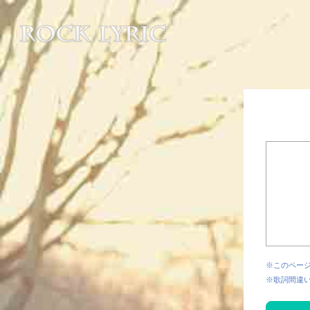
※このペー
※歌詞間違