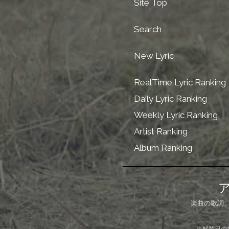
Site Top
Search
New Lyric
RealTime Lyric Ranking
Daily Lyric Ranking
Weekly Lyric Ranking
Artist Ranking
Album Ranking
楽曲の歌詞
※解禁日の