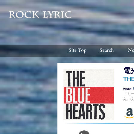
電
TH
word:
『ミ
A』収