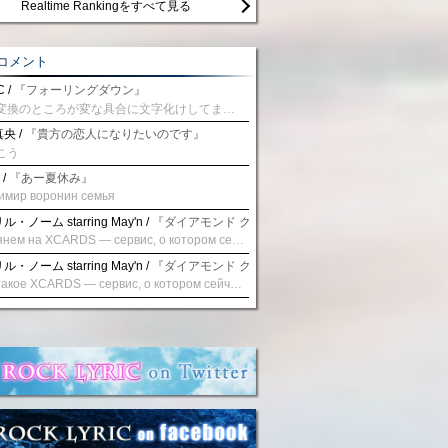
Realtime Rankingをすべて見る
コメント
 /
『フォーリングダウン』
予測変換のところが変な具合に文字化けしてませんか？
央 /
『貴方の恋人になりたいのです』
こう
 /
『あー夏休み』
имир воронин семья
・ノーム starring May'n /
『ダイアモンド クレバス/射手座☆午後九時 Don't be la
Взглянем на XCARDS — сервис, о котором сейчас говорят. Совсем недавно наткнулся о цифровой сервис XCARDS, он дает возможность создавать онлайн дебетовые карты чтобы контролировать расходы. Особенности, на которые я обратил внимание: Создание карты занимает очень короткое время. Сервис позволяет выпустить множество карт для разных целей. Поддержка работает в любое время суток включая персонального менеджера. Доступно управление без задержек — лимиты, уведомления, отчёты, статистика. На что стоит обратить внимание: Локация компании: европейская юрисдикция — перед использованием стоит уточнить, что сервис можно использовать без нарушений. Комиссии: в некоторых случаях встречаются оплаты за операции, поэтому советую просмотреть договор. Реальные кейсы: по отзывам поддержка работает быстро. Защита данных: все операции подтверждаются уведомлениями, но всегда лучше не хранить большие суммы на карте. Общее впечатление: Судя по функционалу, XCARDS может стать удобным инструментом в сфере финансов. Платформа сочетает скорость, удобство и гибкость. Как вы думаете? Пробовали ли подобные сервисы? Напишите в комментариях Виртуальные карты для бизнеса
・ノーム starring May'n /
『ダイアモンド クレバス/射手座☆午後九時 Don't be la
Что такое XCARDS — сервис, о котором сейчас говорят. Буквально на днях заметил о интересный бренд XCARDS, он помогает создавать онлайн карты чтобы управлять бюджетами. Ключевые преимущества: Выпуск занимает всего считанные минуты. Платформа даёт возможность оформить множество карт для разных целей. Есть поддержка в любое время суток включая персонального менеджера. Есть контроль без задержек — транзакции, уведомления, аналитика — всё под рукой. Возможные нюансы: Регистрация: европейская юрисдикция — желательно убедиться, что сервис можно использовать без нарушений. Финансовые условия: возможно, есть скрытые комиссии, поэтому лучше внимательно прочитать договор. Отзывы пользователей: по отзывам поддержка работает быстро. Надёжность системы: внедрены базовые меры безопасности, но всё равно советую не хранить большие суммы на карте. Вывод: В целом платформа кажется отличным помощником для маркетологов. Платформа сочетает скорость, удобство и гибкость. Как вы думаете? Пользовались ли вы XCARDS? Поделитесь опытом — будет интересно сравнить. Виртуальные карты для бизнеса