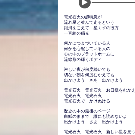
電光石火の超特急が
流れ星と並んで走るという
銀河をこえて 星くずの彼方
一直線の稲光
何かにつまづいている人
何かを心配している人の
心の中のプラットホームに
流線形の輝くボディ
淋しい夜が何度続いても
切ない朝を何度むかえても
出かけよう さあ 出かけよう
電光石火 電光石火 お日様をむか
電光石火 電光石火
電光石火で かけぬける
歴史の本の最後のページ
白紙のままで 誰にも読めないよ
出かけよう さあ 出かけよう
電光石火 電光石火 新しい星を見