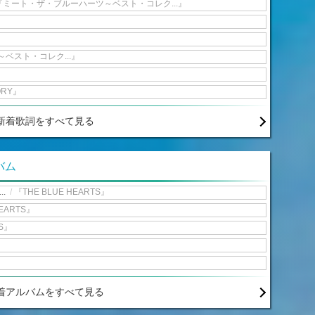
『ミート・ザ・ブルーハーツ～ベスト・コレク...』
ベスト・コレク...』
』
ORY』
新着歌詞をすべて見る
バム
..
/
『THE BLUE HEARTS』
HEARTS』
TS』
着アルバムをすべて見る