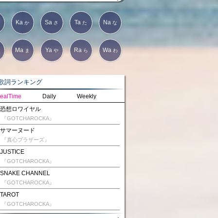
Ka
Sa
Ta
Na
か
さ
た
な
Ma
Ya
Ra
Wa
は
ま
や
ら
わ
詞ランキング
ealTime
Daily
Weekly
恐想ロワイヤル
『GOTCHAROCKA』
サマーヌード
『真心ブラザーズ』
JUSTICE
『GOTCHAROCKA』
SNAKE CHANNEL
『GOTCHAROCKA』
TAROT
『GOTCHAROCKA』