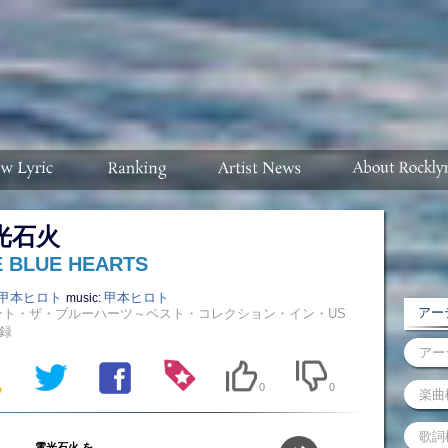
光石火
E BLUE HEARTS
甲本ヒロト
甲本ヒロト
music:
アーテ
ート・ザ・ブルーハーツ～ベスト・コレクション・イン・US
録
0
0
電光石火 を