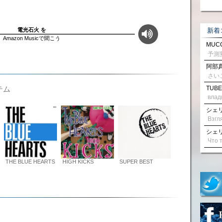
新着
電光石火 を
Amazon Musicで聞こう
MUCC
阿部真
さい
TUBE
テム
влад
シェリル
シェリル
THE BLUE HEARTS
HIGH KICKS
SUPER BEST