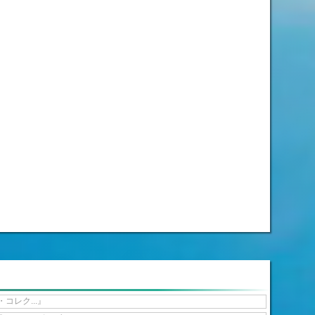
レク...』