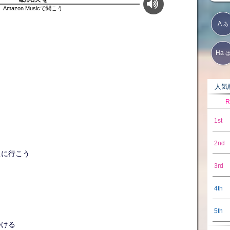
Amazon Musicで聞こう
A
あ
Ha
人気歌
R
1st
2nd
えに行こう
3rd
4th
5th
つける