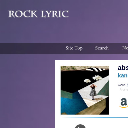
abs
kan
word:
『rem