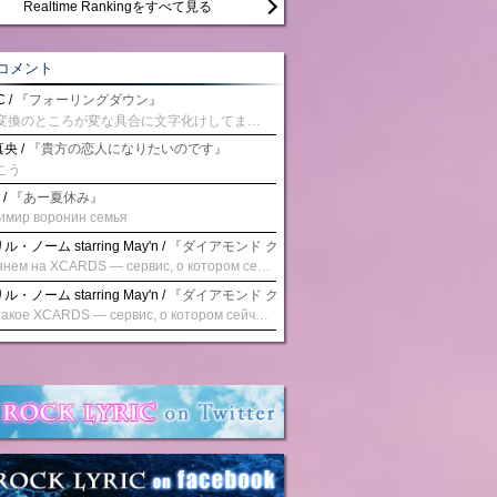
Realtime Rankingをすべて見る
コメント
 /
『フォーリングダウン』
予測変換のところが変な具合に文字化けしてませんか？
央 /
『貴方の恋人になりたいのです』
こう
 /
『あー夏休み』
имир воронин семья
・ノーム starring May'n /
『ダイアモンド クレバス/射手座☆午後九時 Don't be la
Взглянем на XCARDS — сервис, о котором сейчас говорят. Совсем недавно наткнулся о цифровой сервис XCARDS, он дает возможность создавать онлайн дебетовые карты чтобы контролировать расходы. Особенности, на которые я обратил внимание: Создание карты занимает очень короткое время. Сервис позволяет выпустить множество карт для разных целей. Поддержка работает в любое время суток включая персонального менеджера. Доступно управление без задержек — лимиты, уведомления, отчёты, статистика. На что стоит обратить внимание: Локация компании: европейская юрисдикция — перед использованием стоит уточнить, что сервис можно использовать без нарушений. Комиссии: в некоторых случаях встречаются оплаты за операции, поэтому советую просмотреть договор. Реальные кейсы: по отзывам поддержка работает быстро. Защита данных: все операции подтверждаются уведомлениями, но всегда лучше не хранить большие суммы на карте. Общее впечатление: Судя по функционалу, XCARDS может стать удобным инструментом в сфере финансов. Платформа сочетает скорость, удобство и гибкость. Как вы думаете? Пробовали ли подобные сервисы? Напишите в комментариях Виртуальные карты для бизнеса
・ノーム starring May'n /
『ダイアモンド クレバス/射手座☆午後九時 Don't be la
Что такое XCARDS — сервис, о котором сейчас говорят. Буквально на днях заметил о интересный бренд XCARDS, он помогает создавать онлайн карты чтобы управлять бюджетами. Ключевые преимущества: Выпуск занимает всего считанные минуты. Платформа даёт возможность оформить множество карт для разных целей. Есть поддержка в любое время суток включая персонального менеджера. Есть контроль без задержек — транзакции, уведомления, аналитика — всё под рукой. Возможные нюансы: Регистрация: европейская юрисдикция — желательно убедиться, что сервис можно использовать без нарушений. Финансовые условия: возможно, есть скрытые комиссии, поэтому лучше внимательно прочитать договор. Отзывы пользователей: по отзывам поддержка работает быстро. Надёжность системы: внедрены базовые меры безопасности, но всё равно советую не хранить большие суммы на карте. Вывод: В целом платформа кажется отличным помощником для маркетологов. Платформа сочетает скорость, удобство и гибкость. Как вы думаете? Пользовались ли вы XCARDS? Поделитесь опытом — будет интересно сравнить. Виртуальные карты для бизнеса