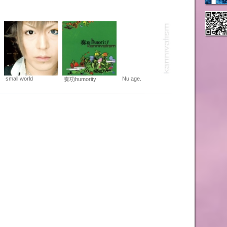
small world
Nu age.
奏功humority