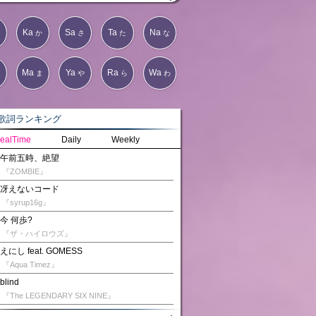
Ka
Sa
Ta
Na
か
さ
た
な
Ma
Ya
Ra
Wa
は
ま
や
ら
わ
詞ランキング
ealTime
Daily
Weekly
午前五時、絶望
『ZOMBIE』
冴えないコード
『syrup16g』
今 何歩?
『ザ・ハイロウズ』
えにし feat. GOMESS
『Aqua Timez』
blind
『The LEGENDARY SIX NINE』