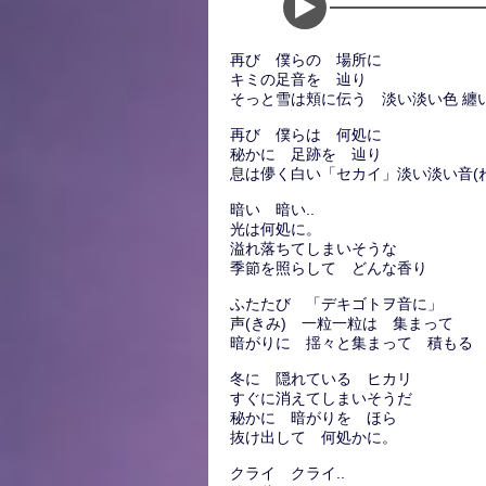
再び 僕らの 場所に
キミの足音を 辿り
そっと雪は頬に伝う 淡い淡い色 纏
再び 僕らは 何処に
秘かに 足跡を 辿り
息は儚く白い「セカイ」淡い淡い音(
暗い 暗い..
光は何処に。
溢れ落ちてしまいそうな
季節を照らして どんな香り
ふたたび 「デキゴトヲ音に」
声(きみ) 一粒一粒は 集まって
暗がりに 揺々と集まって 積もる
冬に 隠れている ヒカリ
すぐに消えてしまいそうだ
秘かに 暗がりを ほら
抜け出して 何処かに。
クライ クライ..