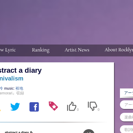
tract a diary
nivalism
怜
裕地
music:
アーテ
emorari』収録
0
0
abstract a diary を