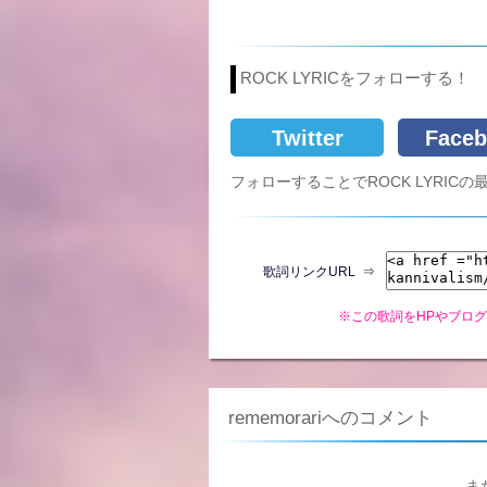
ROCK LYRICをフォローする！
Twitter
Faceb
フォローすることでROCK LYRI
歌詞リンクURL ⇒
※この歌詞をHPやブロ
rememorariへのコメント
ま