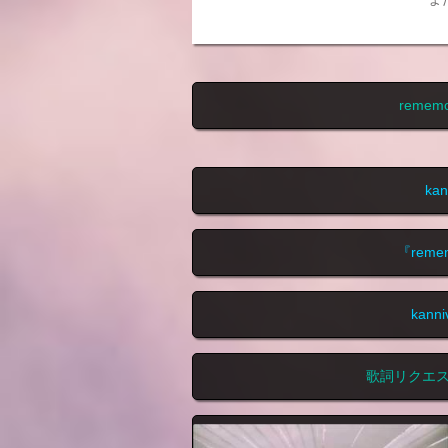
reme
ka
『rem
kan
歌詞リクエ