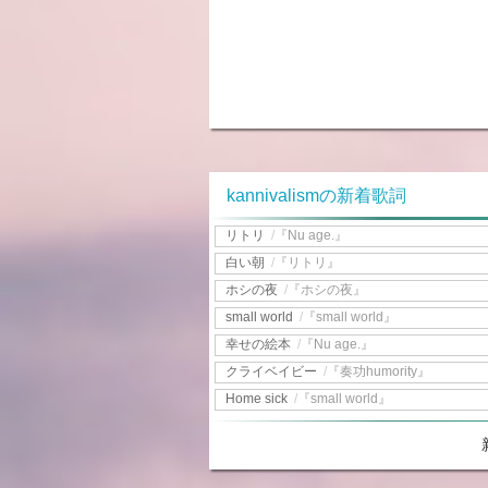
kannivalismの新着歌詞
リトリ
/
『Nu age.』
白い朝
/
『リトリ』
ホシの夜
/
『ホシの夜』
small world
/
『small world』
幸せの絵本
/
『Nu age.』
クライベイビー
/
『奏功humority』
Home sick
/
『small world』