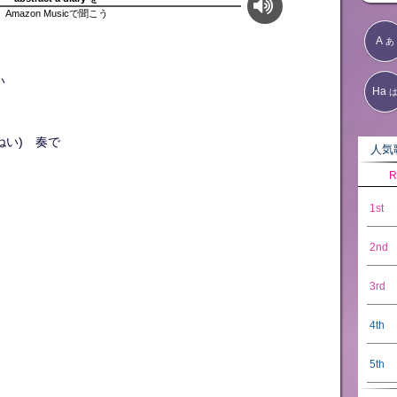
Amazon Musicで聞こう
A
あ
い
Ha
ねい) 奏で
人気歌
R
1st
2nd
3rd
4th
5th