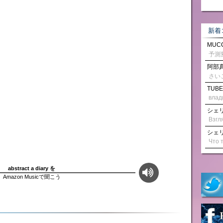
新着
MUCC
阿部真
さい
TUBE
влад
シェリル
シェリル
abstract a diary を
Amazon Musicで聞こう