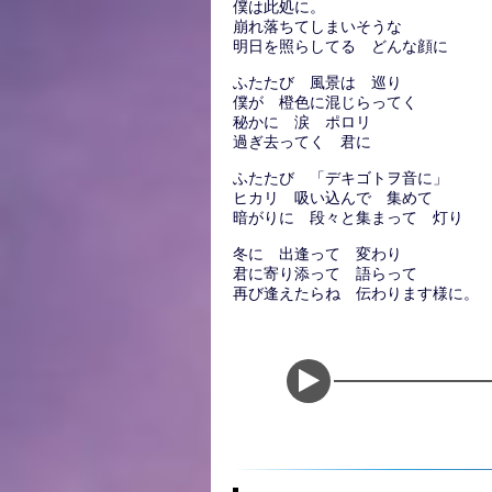
僕は此処に。
崩れ落ちてしまいそうな
明日を照らしてる どんな顔に
ふたたび 風景は 巡り
僕が 橙色に混じらってく
秘かに 涙 ポロリ
過ぎ去ってく 君に
ふたたび 「デキゴトヲ音に」
ヒカリ 吸い込んで 集めて
暗がりに 段々と集まって 灯り
冬に 出逢って 変わり
君に寄り添って 語らって
再び逢えたらね 伝わります様に。