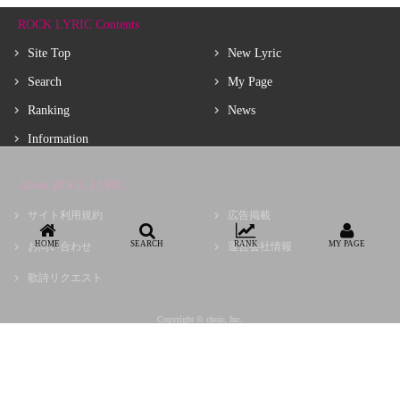
ROCK LYRIC Contents
Site Top
New Lyric
Search
My Page
Ranking
News
Information
About ROCK LYRIC
サイト利用規約
広告掲載
HOME
SEARCH
RANK
MY PAGE
お問い合わせ
運営会社情報
歌詩リクエスト
Copyright © choir, Inc.