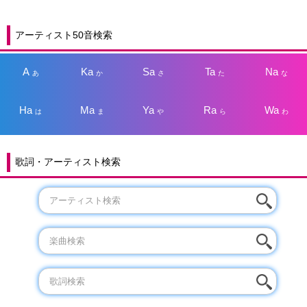
アーティスト50音検索
A
Ka
Sa
Ta
Na
あ
か
さ
た
な
Ha
Ma
Ya
Ra
Wa
は
ま
や
ら
わ
歌詞・アーティスト検索