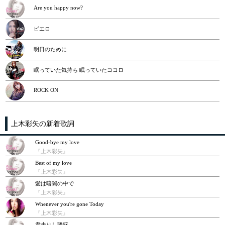
Are you happy now?
ピエロ
明日のために
眠っていた気持ち 眠っていたココロ
ROCK ON
上木彩矢の新着歌詞
Good-bye my love
『上木彩矢』
Best of my love
『上木彩矢』
愛は暗闇の中で
『上木彩矢』
Whenever you're gone Today
『上木彩矢』
君去りし誘惑