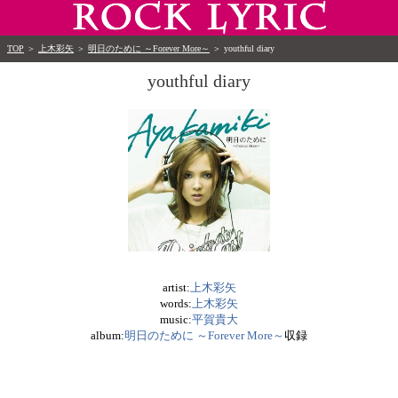
TOP
＞
上木彩矢
＞
明日のために ～Forever More～
＞
youthful diary
youthful diary
artist:
上木彩矢
words:
上木彩矢
music:
平賀貴大
album:
明日のために ～Forever More～
収録