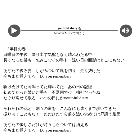
youthful diary を
Amazon Musicで聞こう
―3年目の春―
日曜日の午後 降り出す気配もなく晴れわたる空
長くなった髪も 包みこむその手も 遠い日の面影はどこにもない
あなたの後ろ姿 しがみついて風を切り 走り抜けた
今もまだ覚えてる Do you remember?
駆けぬけてた高鳴ってた輝いてた あの日の記憶
初めてだった繋いだ手も 不器用で少し強引だったね
たぐり寄せて眠る いつの日にかyouthful diary
それぞれの花と 別々の道を こんなにも遠くまで歩いてきた
振り向くこともなく ただひたすら前を追い求めては戸惑う足元
あなたの優しさだけが時々ちらついては消える
今もまだ覚えてる Do you remember?