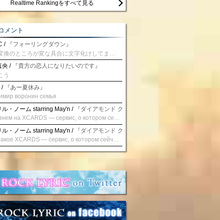
Realtime Rankingをすべて見る
コメント
 /
『フォーリングダウン』
予測変換のところが変な具合に文字化けしてませんか？
央 /
『貴方の恋人になりたいのです』
こう
 /
『あー夏休み』
имир воронин семья
・ノーム starring May'n /
『ダイアモンド クレバス/射手座☆午後九時 Don't be la
Взглянем на XCARDS — сервис, о котором сейчас говорят. Совсем недавно наткнулся о цифровой сервис XCARDS, он дает возможность создавать онлайн дебетовые карты чтобы контролировать расходы. Особенности, на которые я обратил внимание: Создание карты занимает очень короткое время. Сервис позволяет выпустить множество карт для разных целей. Поддержка работает в любое время суток включая персонального менеджера. Доступно управление без задержек — лимиты, уведомления, отчёты, статистика. На что стоит обратить внимание: Локация компании: европейская юрисдикция — перед использованием стоит уточнить, что сервис можно использовать без нарушений. Комиссии: в некоторых случаях встречаются оплаты за операции, поэтому советую просмотреть договор. Реальные кейсы: по отзывам поддержка работает быстро. Защита данных: все операции подтверждаются уведомлениями, но всегда лучше не хранить большие суммы на карте. Общее впечатление: Судя по функционалу, XCARDS может стать удобным инструментом в сфере финансов. Платформа сочетает скорость, удобство и гибкость. Как вы думаете? Пробовали ли подобные сервисы? Напишите в комментариях Виртуальные карты для бизнеса
・ノーム starring May'n /
『ダイアモンド クレバス/射手座☆午後九時 Don't be la
Что такое XCARDS — сервис, о котором сейчас говорят. Буквально на днях заметил о интересный бренд XCARDS, он помогает создавать онлайн карты чтобы управлять бюджетами. Ключевые преимущества: Выпуск занимает всего считанные минуты. Платформа даёт возможность оформить множество карт для разных целей. Есть поддержка в любое время суток включая персонального менеджера. Есть контроль без задержек — транзакции, уведомления, аналитика — всё под рукой. Возможные нюансы: Регистрация: европейская юрисдикция — желательно убедиться, что сервис можно использовать без нарушений. Финансовые условия: возможно, есть скрытые комиссии, поэтому лучше внимательно прочитать договор. Отзывы пользователей: по отзывам поддержка работает быстро. Надёжность системы: внедрены базовые меры безопасности, но всё равно советую не хранить большие суммы на карте. Вывод: В целом платформа кажется отличным помощником для маркетологов. Платформа сочетает скорость, удобство и гибкость. Как вы думаете? Пользовались ли вы XCARDS? Поделитесь опытом — будет интересно сравнить. Виртуальные карты для бизнеса