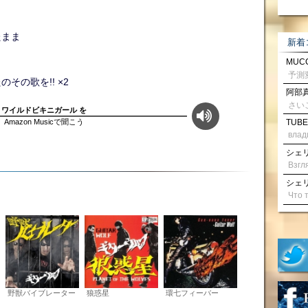
たまま
新着
MUCC
その歌を!! ×2
阿部真
さい
ワイルドビキニガール を
Amazon Musicで聞こう
TUBE
влад
シェリル
シェリル
野獣バイブレーター
狼惑星
環七フィーバー