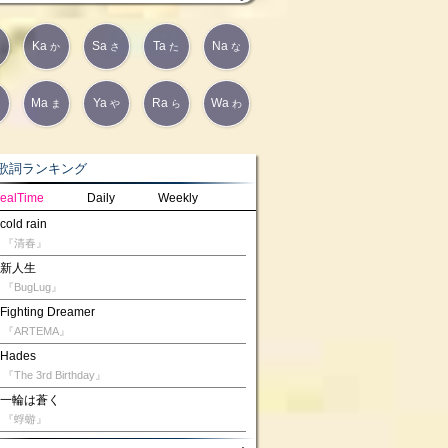
Ka
Sa
Ta
Na
か
さ
た
な
Ma
Ya
Ra
Wa
は
ま
や
ら
わ
詞ランキング
ealTime
Daily
Weekly
cold rain
『清春』
新人生
『BugLug』
Fighting Dreamer
『ARTEMA』
Hades
『The 3rd Birthday』
一輪は蒼く
『蜉蝣』