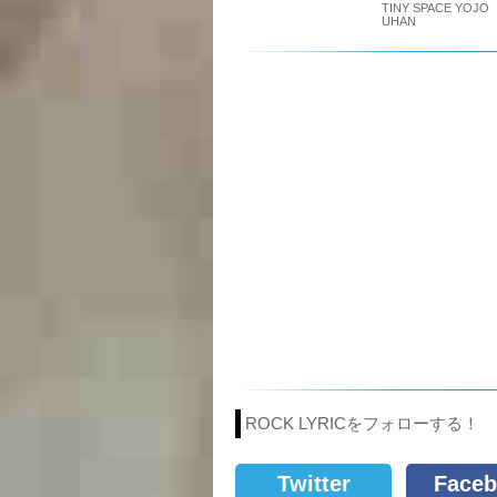
TINY SPACE YOJO
UHAN
ROCK LYRICをフォローする！
Twitter
Faceb