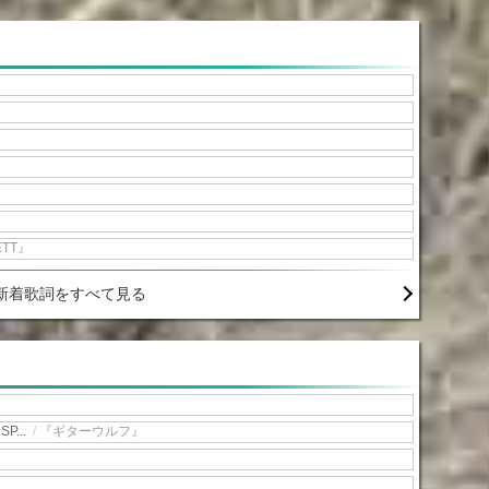
ETT』
新着歌詞をすべて見る
P...
/
『ギターウルフ』