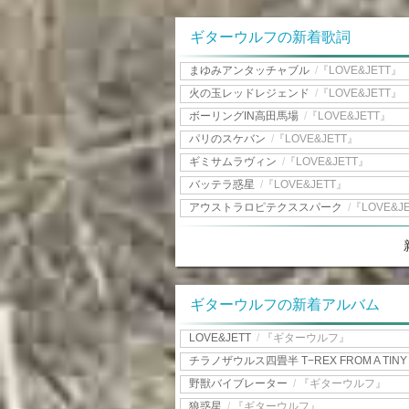
ギターウルフの新着歌詞
まゆみアンタッチャブル
/
『LOVE&JETT』
火の玉レッドレジェンド
/
『LOVE&JETT』
ボーリングIN高田馬場
/
『LOVE&JETT』
パリのスケバン
/
『LOVE&JETT』
ギミサムラヴィン
/
『LOVE&JETT』
バッテラ惑星
/
『LOVE&JETT』
アウストラロピテクススパーク
/
『LOVE&J
ギターウルフの新着アルバム
LOVE&JETT
/
『ギターウルフ』
チラノザウルス四畳半 T−REX FROM A TINY S
野獣バイブレーター
/
『ギターウルフ』
狼惑星
/
『ギターウルフ』