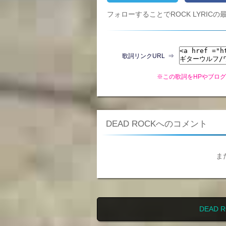
フォローすることでROCK LYRI
歌詞リンクURL ⇒
※この歌詞をHPやブロ
DEAD ROCKへのコメント
ま
DEAD