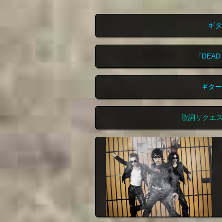
ギタ
『DEA
ギター
歌詞リクエ