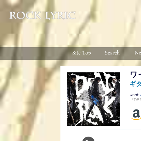
ワ
ギ
word:
『DE