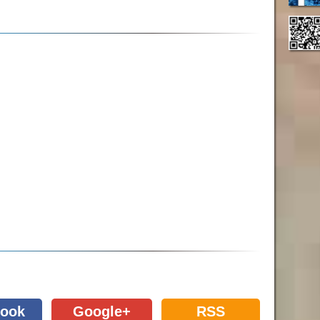
ook
Google+
RSS