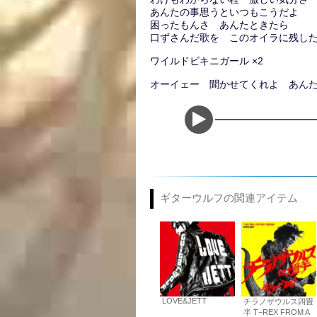
あんたの事思うといつもこうだよ
困ったもんさ あんたときたら
口ずさんだ歌を このオイラに残し
ワイルドビキニガール ×2
オーイェー 聞かせてくれよ あんたの
ギターウルフの関連アイテム
LOVE&JETT
チラノザウルス四畳
半 T−REX FROM A