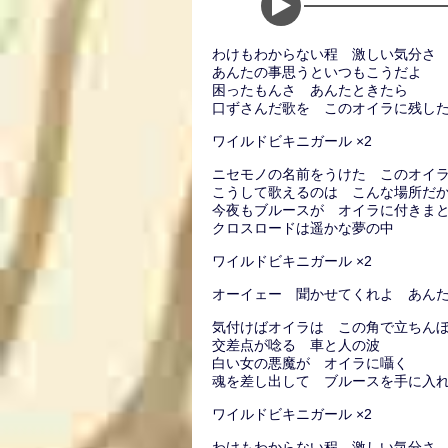
わけもわからない程 激しい気分さ
あんたの事思うといつもこうだよ
困ったもんさ あんたときたら
口ずさんだ歌を このオイラに残し
ワイルドビキニガール ×2
ニセモノの名前をうけた このオイ
こうして歌えるのは こんな場所だ
今夜もブルースが オイラに付きま
クロスロードは遥かな夢の中
ワイルドビキニガール ×2
オーイェー 聞かせてくれよ あんたの
気付けばオイラは この角で立ちん
交差点が唸る 車と人の波
白い女の悪魔が オイラに囁く
魂を差し出して ブルースを手に入
ワイルドビキニガール ×2
わけもわからない程 激しい気分さ