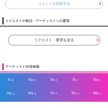
コメントを投稿する
リクエストや歌詞・アーティストへの要望
リクエスト・要望を送る
アーティスト50音検索
A
Ka
Sa
Ta
Na
あ
か
さ
た
な
Ha
Ma
Ya
Ra
Wa
は
ま
や
ら
わ