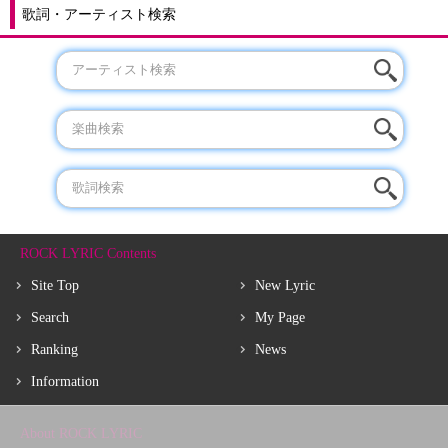
歌詞・アーティスト検索
ROCK LYRIC Contents
Site Top
New Lyric
Search
My Page
Ranking
News
Information
About ROCK LYRIC