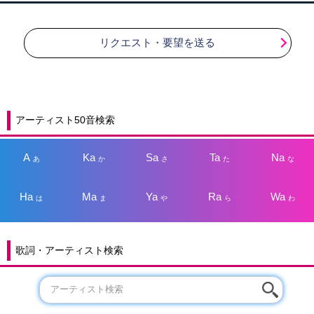
リクエスト・要望を送る
アーティスト50音検索
A
Ka
Sa
Ta
Na
あ
か
さ
た
な
Ha
Ma
Ya
Ra
Wa
は
ま
や
ら
わ
歌詞・アーティスト検索