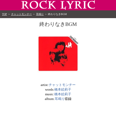
TOP
＞
チャットモンチー
＞
耳鳴り
＞
終わりなきBGM
終わりなきBGM
artist:
チャットモンチー
words:
橋本絵莉子
music:
橋本絵莉子
album:
耳鳴り
収録