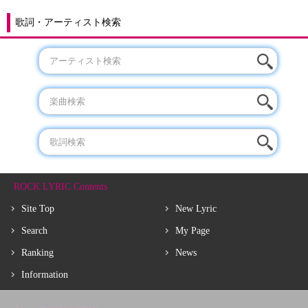
歌詞・アーティスト検索
ROCK LYRIC Contents
Site Top
New Lyric
Search
My Page
Ranking
News
Information