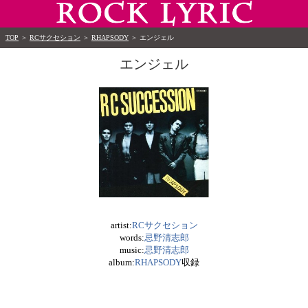
TOP
＞
RCサクセション
＞
RHAPSODY
＞
エンジェル
エンジェル
artist:
RCサクセション
words:
忌野清志郎
music:
忌野清志郎
album:
RHAPSODY
収録