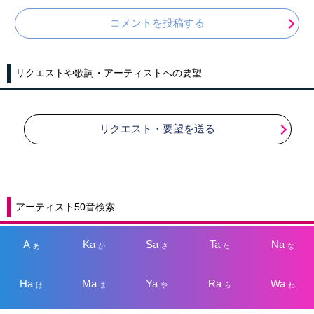
コメントを投稿する
リクエストや歌詞・アーティストへの要望
リクエスト・要望を送る
アーティスト50音検索
A
Ka
Sa
Ta
Na
あ
か
さ
た
な
Ha
Ma
Ya
Ra
Wa
は
ま
や
ら
わ