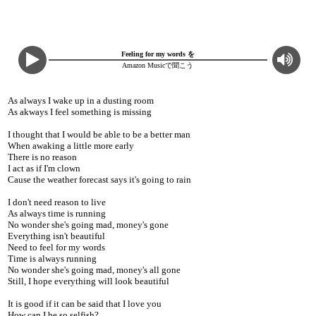
Feeling for my words を
Amazon Musicで聞こう
As always I wake up in a dusting room
As akways I feel something is missing
I thought that I would be able to be a better man
When awaking a little more early
There is no reason
I act as if I'm clown
Cause the weather forecast says it's going to rain
I don't need reason to live
As always time is running
No wonder she's going mad, money's gone
Everything isn't beautiful
Need to feel for my words
Time is always running
No wonder she's going mad, money's all gone
Still, I hope everything will look beautiful
It is good if it can be said that I love you
How can I be so selfish?