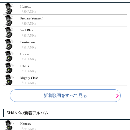
Honesty
『SHANK』
Prepare Yourself
『SHANK』
Wall Ride
『SHANK』
Frustration
『SHANK』
Gloria
『SHANK』
Life is...
『SHANK』
Mighty Clash
『SHANK』
新着歌詞をすべて見る
SHANKの新着アルバム
Honesty
『SHANK』