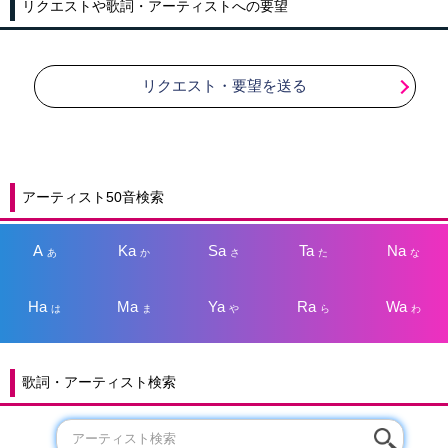
リクエストや歌詞・アーティストへの要望
リクエスト・要望を送る
アーティスト50音検索
A
Ka
Sa
Ta
Na
あ
か
さ
た
な
Ha
Ma
Ya
Ra
Wa
は
ま
や
ら
わ
歌詞・アーティスト検索