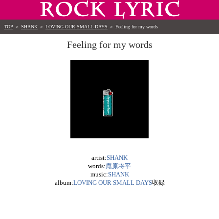
TOP
＞
SHANK
＞
LOVING OUR SMALL DAYS
＞
Feeling for my words
Feeling for my words
artist:
SHANK
words:
庵原将平
music:
SHANK
album:
LOVING OUR SMALL DAYS
収録