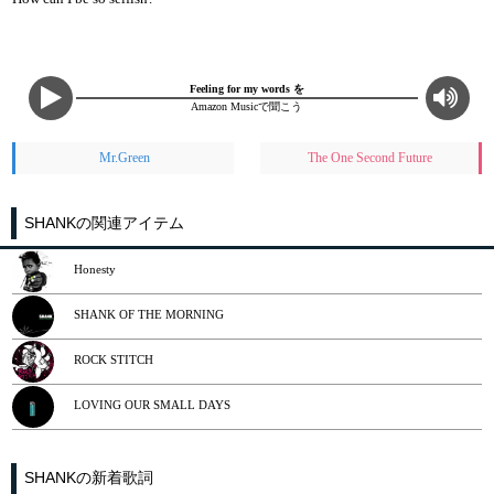
Feeling for my words を
Amazon Musicで聞こう
Mr.Green
The One Second Future
SHANKの関連アイテム
Honesty
SHANK OF THE MORNING
ROCK STITCH
LOVING OUR SMALL DAYS
SHANKの新着歌詞