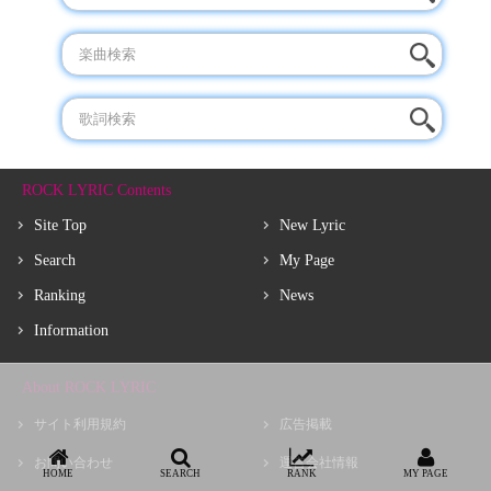
ROCK LYRIC Contents
Site Top
New Lyric
Search
My Page
Ranking
News
Information
About ROCK LYRIC
サイト利用規約
広告掲載
お問い合わせ
運営会社情報
HOME
SEARCH
RANK
MY PAGE