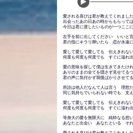
愛される喜びは君が教えてくれまし
出会ったあの日あの時からもらって
今日は君に渡したいものが一つここ
左手を前に出してください いいと
君の指にキラリ輝いたら 恋が永遠
愛して愛して愛しても 伝えきれな
何度も何度も何度でも すぐに溢れ
愛の意味を探して僕は生きてきたけ
ありのままの全てを隠さず見せてる
君の声に気付かず我慢ばかりさせて
所詮は他人だなんて人は言う 理想
同じ気持ちでいられない時でも 支
愛して愛して愛しても 伝えきれな
何度も何度も何度でも すぐに溢れ
等身大の愛を無限大に 純粋なる想
あなたと出会い あなたといる そ
愛される喜びは君が教えてくれまし