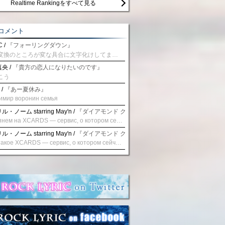
Realtime Rankingをすべて見る
コメント
 /
『フォーリングダウン』
予測変換のところが変な具合に文字化けしてませんか？
央 /
『貴方の恋人になりたいのです』
こう
 /
『あー夏休み』
имир воронин семья
・ノーム starring May'n /
『ダイアモンド クレバス/射手座☆午後九時 Don't be la
Взглянем на XCARDS — сервис, о котором сейчас говорят. Совсем недавно наткнулся о цифровой сервис XCARDS, он дает возможность создавать онлайн дебетовые карты чтобы контролировать расходы. Особенности, на которые я обратил внимание: Создание карты занимает очень короткое время. Сервис позволяет выпустить множество карт для разных целей. Поддержка работает в любое время суток включая персонального менеджера. Доступно управление без задержек — лимиты, уведомления, отчёты, статистика. На что стоит обратить внимание: Локация компании: европейская юрисдикция — перед использованием стоит уточнить, что сервис можно использовать без нарушений. Комиссии: в некоторых случаях встречаются оплаты за операции, поэтому советую просмотреть договор. Реальные кейсы: по отзывам поддержка работает быстро. Защита данных: все операции подтверждаются уведомлениями, но всегда лучше не хранить большие суммы на карте. Общее впечатление: Судя по функционалу, XCARDS может стать удобным инструментом в сфере финансов. Платформа сочетает скорость, удобство и гибкость. Как вы думаете? Пробовали ли подобные сервисы? Напишите в комментариях Виртуальные карты для бизнеса
・ノーム starring May'n /
『ダイアモンド クレバス/射手座☆午後九時 Don't be la
Что такое XCARDS — сервис, о котором сейчас говорят. Буквально на днях заметил о интересный бренд XCARDS, он помогает создавать онлайн карты чтобы управлять бюджетами. Ключевые преимущества: Выпуск занимает всего считанные минуты. Платформа даёт возможность оформить множество карт для разных целей. Есть поддержка в любое время суток включая персонального менеджера. Есть контроль без задержек — транзакции, уведомления, аналитика — всё под рукой. Возможные нюансы: Регистрация: европейская юрисдикция — желательно убедиться, что сервис можно использовать без нарушений. Финансовые условия: возможно, есть скрытые комиссии, поэтому лучше внимательно прочитать договор. Отзывы пользователей: по отзывам поддержка работает быстро. Надёжность системы: внедрены базовые меры безопасности, но всё равно советую не хранить большие суммы на карте. Вывод: В целом платформа кажется отличным помощником для маркетологов. Платформа сочетает скорость, удобство и гибкость. Как вы думаете? Пользовались ли вы XCARDS? Поделитесь опытом — будет интересно сравнить. Виртуальные карты для бизнеса