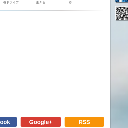
魂ドライブ
生きる
春
ook
Google+
RSS