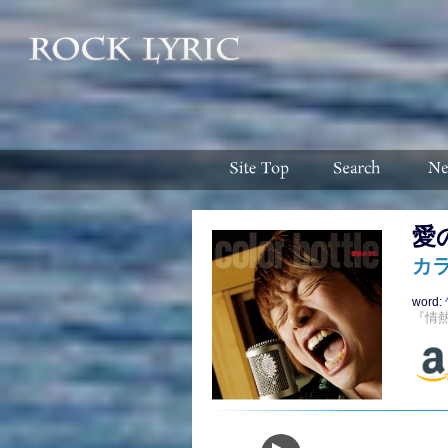
愛
カ
word:
『情