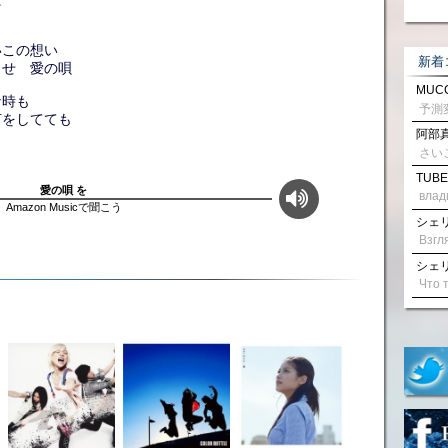
いこの想い
新着
出せ 愛の唄
MUCC
な時も
何をしてても
阿部真
さい
TUBE
愛の唄 を
влад
Amazon Musicで聞こう
シェリル
シェリル