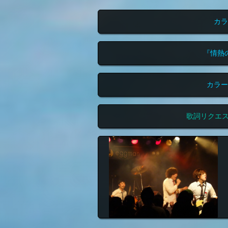
カラ
『情熱
カラー
歌詞リクエ