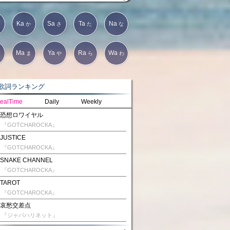
Ka
Sa
Ta
Na
か
さ
た
な
Ma
Ya
Ra
Wa
は
ま
や
ら
わ
詞ランキング
ealTime
Daily
Weekly
恐想ロワイヤル
『GOTCHAROCKA』
JUSTICE
『GOTCHAROCKA』
SNAKE CHANNEL
『GOTCHAROCKA』
TAROT
『GOTCHAROCKA』
哀愁交差点
『ジャパハリネット』