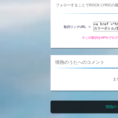
フォローすることでROCK LYRI
歌詞リンクURL ⇒
※この歌詞をHPやブロ
情熱のうたへのコメント
ま
情熱の