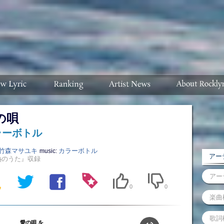
の唄
ラーボトル
竹森マサユキ
カラーボトル
music:
アーテ
熱のうた』収録
0
0
愛の唄 を