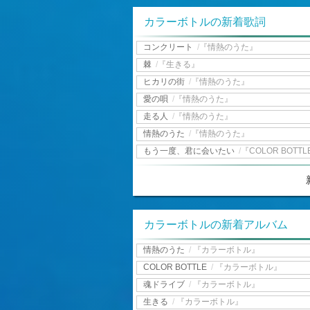
カラーボトルの新着歌詞
コンクリート
/
『情熱のうた』
棘
/
『生きる』
ヒカリの街
/
『情熱のうた』
愛の唄
/
『情熱のうた』
走る人
/
『情熱のうた』
情熱のうた
/
『情熱のうた』
もう一度、君に会いたい
/
『COLOR BOTTL
カラーボトルの新着アルバム
情熱のうた
/
『カラーボトル』
COLOR BOTTLE
/
『カラーボトル』
魂ドライブ
/
『カラーボトル』
生きる
/
『カラーボトル』