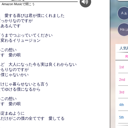
Amazon Musicで聞こう
A
あ
た 愛する喜びは君が僕にくれました
ばっかりなのですが
にあるんです
Ha
言うまでつぶっていてください
に変わるイリュージョン
人気歌
いこの想い
出す 愛の唄
R
れど 大人になった今も実は良くわからない
1st
つもりなのですが
る僕じゃないかい
2nd
だけじゃ暮らせないとも言う
えてゆける僕になるから
3rd
いこの想い
出す 愛の唄
4th
い淀まぬように
5th
れだけがこの僕の全てです 愛してる
た