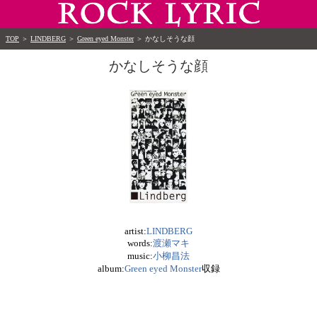
TOP
＞
LINDBERG
＞
Green eyed Monster
＞
かなしそうな顔
かなしそうな顔
artist:
LINDBERG
words:
渡瀬マキ
music:
小柳昌法
album:
Green eyed Monster
収録