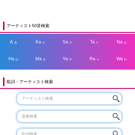
アーティスト50音検索
A
Ka
Sa
Ta
Na
あ
か
さ
た
な
Ha
Ma
Ya
Ra
Wa
は
ま
や
ら
わ
歌詞・アーティスト検索