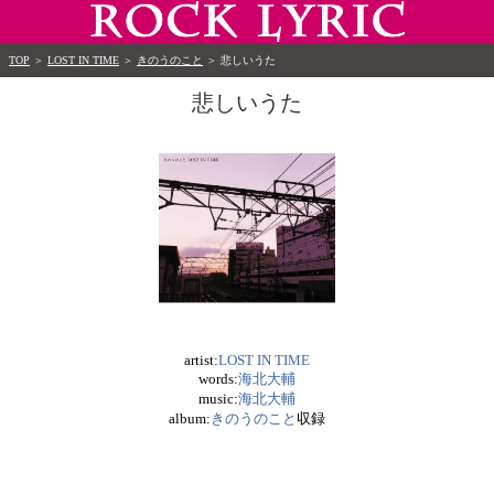
TOP
＞
LOST IN TIME
＞
きのうのこと
＞
悲しいうた
悲しいうた
artist:
LOST IN TIME
words:
海北大輔
music:
海北大輔
album:
きのうのこと
収録