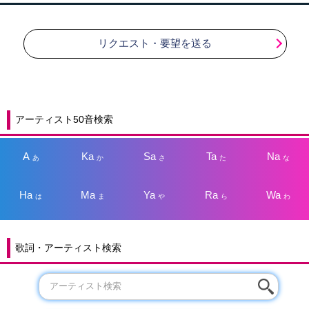
リクエスト・要望を送る
アーティスト50音検索
A
Ka
Sa
Ta
Na
あ
か
さ
た
な
Ha
Ma
Ya
Ra
Wa
は
ま
や
ら
わ
歌詞・アーティスト検索