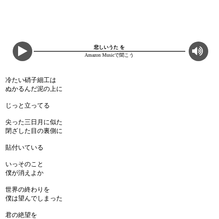
悲しいうた を
Amazon Musicで聞こう
冷たい硝子細工は
ぬかるんだ泥の上に
じっと立ってる
尖った三日月に似た
閉ざした目の裏側に
貼付いている
いっそのこと
僕が消えよか
世界の終わりを
僕は望んでしまった
君の絶望を