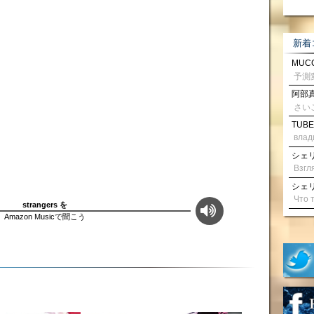
新着
MUCC
阿部真
さい
TUBE
влад
シェリル
シェリル
strangers を
Amazon Musicで聞こう