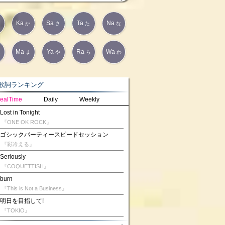
Ka
Sa
Ta
Na
か
さ
た
な
Ma
Ya
Ra
Wa
は
ま
や
ら
わ
詞ランキング
ealTime
Daily
Weekly
Lost in Tonight
『ONE OK ROCK』
ゴシックパーティースピードセッション
『彩冷える』
Seriously
『COQUETTISH』
burn
『This is Not a Business』
明日を目指して!
『TOKIO』