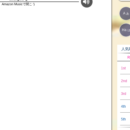
Amazon Musicで聞こう
A
あ
Ha
人気歌
R
1st
2nd
3rd
4th
5th