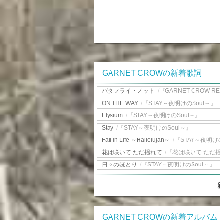
GARNET CROWの新着歌詞
バタフライ・ノット
/
『GARNET CROW RE
ON THE WAY
/
『STAY～夜明けのSoul～』
Elysium
/
『STAY～夜明けのSoul～』
Stay
/
『STAY～夜明けのSoul～』
Fall in Life ～Hallelujah～
/
『STAY～夜明け
花は咲いて ただ揺れて
/
『花は咲いて ただ
日々のほとり
/
『STAY～夜明けのSoul～』
GARNET CROWの新着アルバム