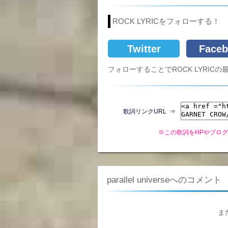
ROCK LYRICをフォローする！
Twitter
Faceb
フォローすることでROCK LYRI
歌詞リンクURL ⇒
※この歌詞をHPやブロ
parallel universeへのコメント
ま