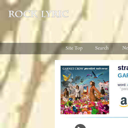
str
GA
word:
『para