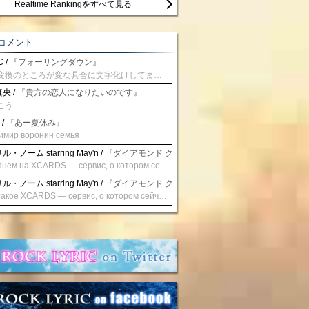
Realtime Rankingをすべて見る
コメント
 /
『フォーリングダウン』
予測変換のところが変な具合に文字化けしてませんか？
央 /
『貴方の恋人になりたいのです』
こう
 /
『あー夏休み』
имир воронин семья
・ノーム starring May'n /
『ダイアモンド クレバス/射手座☆午後九時 Don't be la
Взглянем на XCARDS — сервис, о котором сейчас говорят. Совсем недавно наткнулся о цифровой сервис XCARDS, он дает возможность создавать онлайн дебетовые карты чтобы контролировать расходы. Особенности, на которые я обратил внимание: Создание карты занимает очень короткое время. Сервис позволяет выпустить множество карт для разных целей. Поддержка работает в любое время суток включая персонального менеджера. Доступно управление без задержек — лимиты, уведомления, отчёты, статистика. На что стоит обратить внимание: Локация компании: европейская юрисдикция — перед использованием стоит уточнить, что сервис можно использовать без нарушений. Комиссии: в некоторых случаях встречаются оплаты за операции, поэтому советую просмотреть договор. Реальные кейсы: по отзывам поддержка работает быстро. Защита данных: все операции подтверждаются уведомлениями, но всегда лучше не хранить большие суммы на карте. Общее впечатление: Судя по функционалу, XCARDS может стать удобным инструментом в сфере финансов. Платформа сочетает скорость, удобство и гибкость. Как вы думаете? Пробовали ли подобные сервисы? Напишите в комментариях Виртуальные карты для бизнеса
・ノーム starring May'n /
『ダイアモンド クレバス/射手座☆午後九時 Don't be la
Что такое XCARDS — сервис, о котором сейчас говорят. Буквально на днях заметил о интересный бренд XCARDS, он помогает создавать онлайн карты чтобы управлять бюджетами. Ключевые преимущества: Выпуск занимает всего считанные минуты. Платформа даёт возможность оформить множество карт для разных целей. Есть поддержка в любое время суток включая персонального менеджера. Есть контроль без задержек — транзакции, уведомления, аналитика — всё под рукой. Возможные нюансы: Регистрация: европейская юрисдикция — желательно убедиться, что сервис можно использовать без нарушений. Финансовые условия: возможно, есть скрытые комиссии, поэтому лучше внимательно прочитать договор. Отзывы пользователей: по отзывам поддержка работает быстро. Надёжность системы: внедрены базовые меры безопасности, но всё равно советую не хранить большие суммы на карте. Вывод: В целом платформа кажется отличным помощником для маркетологов. Платформа сочетает скорость, удобство и гибкость. Как вы думаете? Пользовались ли вы XCARDS? Поделитесь опытом — будет интересно сравнить. Виртуальные карты для бизнеса