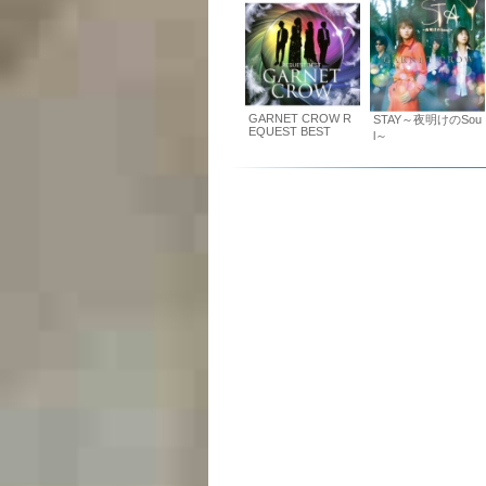
GARNET CROW R
STAY～夜明けのSou
EQUEST BEST
l～