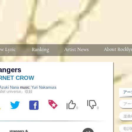
angers
RNET CROW
Azuki Nana
Yuri Nakamura
music:
llel universe』収録
アーテ
0
0
strangers を