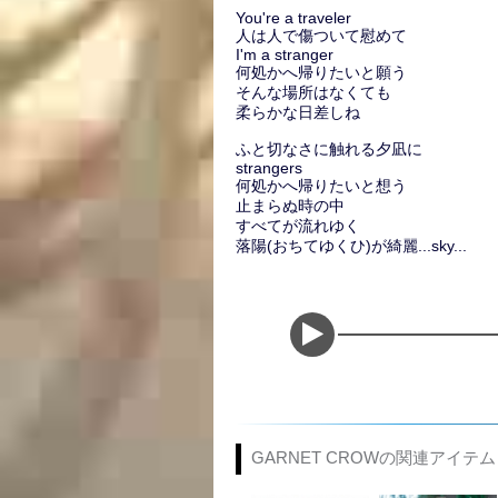
You're a traveler
人は人で傷ついて慰めて
I'm a stranger
何処かへ帰りたいと願う
そんな場所はなくても
柔らかな日差しね
ふと切なさに触れる夕凪に
strangers
何処かへ帰りたいと想う
止まらぬ時の中
すべてが流れゆく
落陽(おちてゆくひ)が綺麗...sky...
GARNET CROWの関連アイテム