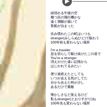
緑揺れる午後の空
幾つ目の飛行機かな
遠く潮騒が届いて
客船が泊まった
住み慣れたこの町はいつも
stranger(みしらぬひと)で賑わう
100年前も変わらない場所
I'm a traveler
息を切らして駆け抜けたこの道で
You're a stranger
消えかけた遠い記憶から
はじかれてるみたい
便り途絶えたとしても
いつか会える気がしてた
分かち合えた時が少し
あるだけで素敵
懐かしさなど覚えるけど
私もstranger(とおりすがり)ね
100年先も変わらない場所