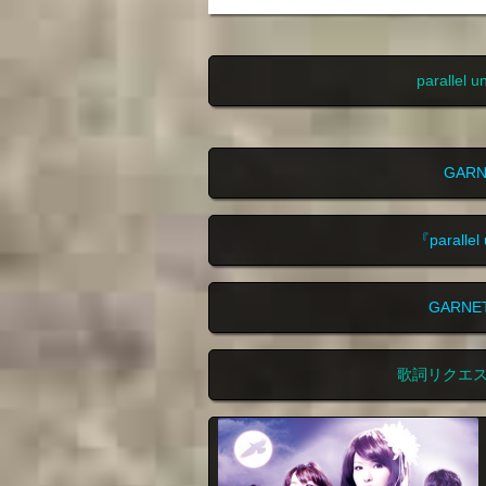
parall
GAR
『parall
GARN
歌詞リクエ