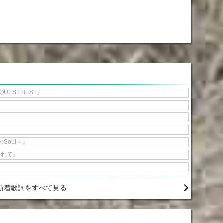
QUEST BEST』
のSoul～』
揺れて』
新着歌詞をすべて見る