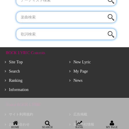
ROCK LYRIC Contents
Site Top
New Lyric
Search
My Page
Ranking
News
Information
About ROCK LYRIC
サイト利用規約
広告掲載
お問い合わせ
運営会社情報
HOME
SEARCH
RANK
MY PAGE