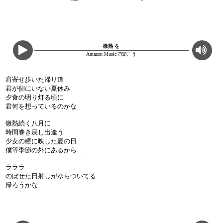
微熱 を
Amazon Musicで聞こう
肩寄せ歩いた帰り道
君が側にいない夏休み
夕食の明り灯る頃に
君何を想っているのかな
微熱続く八月に
時間巻き戻し出逢う
少女の瞳に映した夏の日
僕等季節の外にあるから…
ラララ…
のぼせた日射しがゆらついてる
帰ろうかな