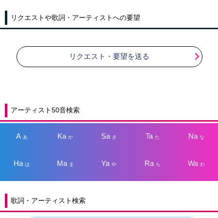
リクエストや歌詞・アーティストへの要望
リクエスト・要望を送る
アーティスト50音検索
A
Ka
Sa
Ta
Na
あ
か
さ
た
な
Ha
Ma
Ya
Ra
Wa
は
ま
や
ら
わ
歌詞・アーティスト検索