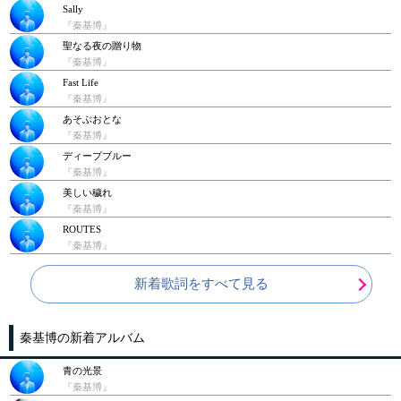
Sally
『秦基博』
聖なる夜の贈り物
『秦基博』
Fast Life
『秦基博』
あそぶおとな
『秦基博』
ディープブルー
『秦基博』
美しい穢れ
『秦基博』
ROUTES
『秦基博』
新着歌詞をすべて見る
秦基博の新着アルバム
青の光景
『秦基博』