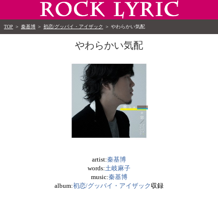
TOP
＞
秦基博
＞
初恋/グッバイ・アイザック
＞
やわらかい気配
やわらかい気配
artist:
秦基博
words:
土岐麻子
music:
秦基博
album:
初恋/グッバイ・アイザック
収録