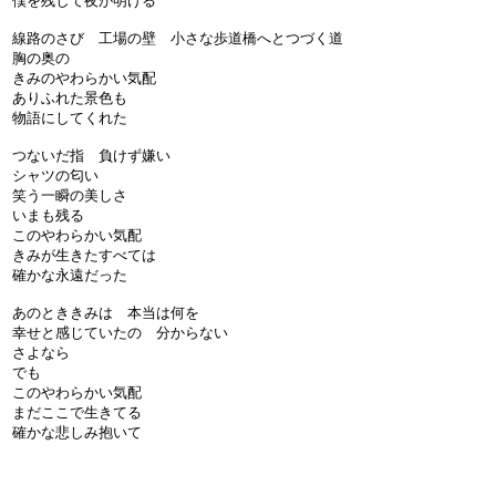
僕を残して夜が明ける
線路のさび 工場の壁 小さな歩道橋へとつづく道
胸の奥の
きみのやわらかい気配
ありふれた景色も
物語にしてくれた
つないだ指 負けず嫌い
シャツの匂い
笑う一瞬の美しさ
いまも残る
このやわらかい気配
きみが生きたすべては
確かな永遠だった
あのとききみは 本当は何を
幸せと感じていたの 分からない
さよなら
でも
このやわらかい気配
まだここで生きてる
確かな悲しみ抱いて