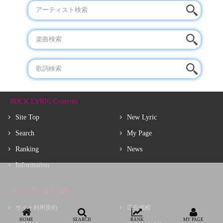
ROCK LYRIC Contents
Site Top
New Lyric
Search
My Page
Ranking
News
Information
About ROCK LYRIC
サイト利用規約
広告掲載
HOME
SEARCH
RANK
MY PAGE