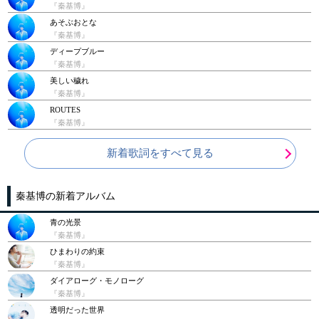
『秦基博』
あそぶおとな
『秦基博』
ディープブルー
『秦基博』
美しい穢れ
『秦基博』
ROUTES
『秦基博』
新着歌詞をすべて見る
秦基博の新着アルバム
青の光景
『秦基博』
ひまわりの約束
『秦基博』
ダイアローグ・モノローグ
『秦基博』
透明だった世界