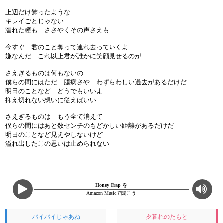
上辺だけ飾ったような
キレイごとじゃない
濡れた瞳も ささやくその声さえも
今すぐ 君のこと奪って連れ去っていくよ
嫌なんだ これ以上君が誰かに笑顔見せるのが
さえぎるものは何もないの
僕らの間にはただ 臆病さや わずらわしい過去があるだけだ
明日のことなど どうでもいいよ
抑え切れない想いに従えばいい
さえぎるものは もう全て消えて
僕らの間にはあと数センチのもどかしい距離があるだけだ
明日のことなど見えやしないけど
溢れ出したこの思いは止められない
Honey Trap を
Amazon Musicで聞こう
バイバイじゃあね
夕暮れのたもと