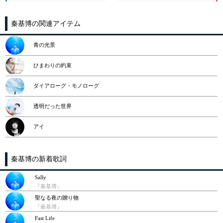
秦基博の関連アイテム
青の光景
ひまわりの約束
ダイアローグ・モノローグ
透明だった世界
アイ
秦基博の新着歌詞
Sally
『秦基博』
聖なる夜の贈り物
『秦基博』
Fast Life