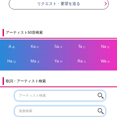
リクエスト・要望を送る
アーティスト50音検索
A
Ka
Sa
Ta
Na
あ
か
さ
た
な
Ha
Ma
Ya
Ra
Wa
は
ま
や
ら
わ
歌詞・アーティスト検索