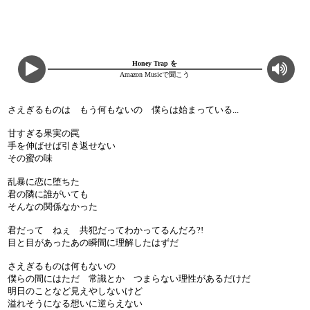
Honey Trap を
Amazon Musicで聞こう
さえぎるものは もう何もないの 僕らは始まっている...
甘すぎる果実の罠
手を伸ばせば引き返せない
その蜜の味
乱暴に恋に堕ちた
君の隣に誰がいても
そんなの関係なかった
君だって ねぇ 共犯だってわかってるんだろ?!
目と目があったあの瞬間に理解したはずだ
さえぎるものは何もないの
僕らの間にはただ 常識とか つまらない理性があるだけだ
明日のことなど見えやしないけど
溢れそうになる想いに逆らえない