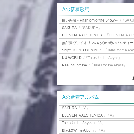
Aの新着歌詞
白い悪魔～Phantom of the Snow～
/
『SAK
SAKURA
/
『SAKURA』
ELEMENTA ALCHEMICA
/
『ELEMENTA AL
無伴奏ヴァイオリンのための光のパルティ
Ship“FRIEND OF MINE”
/
『Tales for the Ab
NU WORLD
/
『Tales for the Abyss』
Reel of Fortune
/
『Tales for the Abyss』
Aの新着アルバム
SAKURA
/
『A』
ELEMENTA ALCHEMICA
/
『A』
Tales for the Abyss
/
『A』
Black&White Album
/
『A』