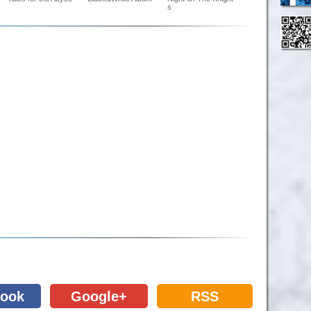
s
ook
Google+
RSS