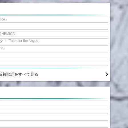
URA』
CHEMICA』
ータ
/
『Tales for the Abyss』
yss』
新着歌詞をすべて見る