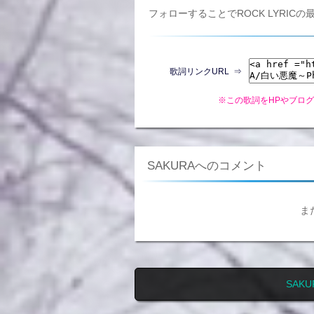
フォローすることでROCK LYRI
歌詞リンクURL ⇒
※この歌詞をHPやブロ
SAKURAへのコメント
ま
SAK