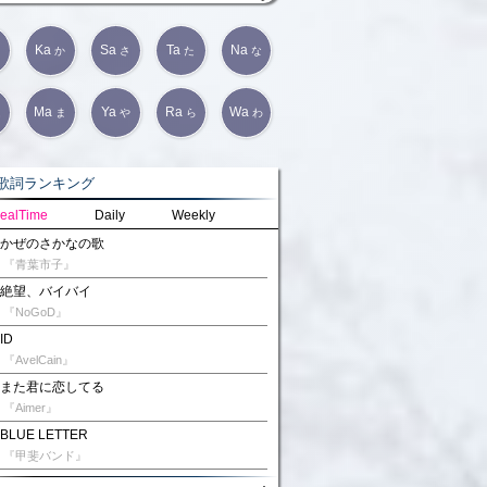
Ka
Sa
Ta
Na
か
さ
た
な
Ma
Ya
Ra
Wa
は
ま
や
ら
わ
詞ランキング
ealTime
Daily
Weekly
かぜのさかなの歌
『青葉市子』
絶望、バイバイ
『NoGoD』
ID
『AvelCain』
また君に恋してる
『Aimer』
BLUE LETTER
『甲斐バンド』