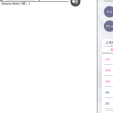
Amazon Musicで聞こう
A
あ
Ha
人気歌
R
1st
2nd
3rd
4th
5th