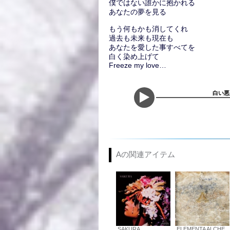
僕ではない誰かに抱かれる
あなたの夢を見る
もう何もかも消してくれ
過去も未来も現在も
あなたを愛した事すべてを
白く染め上げて
Freeze my love…
白い悪魔
Aの関連アイテム
SAKURA
ELEMENTA ALCHE