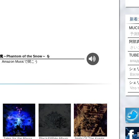
新着
MUCC
阿部真
さい
TUBE
～Phantom of the Snow～ を
влад
Amazon Musicで聞こう
シェリル
シェリル
Tales for the Abyss
Black&White Album
Night Of The Knight