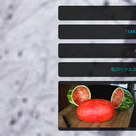
『SA
歌詞リクエ