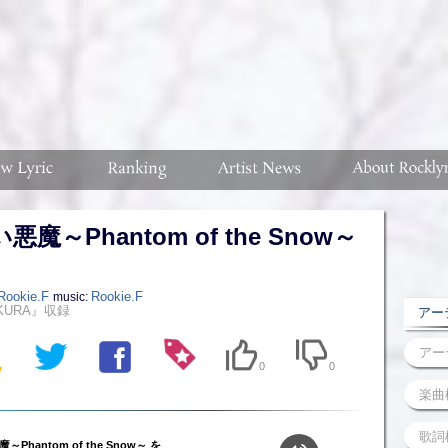
悪魔～Phantom of the Snow～
Rookie.F
Rookie.F
music:
KURA』収録
アーテ
0
0
～Phantom of the Snow～ を