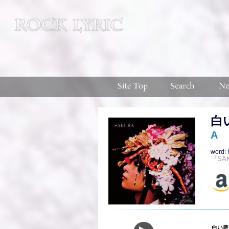
白い
A
word:
『SA
白い悪魔