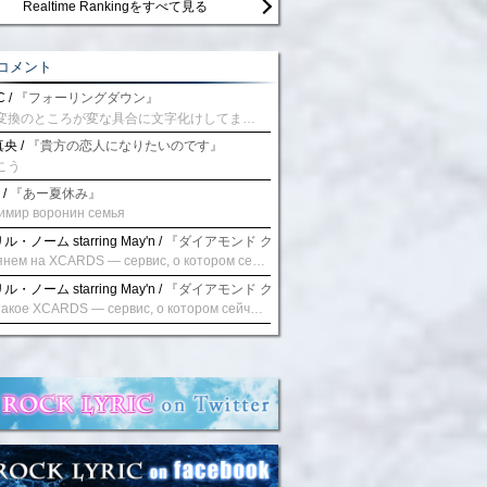
Realtime Rankingをすべて見る
コメント
 /
『フォーリングダウン』
予測変換のところが変な具合に文字化けしてませんか？
央 /
『貴方の恋人になりたいのです』
こう
 /
『あー夏休み』
имир воронин семья
・ノーム starring May'n /
『ダイアモンド クレバス/射手座☆午後九時 Don't be la
Взглянем на XCARDS — сервис, о котором сейчас говорят. Совсем недавно наткнулся о цифровой сервис XCARDS, он дает возможность создавать онлайн дебетовые карты чтобы контролировать расходы. Особенности, на которые я обратил внимание: Создание карты занимает очень короткое время. Сервис позволяет выпустить множество карт для разных целей. Поддержка работает в любое время суток включая персонального менеджера. Доступно управление без задержек — лимиты, уведомления, отчёты, статистика. На что стоит обратить внимание: Локация компании: европейская юрисдикция — перед использованием стоит уточнить, что сервис можно использовать без нарушений. Комиссии: в некоторых случаях встречаются оплаты за операции, поэтому советую просмотреть договор. Реальные кейсы: по отзывам поддержка работает быстро. Защита данных: все операции подтверждаются уведомлениями, но всегда лучше не хранить большие суммы на карте. Общее впечатление: Судя по функционалу, XCARDS может стать удобным инструментом в сфере финансов. Платформа сочетает скорость, удобство и гибкость. Как вы думаете? Пробовали ли подобные сервисы? Напишите в комментариях Виртуальные карты для бизнеса
・ノーム starring May'n /
『ダイアモンド クレバス/射手座☆午後九時 Don't be la
Что такое XCARDS — сервис, о котором сейчас говорят. Буквально на днях заметил о интересный бренд XCARDS, он помогает создавать онлайн карты чтобы управлять бюджетами. Ключевые преимущества: Выпуск занимает всего считанные минуты. Платформа даёт возможность оформить множество карт для разных целей. Есть поддержка в любое время суток включая персонального менеджера. Есть контроль без задержек — транзакции, уведомления, аналитика — всё под рукой. Возможные нюансы: Регистрация: европейская юрисдикция — желательно убедиться, что сервис можно использовать без нарушений. Финансовые условия: возможно, есть скрытые комиссии, поэтому лучше внимательно прочитать договор. Отзывы пользователей: по отзывам поддержка работает быстро. Надёжность системы: внедрены базовые меры безопасности, но всё равно советую не хранить большие суммы на карте. Вывод: В целом платформа кажется отличным помощником для маркетологов. Платформа сочетает скорость, удобство и гибкость. Как вы думаете? Пользовались ли вы XCARDS? Поделитесь опытом — будет интересно сравнить. Виртуальные карты для бизнеса