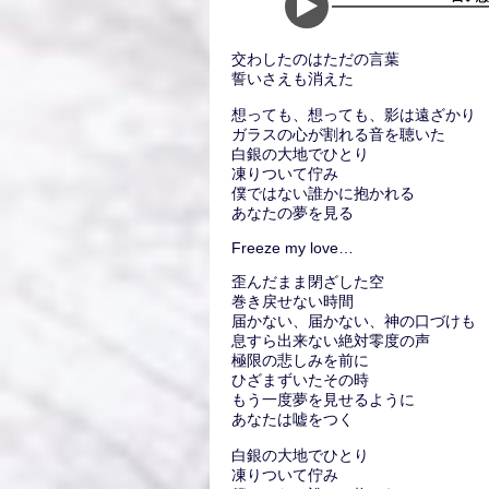
交わしたのはただの言葉
誓いさえも消えた
想っても、想っても、影は遠ざかり
ガラスの心が割れる音を聴いた
白銀の大地でひとり
凍りついて佇み
僕ではない誰かに抱かれる
あなたの夢を見る
Freeze my love…
歪んだまま閉ざした空
巻き戻せない時間
届かない、届かない、神の口づけも
息すら出来ない絶対零度の声
極限の悲しみを前に
ひざまずいたその時
もう一度夢を見せるように
あなたは嘘をつく
白銀の大地でひとり
凍りついて佇み