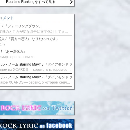
Realtime Rankingをすべて見る
コメント
 /
『フォーリングダウン』
予測変換のところが変な具合に文字化けしてませんか？
央 /
『貴方の恋人になりたいのです』
こう
 /
『あー夏休み』
имир воронин семья
・ノーム starring May'n /
『ダイアモンド クレバス/射手座☆午後九時 Don't be la
Взглянем на XCARDS — сервис, о котором сейчас говорят. Совсем недавно наткнулся о цифровой сервис XCARDS, он дает возможность создавать онлайн дебетовые карты чтобы контролировать расходы. Особенности, на которые я обратил внимание: Создание карты занимает очень короткое время. Сервис позволяет выпустить множество карт для разных целей. Поддержка работает в любое время суток включая персонального менеджера. Доступно управление без задержек — лимиты, уведомления, отчёты, статистика. На что стоит обратить внимание: Локация компании: европейская юрисдикция — перед использованием стоит уточнить, что сервис можно использовать без нарушений. Комиссии: в некоторых случаях встречаются оплаты за операции, поэтому советую просмотреть договор. Реальные кейсы: по отзывам поддержка работает быстро. Защита данных: все операции подтверждаются уведомлениями, но всегда лучше не хранить большие суммы на карте. Общее впечатление: Судя по функционалу, XCARDS может стать удобным инструментом в сфере финансов. Платформа сочетает скорость, удобство и гибкость. Как вы думаете? Пробовали ли подобные сервисы? Напишите в комментариях Виртуальные карты для бизнеса
・ノーム starring May'n /
『ダイアモンド クレバス/射手座☆午後九時 Don't be la
Что такое XCARDS — сервис, о котором сейчас говорят. Буквально на днях заметил о интересный бренд XCARDS, он помогает создавать онлайн карты чтобы управлять бюджетами. Ключевые преимущества: Выпуск занимает всего считанные минуты. Платформа даёт возможность оформить множество карт для разных целей. Есть поддержка в любое время суток включая персонального менеджера. Есть контроль без задержек — транзакции, уведомления, аналитика — всё под рукой. Возможные нюансы: Регистрация: европейская юрисдикция — желательно убедиться, что сервис можно использовать без нарушений. Финансовые условия: возможно, есть скрытые комиссии, поэтому лучше внимательно прочитать договор. Отзывы пользователей: по отзывам поддержка работает быстро. Надёжность системы: внедрены базовые меры безопасности, но всё равно советую не хранить большие суммы на карте. Вывод: В целом платформа кажется отличным помощником для маркетологов. Платформа сочетает скорость, удобство и гибкость. Как вы думаете? Пользовались ли вы XCARDS? Поделитесь опытом — будет интересно сравнить. Виртуальные карты для бизнеса