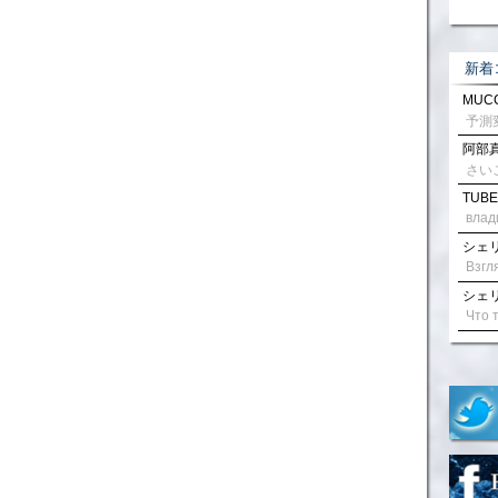
新着
MUCC
阿部真
さい
TUBE
влад
シェリル
シェリル