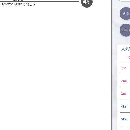
Amazon Musicで聞こう
A
あ
と
Ha
人気歌
R
1st
2nd
3rd
4th
5th