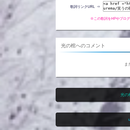
歌詞リンクURL ⇒
※この歌詞をHPやブロ
光の棺へのコメント
ま
光の