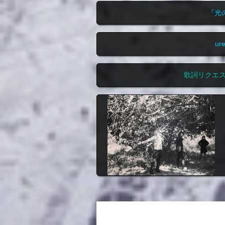
『光
u
歌詞リクエ