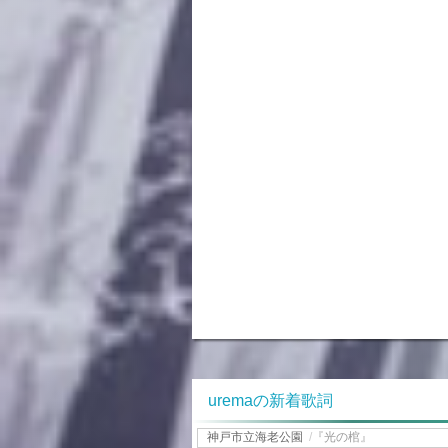
uremaの新着歌詞
神戸市立海老公園
/
『光の棺』