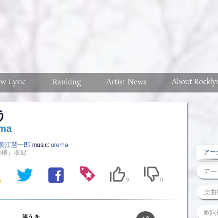
う
ma
長江慧一郎
urema
music:
アーテ
の棺』収録
9
0
笑う を