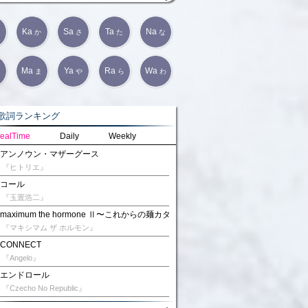
Ka
Sa
Ta
Na
か
さ
た
な
Ma
Ya
Ra
Wa
は
ま
や
ら
わ
詞ランキング
ealTime
Daily
Weekly
アンノウン・マザーグース
『ヒトリエ』
コール
『玉置浩二』
maximum the hormone Ⅱ〜これからの麺カタコッテリの話をしよう〜
『マキシマム ザ ホルモン』
CONNECT
『Angelo』
エンドロール
『Czecho No Republic』