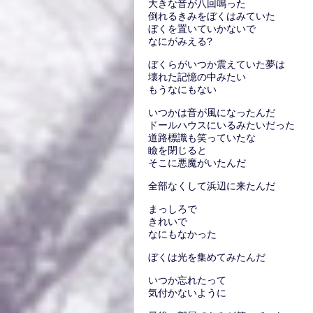
大きな音が八回鳴った
倒れるきみをぼくはみていた
ぼくを置いていかないで
なにがみえる?
ぼくらがいつか震えていた夢は
壊れた記憶の中みたい
もうなにもない
いつかは音が風になったんだ
ドールハウスにいるみたいだった
道路標識も笑っていたな
瞼を閉じると
そこに悪魔がいたんだ
全部なくして浜辺に来たんだ
まっしろで
きれいで
なにもなかった
ぼくは光を集めてみたんだ
いつか忘れたって
気付かないように