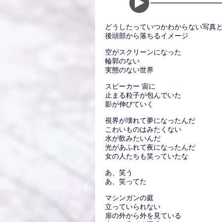
どうしたっていつかわからない写真
後頭部から落ちるイメージ
空がスクリーンになった
輪郭のない
実態のない世界
スピーカー 宙に
止まる粒子が包んでいた
影が伸びていく
視界が壊れて夢になったんだ
こわいものはみたくない
水が飲みたいんだ
光があふれて夜になったんだ
女の人たちも笑っていたな
あ、笑う
あ、笑ってた
マシンガンの庭
立っていられない
扉の外から外を見ている