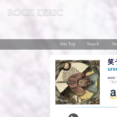
笑
ure
word:
『光