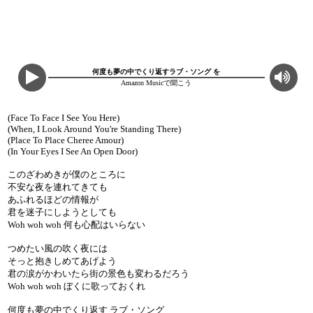
何度も夢の中でくり返すラブ・ソング を
Amazon Musicで聞こう
(Face To Face I See You Here)
(When, I Look Around You're Standing There)
(Place To Place Cheree Amour)
(In Your Eyes I See An Open Door)
このざわめきが僕のところに
不安な夜を連れてきても
あふれるほどの情報が
君を迷子にしようとしても
Woh woh woh 何も心配はいらない
つめたい風の吹く夜には
そっと抱きしめてあげよう
君の涙がかわいたら街の景色も変わるだろう
Woh woh woh ぼくに歌っておくれ
何度も夢の中でくり返す ラブ・ソング