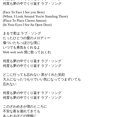
何度も夢の中でくり返す ラブ・ソング
(Face To Face I See you Here)
(When, I Look Around You're Standing There)
(Place To Place Cheree Amour)
(In Your Eyes I See An Open Door)
まるで君は ラブ・ソング
たったひとつの愛のメロディー
傷ついたちっぽけな僕に
いつでも勇気をくれるよ
Woh woh woh 僕に歌っておくれ
何度も夢の中でくり返す ラブ・ソング
何度も夢の中でくり返す ラブ・ソング
どこに行っても忘れない 君がくれた笑顔
大人になったつもりでいい気になってつまずいても
忘れない
何度も夢の中でくり返す ラブ・ソング
何度も夢の中でくり返す ラブ・ソング
このざわめきが僕のところに
不安な夜を連れてきても
あふれるほどの情報に