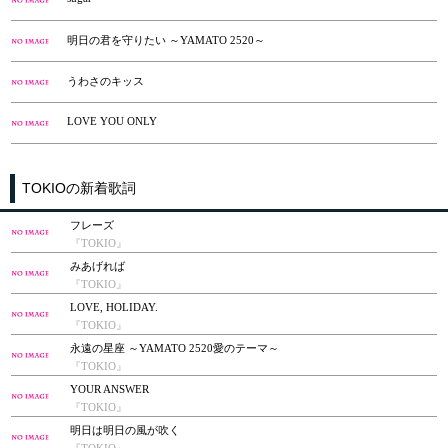
明日の君を守りたい ～YAMATO 2520～
うわさのキッス
LOVE YOU ONLY
TOKIOの新着歌詞
フレーズ
『TOKIO』
みあげれば
『TOKIO』
LOVE, HOLIDAY.
『TOKIO』
永遠の星座 ～YAMATO 2520愛のテーマ～
『TOKIO』
YOUR ANSWER
『TOKIO』
明日は明日の風が吹く
『TOKIO』