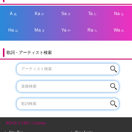
A
Ka
Sa
Ta
Na
あ
か
さ
た
な
Ha
Ma
Ya
Ra
Wa
は
ま
や
ら
わ
歌詞・アーティスト検索
ROCK LYRIC Contents