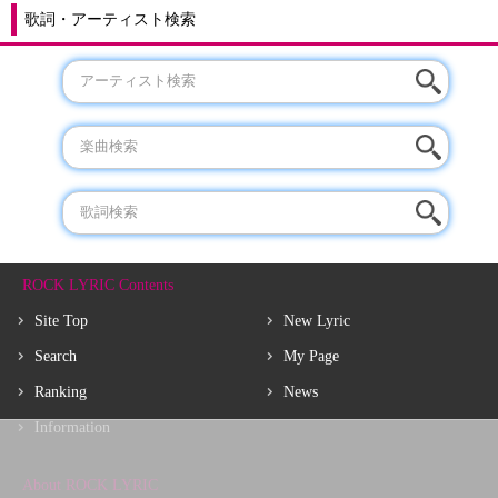
歌詞・アーティスト検索
ROCK LYRIC Contents
Site Top
New Lyric
Search
My Page
Ranking
News
Information
About ROCK LYRIC