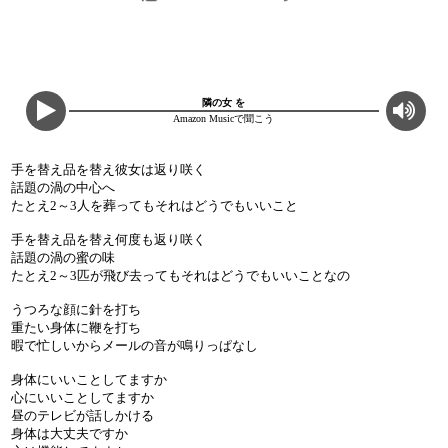
隣の女 を
Amazon Musicで聞こう
手を替え品を替え彼女は返り咲く
話題の渦の中心へ
たとえ2～3人を葬ってもそれはどうでもいいこと
手を替え品を替え何度も返り咲く
話題の渦の蜜の味
たとえ2～3匹が飛び去ってもそれはどうでもいいことなの
うつろな顔に針を打ち
重たい身体に鞭を打ち
暇で忙しいからメールの音が鳴りっぱなし
身体にいいことしてますか
心にいいことしてますか
昼のテレビが話しかける
身体は大丈夫ですか