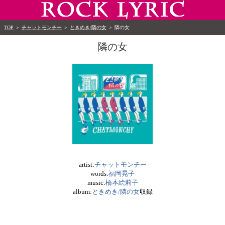
TOP
＞
チャットモンチー
＞
ときめき/隣の女
＞
隣の女
隣の女
artist:
チャットモンチー
words:
福岡晃子
music:
橋本絵莉子
album:
ときめき/隣の女
収録