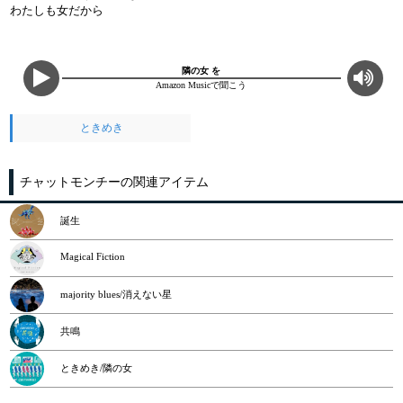
わたしも女だから
隣の女 を
Amazon Musicで聞こう
ときめき
チャットモンチーの関連アイテム
誕生
Magical Fiction
majority blues/消えない星
共鳴
ときめき/隣の女