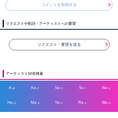
コメントを投稿する
リクエストや歌詞・アーティストへの要望
リクエスト・要望を送る
アーティスト50音検索
A
Ka
Sa
Ta
Na
あ
か
さ
た
な
Ha
Ma
Ya
Ra
Wa
は
ま
や
ら
わ