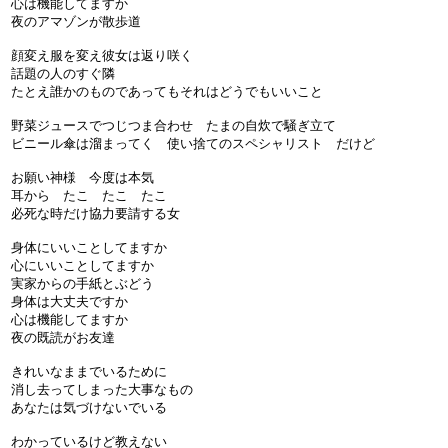
心は機能してますか
夜のアマゾンが散歩道
顔変え服を変え彼女は返り咲く
話題の人のすぐ隣
たとえ誰かのものであってもそれはどうでもいいこと
野菜ジュースでつじつま合わせ たまの自炊で騒ぎ立て
ビニール傘は溜まってく 使い捨てのスペシャリスト だけど
お願い神様 今度は本気
耳から たこ たこ たこ
必死な時だけ協力要請する女
身体にいいことしてますか
心にいいことしてますか
実家からの手紙とぶどう
身体は大丈夫ですか
心は機能してますか
夜の既読がお友達
きれいなままでいるために
消し去ってしまった大事なもの
あなたは気づけないでいる
わかっているけど教えない