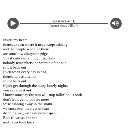
spit it back out を
Amazon Musicで聞こう
Inside my heart
there's a town where it never stops raining
and the people who live there
are somehow always on edge
'cuz it's always raining bitter tears
nobody remembers the warmth of the sun
spit it back out
Even when every day is bad,
there's no use bitchin'
spit it back out
if you get through the many lonely nights
you can spit it out
I know someday the rain will stop fallin' oh us both
don't let it get to you no more
we're running away in the storm
we cross over the river of tears
dripping wet, with our power spent
Run' til we see the sun
and never look back