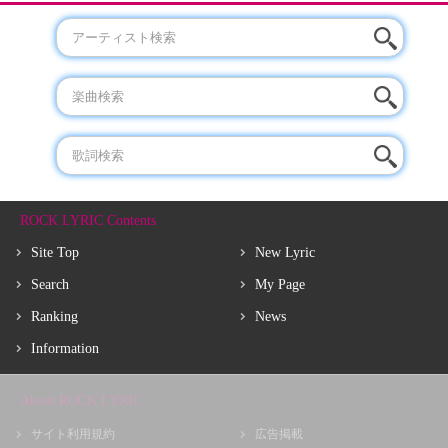
ROCK LYRIC Contents
Site Top
New Lyric
Search
My Page
Ranking
News
Information
About ROCK LYRIC
サイト利用規約
広告掲載