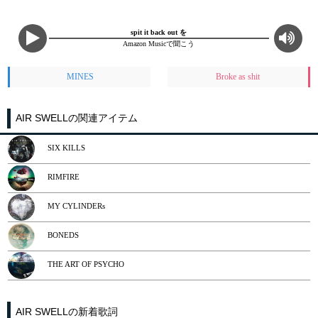
spit it back out を
Amazon Musicで聞こう
MINES
Broke as shit
AIR SWELLの関連アイテム
SIX KILLS
RIMFIRE
MY CYLINDERs
BONEDS
THE ART OF PSYCHO
AIR SWELLの新着歌詞