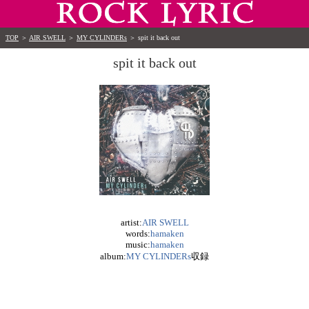
TOP
＞
AIR SWELL
＞
MY CYLINDERs
＞
spit it back out
spit it back out
artist:
AIR SWELL
words:
hamaken
music:
hamaken
album:
MY CYLINDERs
収録