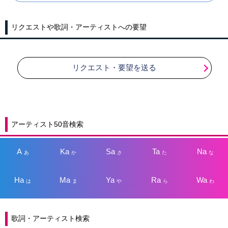
リクエストや歌詞・アーティストへの要望
リクエスト・要望を送る
アーティスト50音検索
A
Ka
Sa
Ta
Na
あ
か
さ
た
な
Ha
Ma
Ya
Ra
Wa
は
ま
や
ら
わ
歌詞・アーティスト検索