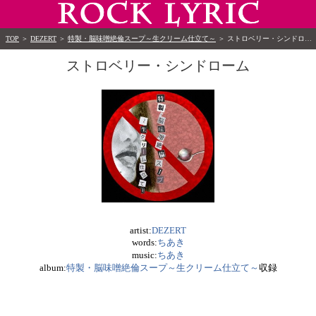
TOP
＞
DEZERT
＞
特製・脳味噌絶倫スープ～生クリーム仕立て～
＞
ストロベリー・シンドローム
ストロベリー・シンドローム
artist:
DEZERT
words:
ちあき
music:
ちあき
album:
特製・脳味噌絶倫スープ～生クリーム仕立て～
収録