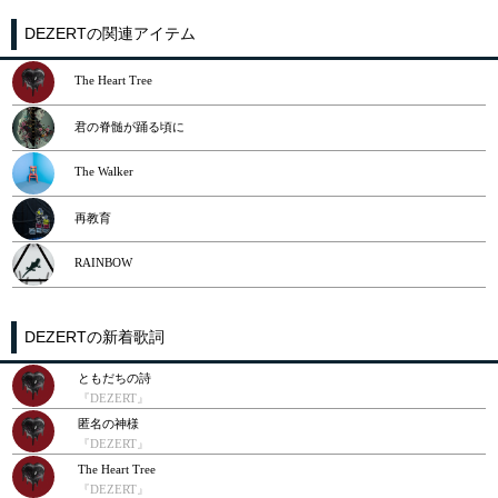
DEZERTの関連アイテム
The Heart Tree
君の脊髄が踊る頃に
The Walker
再教育
RAINBOW
DEZERTの新着歌詞
ともだちの詩
『DEZERT』
匿名の神様
『DEZERT』
The Heart Tree
『DEZERT』