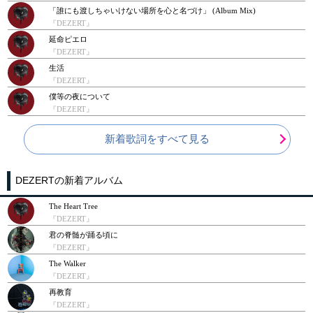
「誰にも渡しちゃいけない場所を心と名づけ」 (Album Mix)
『DEZERT』
延命ピエロ
『DEZERT』
生活
『DEZERT』
僕等の夜について
『DEZERT』
新着歌詞をすべて見る
DEZERTの新着アルバム
The Heart Tree
『DEZERT』
君の脊髄が踊る頃に
『DEZERT』
The Walker
『DEZERT』
再教育
『DEZERT』