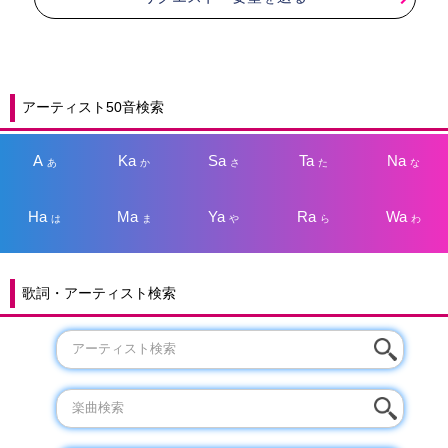
アーティスト50音検索
A
Ka
Sa
Ta
Na
あ
か
さ
た
な
Ha
Ma
Ya
Ra
Wa
は
ま
や
ら
わ
歌詞・アーティスト検索