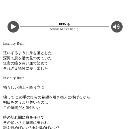
RUIN を
Amazon Musicで聞こう
Insanity Ruin
這いずるように身を落とした
深淵で息を潜め見つめていた
無実の瞳を赤い血で染めて
それさえ犠牲に差し出した
Insanity Ruin
禍々しい地上へ降り立つ
壊して この手のひらの希望を引き換えに捧げるから
明日を乞うより尊いものは
この瞬間だと気付いた
時の切れ間に身を任せて
その願いさえ瞬間に失われ
誰を恨めばいい?神を憎めばいい?