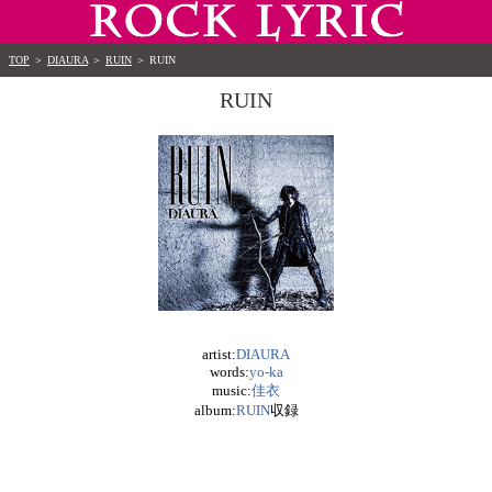
TOP
＞
DIAURA
＞
RUIN
＞
RUIN
RUIN
artist:
DIAURA
words:
yo-ka
music:
佳衣
album:
RUIN
収録