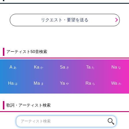
リクエスト・要望を送る
アーティスト50音検索
A
Ka
Sa
Ta
Na
あ
か
さ
た
な
Ha
Ma
Ya
Ra
Wa
は
ま
や
ら
わ
歌詞・アーティスト検索