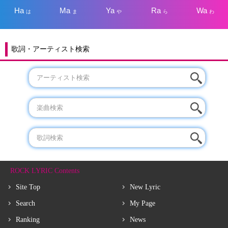
Ha
Ma
Ya
Ra
Wa
は
ま
や
ら
わ
歌詞・アーティスト検索
ROCK LYRIC Contents
Site Top
New Lyric
Search
My Page
Ranking
News