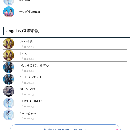
全力☆Summer!
angelaの新着歌詞
おやすみ
『angela』
叫べ
『angela』
私はそこにいますか
『angela』
THE BEYOND
『angela』
SURVIVE!
『angela』
LOVE★CIRCUS
『angela』
Calling you
『angela』