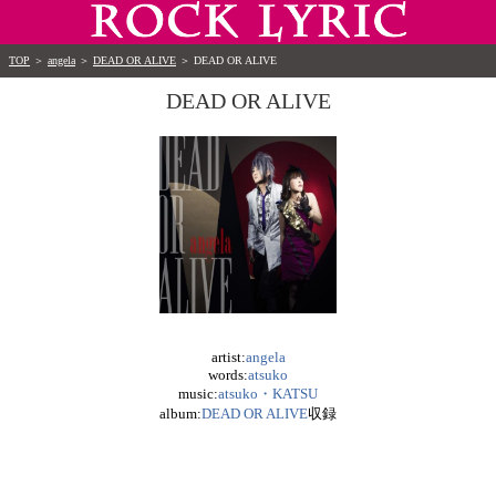
TOP
＞
angela
＞
DEAD OR ALIVE
＞
DEAD OR ALIVE
DEAD OR ALIVE
artist:
angela
words:
atsuko
music:
atsuko・KATSU
album:
DEAD OR ALIVE
収録