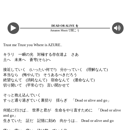
DEAD OR ALIVE を
Amazon Musicで聞こう
Trust me Trust you Where is AZURE..
キラリ 一瞬の光 対極する存在達よ さあ
土へ 未来へ 蒼穹(そら)へ
接近していく (いったい何で?) 分かっていく (理解なんて)
本当なら (悔やんで) そうあるべきだろう
絶望なんて (消耗なんて) 宿命なんて (運命なんて)
切り開いて (平常心で) 言い聞かせて
そっと抱え込んでいく
すっと通り過ぎていく裏切り 揺らぎ 「Dead or alive and go」
何処に行けば... 世界と君が 生命をやり直すために 「Dead or alive
and go」
生きていた 証だ 記憶に刻め 向かうは... Dead or alive and go