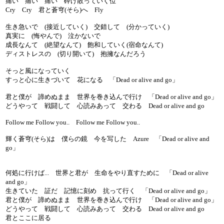
痛い 痛い 痛い 砕け散っていく位
Cry Cry 君と蒼穹(そら)へ Fly
生き急いで (接近していく) 交錯して (分かっていく)
真実に (悔やんで) 泣かないで
成長なんて (絶望なんて) 飽和していく(宿命なんて)
ディストレスの (切り開いて) 抱擁なんだろう
そっと風になっていく
すっと心に生きづいて 花になる 「Dead or alive and go」
君と僕が 諦めぬまま 世界を巻き込んで行け 「Dead or alive and go」
どうやって 戦闘して 心読みあって 交わる Dead or alive and go
Follow me Follow you.. Follow me Follow you..
輝く蒼穹(そら)は 僕らの鏡 今を写した Azure 「Dead or alive and
go」
何処に行けば... 世界と君が 生命をやり直すために 「Dead or alive
and go」
生きていた 証だ 記憶に刻め 抗って行く 「Dead or alive and go」
君と僕が 諦めぬまま 世界を巻き込んで行け 「Dead or alive and go」
どうやって 戦闘して 心読みあって 交わる Dead or alive and go
君とここに居る