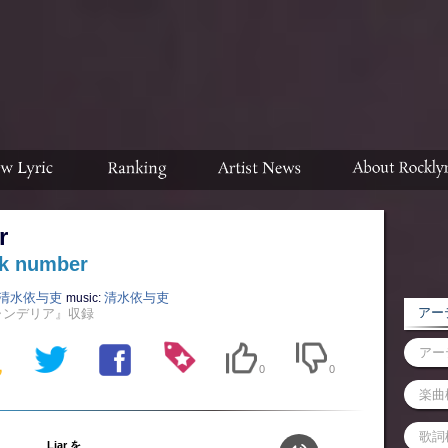
r
k number
清水依与吏
清水依与吏
music:
アーテ
ャンデリア』収録
0
0
Liar を