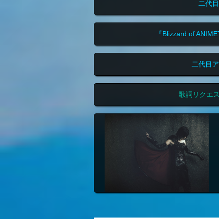
二代目
『Blizzard of A
二代目ア
歌詞リクエ