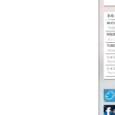
新着
MUCC
阿部真
さい
TUBE
влад
シェリル
シェリル
く