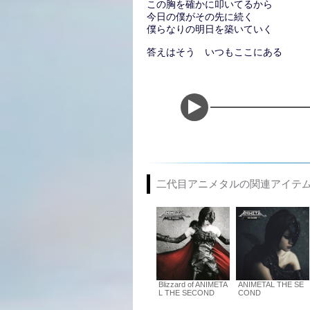
この胸を確かに叩いてるから
今日の僕がその先に続く
僕らなりの明日を築いていく
答えはそう いつもここにある
二代目アニメタルの関連アイテ
Blizzard of ANIMETA
ANIMETAL THE SE
L THE SECOND
COND