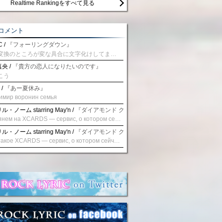
Realtime Rankingをすべて見る
コメント
 /
『フォーリングダウン』
予測変換のところが変な具合に文字化けしてませんか？
央 /
『貴方の恋人になりたいのです』
こう
 /
『あー夏休み』
имир воронин семья
・ノーム starring May'n /
『ダイアモンド クレバス/射手座☆午後九時 Don't be la
Взглянем на XCARDS — сервис, о котором сейчас говорят. Совсем недавно наткнулся о цифровой сервис XCARDS, он дает возможность создавать онлайн дебетовые карты чтобы контролировать расходы. Особенности, на которые я обратил внимание: Создание карты занимает очень короткое время. Сервис позволяет выпустить множество карт для разных целей. Поддержка работает в любое время суток включая персонального менеджера. Доступно управление без задержек — лимиты, уведомления, отчёты, статистика. На что стоит обратить внимание: Локация компании: европейская юрисдикция — перед использованием стоит уточнить, что сервис можно использовать без нарушений. Комиссии: в некоторых случаях встречаются оплаты за операции, поэтому советую просмотреть договор. Реальные кейсы: по отзывам поддержка работает быстро. Защита данных: все операции подтверждаются уведомлениями, но всегда лучше не хранить большие суммы на карте. Общее впечатление: Судя по функционалу, XCARDS может стать удобным инструментом в сфере финансов. Платформа сочетает скорость, удобство и гибкость. Как вы думаете? Пробовали ли подобные сервисы? Напишите в комментариях Виртуальные карты для бизнеса
・ノーム starring May'n /
『ダイアモンド クレバス/射手座☆午後九時 Don't be la
Что такое XCARDS — сервис, о котором сейчас говорят. Буквально на днях заметил о интересный бренд XCARDS, он помогает создавать онлайн карты чтобы управлять бюджетами. Ключевые преимущества: Выпуск занимает всего считанные минуты. Платформа даёт возможность оформить множество карт для разных целей. Есть поддержка в любое время суток включая персонального менеджера. Есть контроль без задержек — транзакции, уведомления, аналитика — всё под рукой. Возможные нюансы: Регистрация: европейская юрисдикция — желательно убедиться, что сервис можно использовать без нарушений. Финансовые условия: возможно, есть скрытые комиссии, поэтому лучше внимательно прочитать договор. Отзывы пользователей: по отзывам поддержка работает быстро. Надёжность системы: внедрены базовые меры безопасности, но всё равно советую не хранить большие суммы на карте. Вывод: В целом платформа кажется отличным помощником для маркетологов. Платформа сочетает скорость, удобство и гибкость. Как вы думаете? Пользовались ли вы XCARDS? Поделитесь опытом — будет интересно сравнить. Виртуальные карты для бизнеса