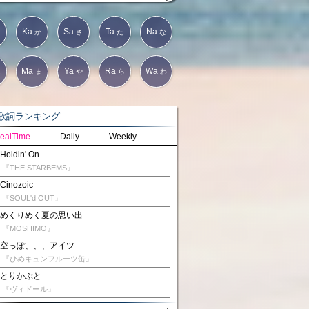
Ka
Sa
Ta
Na
か
さ
た
な
Ma
Ya
Ra
Wa
は
ま
や
ら
わ
詞ランキング
ealTime
Daily
Weekly
Holdin' On
『THE STARBEMS』
Cinozoic
『SOUL'd OUT』
めくりめく夏の思い出
『MOSHIMO』
空っぽ、、、アイツ
『ひめキュンフルーツ缶』
とりかぶと
『ヴィドール』