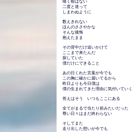
嘆く暇はない
二度と迷って
しまわぬように
数えきれない
ほんのささやかな
そんな後悔
抱えたまま
その背中だけ追いかけて
ここまで来たんだ
探していた
僕だけにできること
あの日くれた言葉が今でも
この胸に確かに届いてるから
昨日よりも今日僕は
僕の生まれてきた理由に気付いてい
答えはそう いつもここにある
全てがまるで当たり前みたいだった
尊い日々はまだ終わらない
そしてまた
走り出した想いが今でも