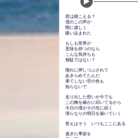
君は聴こえる？
僕のこの声が
闇に虚しく
吸い込まれた
もしも世界が
意味を持つのなら
こんな気持ちも
無駄ではない？
憧れに押しつぶされて
あきらめてたんだ
果てしない空の色も
知らないで
走り出した想いが今でも
この胸を確かに叩いてるから
今日の僕がその先に続く
僕らなりの明日を築いていく
答えはそう いつもここにある
過ぎた季節を