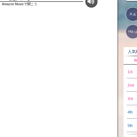
Amazon Musicで聞こう
A
あ
Ha
人気歌
R
1st
2nd
3rd
4th
5th