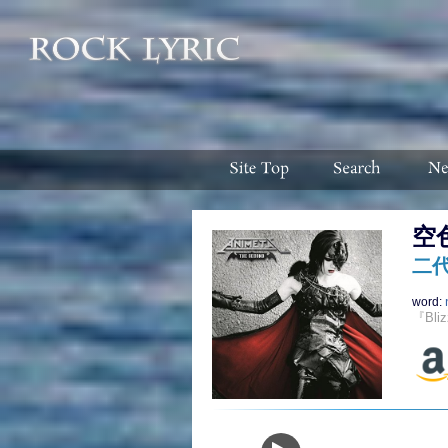
空
二
word:
『Bli