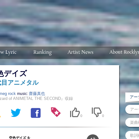
色デイズ
代目アニメタル
meg rock
齋藤真也
music:
アーテ
zzard of ANIMETAL THE SECOND』収録
0
0
空色デイズ を