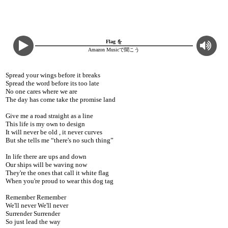
Flag を
Amazon Musicで聞こう
Spread your wings before it breaks
Spread the word before its too late
No one cares where we are
The day has come take the promise land
Give me a road straight as a line
This life is my own to design
It will never be old , it never curves
But she tells me “there's no such thing”
In life there are ups and down
Our ships will be waving now
They're the ones that call it white flag
When you're proud to wear this dog tag
Remember Remember
We'll never We'll never
Surrender Surrender
So just lead the way