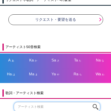
リクエスト・要望を送る
アーティスト50音検索
A
Ka
Sa
Ta
Na
あ
か
さ
た
な
Ha
Ma
Ya
Ra
Wa
は
ま
や
ら
わ
歌詞・アーティスト検索