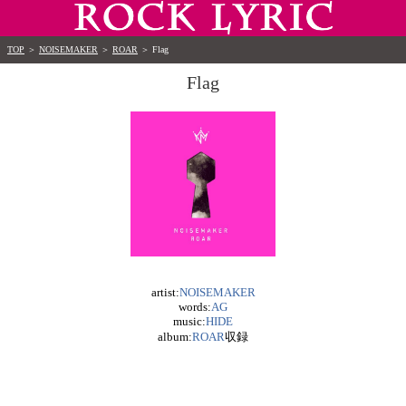
TOP
＞
NOISEMAKER
＞
ROAR
＞
Flag
Flag
artist:
NOISEMAKER
words:
AG
music:
HIDE
album:
ROAR
収録