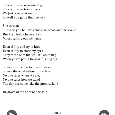
This is how we raise our flag
This is how we take it back
We just take what we lost
So well you gotta find the way
She asks me
“How do you believe across the ocean and the sea？”
But I can feel, wherever I am
Voices calling out my name
Even if I try and try to hide
Even if I try to close my eyes
They're the ones that call it “white flag”
When you're proud to wear this dog tag
Spread your wings before it breaks
Spread the word before its too late
No one cares where we are,
No one cares how we stand
The day has come take the promise land
Be aware of the ones on the ship
Flag を