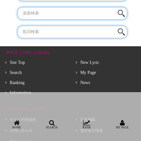
ROCK LYRIC Contents
Site Top
New Lyric
Search
My Page
Ranking
News
Information
About ROCK LYRIC
サイト利用規約
広告掲載
HOME
SEARCH
RANK
MY PAGE
お問い合わせ
運営会社情報