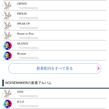
CROWN
『NOISEMAKER』
FREEZE
『NOISEMAKER』
SPEAK UP
『NOISEMAKER』
Hunter or Prey
『NOISEMAKER』
SILENCE
『NOISEMAKER』
Because
『NOISEMAKER』
新着歌詞をすべて見る
NOISEMAKERの新着アルバム
AXIS
『NOISEMAKER』
H.U.E.
『NOISEMAKER』