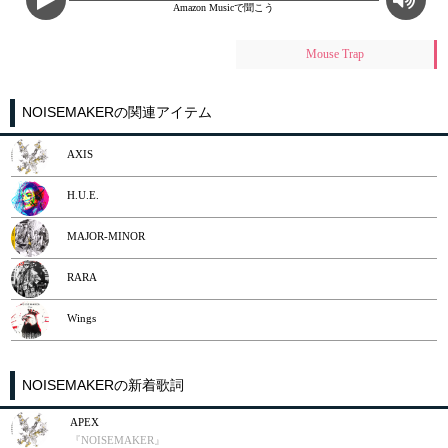
Amazon Musicで聞こう
Mouse Trap
NOISEMAKERの関連アイテム
AXIS
H.U.E.
MAJOR-MINOR
RARA
Wings
NOISEMAKERの新着歌詞
APEX
『NOISEMAKER』