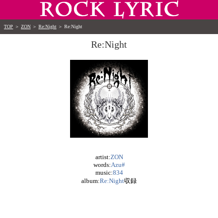
TOP
＞
ZON
＞
Re:Night
＞
Re:Night
Re:Night
artist:
ZON
words:
Azu#
music:
834
album:
Re:Night
収録