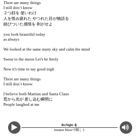
There are many things
I still don`t know
２つ顔を 使いわけ
人を恨み疲れた やつれた目が物語る
錆びついた感情を 剥がせよ
you look beautiful today
as always
We looked at the same starry sky and calm the mind
Swear to the moon Let's be freely
Now it's time to say good nigh
There are many things
I still don`t know.
I believe both Martian and Santa Claus
窓から光が 差し込む瞬間に
People laughed at me
Re:Night を
Amazon Musicで聞こう