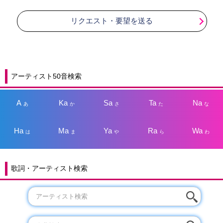
リクエスト・要望を送る
アーティスト50音検索
A
Ka
Sa
Ta
Na
あ
か
さ
た
な
Ha
Ma
Ya
Ra
Wa
は
ま
や
ら
わ
歌詞・アーティスト検索