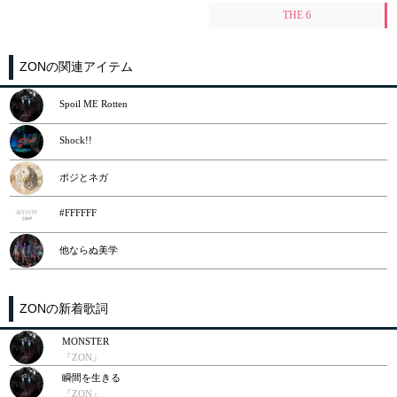
THE 6
ZONの関連アイテム
Spoil ME Rotten
Shock!!
ポジとネガ
#FFFFFF
他ならぬ美学
ZONの新着歌詞
MONSTER
『ZON』
瞬間を生きる
『ZON』