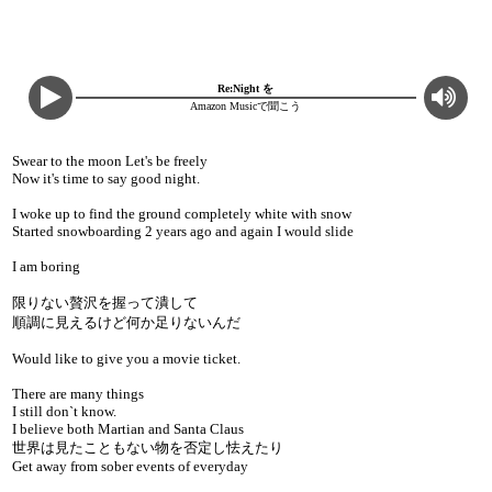
Re:Night を
Amazon Musicで聞こう
Swear to the moon Let's be freely
Now it's time to say good night.
I woke up to find the ground completely white with snow
Started snowboarding 2 years ago and again I would slide
I am boring
限りない贅沢を握って潰して
順調に見えるけど何か足りないんだ
Would like to give you a movie ticket.
There are many things
I still don`t know.
I believe both Martian and Santa Claus
世界は見たこともない物を否定し怯えたり
Get away from sober events of everyday