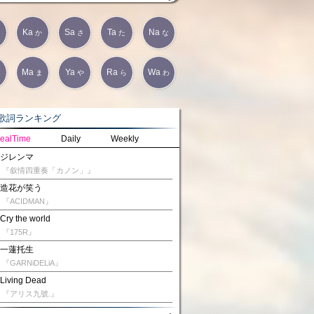
Ka
Sa
Ta
Na
か
さ
た
な
Ma
Ya
Ra
Wa
は
ま
や
ら
わ
詞ランキング
ealTime
Daily
Weekly
ジレンマ
『叙情四重奏「カノン」』
造花が笑う
『ACIDMAN』
Cry the world
『175R』
一蓮托生
『GARNiDELiA』
Living Dead
『アリス九號.』