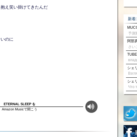
に抱え笑い掛けてきたんだ
新着
MUCC
ないのに
阿部真
…
さい
TUBE
влад
シェリル
シェリル
ETERNAL SLEEP を
Amazon Musicで聞こう