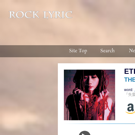
ET
TH
word:
『失