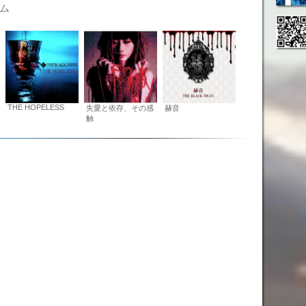
テム
THE HOPELESS
失愛と依存、その感
赫音
触