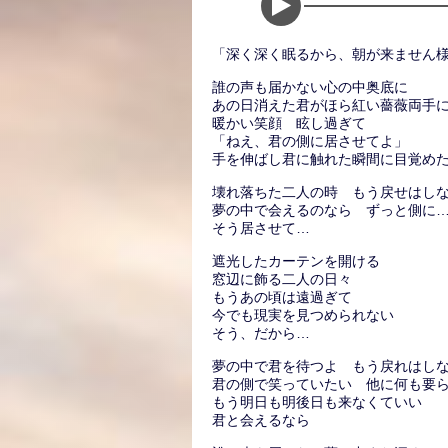
「深く深く眠るから、朝が来ません
誰の声も届かない心の中奥底に
あの日消えた君がほら紅い薔薇両手
暖かい笑顔 眩し過ぎて
「ねえ、君の側に居させてよ」
手を伸ばし君に触れた瞬間に目覚め
壊れ落ちた二人の時 もう戻せはし
夢の中で会えるのなら ずっと側に
そう居させて…
遮光したカーテンを開ける
窓辺に飾る二人の日々
もうあの頃は遠過ぎて
今でも現実を見つめられない
そう、だから…
夢の中で君を待つよ もう戻れはし
君の側で笑っていたい 他に何も要
もう明日も明後日も来なくていい
君と会えるなら