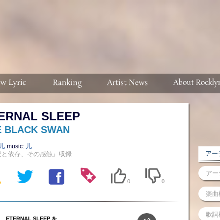
ERNAL SLEEP
E BLACK SWAN
儿
儿
music:
アーテ
愛と依存、その感触』収録
0
0
ETERNAL SLEEP を