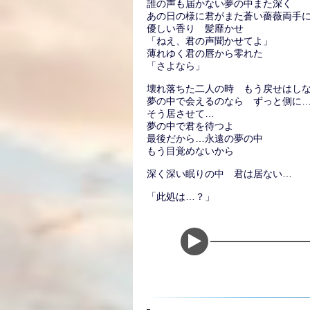
誰の声も届かない夢の中また深く
あの日の様に君がまた蒼い薔薇両手
優しい香り 髪靡かせ
「ねえ、君の声聞かせてよ」
薄れゆく君の唇から零れた
「さよなら」
壊れ落ちた二人の時 もう戻せはし
夢の中で会えるのなら ずっと側に
そう居させて…
夢の中で君を待つよ
最後だから…永遠の夢の中
もう目覚めないから
深く深い眠りの中 君は居ない…
「此処は…？」