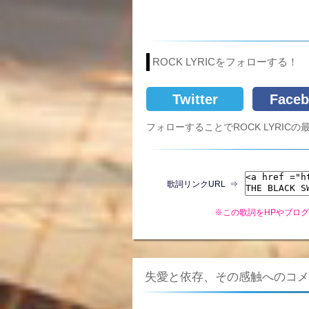
ROCK LYRICをフォローする！
Twitter
Faceb
フォローすることでROCK LYRI
歌詞リンクURL ⇒
※この歌詞をHPやブロ
失愛と依存、その感触へのコメ