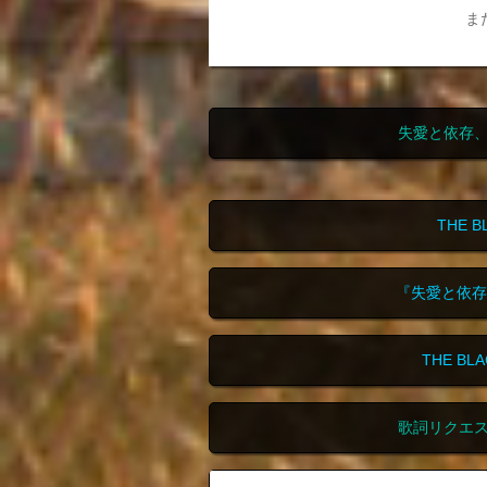
ま
失愛と依存
THE 
『失愛と依存
THE B
歌詞リクエ