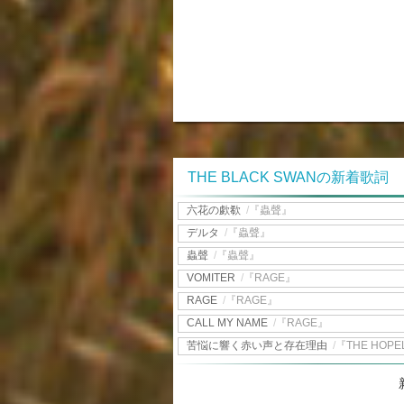
THE BLACK SWANの新着歌詞
六花の歔欷
/
『蟲聲』
デルタ
/
『蟲聲』
蟲聲
/
『蟲聲』
VOMITER
/
『RAGE』
RAGE
/
『RAGE』
CALL MY NAME
/
『RAGE』
苦悩に響く赤い声と存在理由
/
『THE HOPE