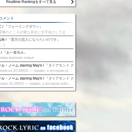
Realtime Rankingをすべて見る
コメント
 /
『フォーリングダウン』
予測変換のところが変な具合に文字化けしてませんか？
央 /
『貴方の恋人になりたいのです』
こう
 /
『あー夏休み』
имир воронин семья
・ノーム starring May'n /
『ダイアモンド クレバス/射手座☆午後九時 Don't be la
Взглянем на XCARDS — сервис, о котором сейчас говорят. Совсем недавно наткнулся о цифровой сервис XCARDS, он дает возможность создавать онлайн дебетовые карты чтобы контролировать расходы. Особенности, на которые я обратил внимание: Создание карты занимает очень короткое время. Сервис позволяет выпустить множество карт для разных целей. Поддержка работает в любое время суток включая персонального менеджера. Доступно управление без задержек — лимиты, уведомления, отчёты, статистика. На что стоит обратить внимание: Локация компании: европейская юрисдикция — перед использованием стоит уточнить, что сервис можно использовать без нарушений. Комиссии: в некоторых случаях встречаются оплаты за операции, поэтому советую просмотреть договор. Реальные кейсы: по отзывам поддержка работает быстро. Защита данных: все операции подтверждаются уведомлениями, но всегда лучше не хранить большие суммы на карте. Общее впечатление: Судя по функционалу, XCARDS может стать удобным инструментом в сфере финансов. Платформа сочетает скорость, удобство и гибкость. Как вы думаете? Пробовали ли подобные сервисы? Напишите в комментариях Виртуальные карты для бизнеса
・ノーム starring May'n /
『ダイアモンド クレバス/射手座☆午後九時 Don't be la
Что такое XCARDS — сервис, о котором сейчас говорят. Буквально на днях заметил о интересный бренд XCARDS, он помогает создавать онлайн карты чтобы управлять бюджетами. Ключевые преимущества: Выпуск занимает всего считанные минуты. Платформа даёт возможность оформить множество карт для разных целей. Есть поддержка в любое время суток включая персонального менеджера. Есть контроль без задержек — транзакции, уведомления, аналитика — всё под рукой. Возможные нюансы: Регистрация: европейская юрисдикция — желательно убедиться, что сервис можно использовать без нарушений. Финансовые условия: возможно, есть скрытые комиссии, поэтому лучше внимательно прочитать договор. Отзывы пользователей: по отзывам поддержка работает быстро. Надёжность системы: внедрены базовые меры безопасности, но всё равно советую не хранить большие суммы на карте. Вывод: В целом платформа кажется отличным помощником для маркетологов. Платформа сочетает скорость, удобство и гибкость. Как вы думаете? Пользовались ли вы XCARDS? Поделитесь опытом — будет интересно сравнить. Виртуальные карты для бизнеса