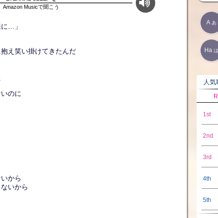
Amazon Musicで聞こう
A
あ
様に…」
Ha
に抱え笑い掛けてきたんだ
た
人気歌
ないのに
R
…
1st
2nd
3rd
ないから
4th
らないから
5th