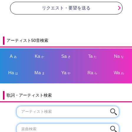
リクエスト・要望を送る
アーティスト50音検索
A
Ka
Sa
Ta
Na
あ
か
さ
た
な
Ha
Ma
Ya
Ra
Wa
は
ま
や
ら
わ
歌詞・アーティスト検索