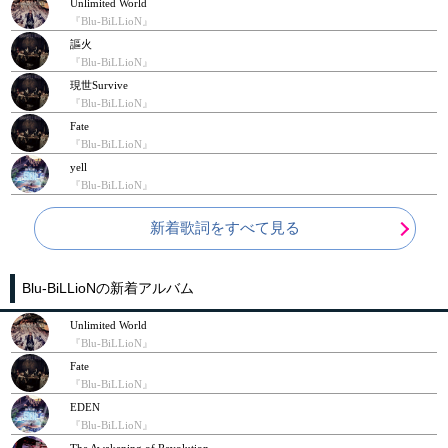
Unlimited World
『Blu-BiLLioN』
謳火
『Blu-BiLLioN』
現世Survive
『Blu-BiLLioN』
Fate
『Blu-BiLLioN』
yell
『Blu-BiLLioN』
新着歌詞をすべて見る
Blu-BiLLioNの新着アルバム
Unlimited World
『Blu-BiLLioN』
Fate
『Blu-BiLLioN』
EDEN
『Blu-BiLLioN』
The Awakening of Revolution