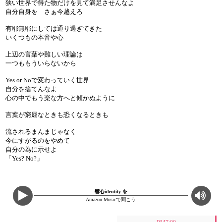
狭い世界で得た物だけを見て満足させんなよ
自分自身を さぁ今越えろ
有耶無耶にしては通り過ぎてきた
いくつもの本音や心
上辺の言葉や難しい理論は
一つももういらないから
Yes or Noで変わっていく世界
自分を捨てんなよ
心の中でもう楽な方へと傾かぬように
言葉が窮屈なときも恐くなるときも
流されるまんまじゃなく
今にすがるのをやめて
自分の為に示せよ
「Yes? No?」
響心identity を
Amazon Musicで聞こう