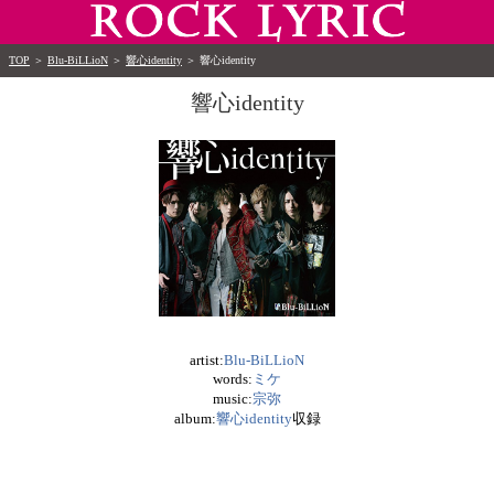
TOP
＞
Blu-BiLLioN
＞
響心identity
＞
響心identity
響心identity
artist:
Blu-BiLLioN
words:
ミケ
music:
宗弥
album:
響心identity
収録