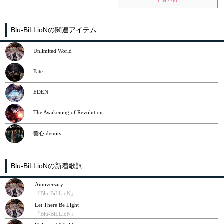
PM7:00
Blu-BiLLioNの関連アイテム
Unlimited World
Fate
EDEN
The Awakening of Revolution
響心identity
Blu-BiLLioNの新着歌詞
Anniversary
『Blu-BiLLioN』
Let There Be Light
『Blu-BiLLioN』