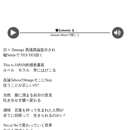
響心identity を
Amazon Musicで聞こう
日々 Damage 異議異論提示され
嘘Smileで YES YES頷く
This is JAPAN的感覚蔓延
ルール モラル 常にはびこる
反論TabooのImageそこにStay
従うことが正しいの?
当然 腹に溜まる自分の意見
吐き出せず膿へ変わる
感情 言葉を持って生まれた人間が
全てに目瞑って 生きられるのかい?
Yes or Noで変わっていく世界