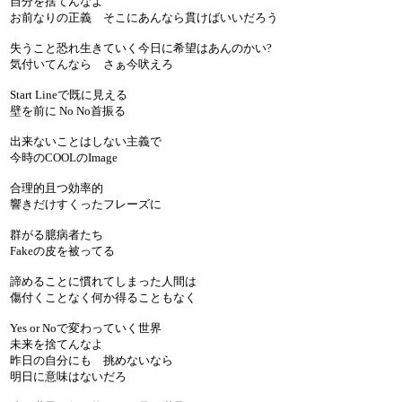
自分を捨てんなよ
お前なりの正義 そこにあんなら貫けばいいだろう
失うこと恐れ生きていく今日に希望はあんのかい?
気付いてんなら さぁ今吠えろ
Start Lineで既に見える
壁を前に No No首振る
出来ないことはしない主義で
今時のCOOLのImage
合理的且つ効率的
響きだけすくったフレーズに
群がる臆病者たち
Fakeの皮を被ってる
諦めることに慣れてしまった人間は
傷付くことなく何か得ることもなく
Yes or Noで変わっていく世界
未来を捨てんなよ
昨日の自分にも 挑めないなら
明日に意味はないだろ