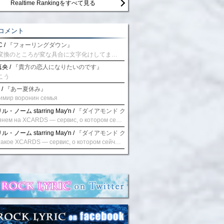
Realtime Rankingをすべて見る
コメント
 /
『フォーリングダウン』
予測変換のところが変な具合に文字化けしてませんか？
央 /
『貴方の恋人になりたいのです』
こう
 /
『あー夏休み』
имир воронин семья
・ノーム starring May'n /
『ダイアモンド クレバス/射手座☆午後九時 Don't be la
Взглянем на XCARDS — сервис, о котором сейчас говорят. Совсем недавно наткнулся о цифровой сервис XCARDS, он дает возможность создавать онлайн дебетовые карты чтобы контролировать расходы. Особенности, на которые я обратил внимание: Создание карты занимает очень короткое время. Сервис позволяет выпустить множество карт для разных целей. Поддержка работает в любое время суток включая персонального менеджера. Доступно управление без задержек — лимиты, уведомления, отчёты, статистика. На что стоит обратить внимание: Локация компании: европейская юрисдикция — перед использованием стоит уточнить, что сервис можно использовать без нарушений. Комиссии: в некоторых случаях встречаются оплаты за операции, поэтому советую просмотреть договор. Реальные кейсы: по отзывам поддержка работает быстро. Защита данных: все операции подтверждаются уведомлениями, но всегда лучше не хранить большие суммы на карте. Общее впечатление: Судя по функционалу, XCARDS может стать удобным инструментом в сфере финансов. Платформа сочетает скорость, удобство и гибкость. Как вы думаете? Пробовали ли подобные сервисы? Напишите в комментариях Виртуальные карты для бизнеса
・ノーム starring May'n /
『ダイアモンド クレバス/射手座☆午後九時 Don't be la
Что такое XCARDS — сервис, о котором сейчас говорят. Буквально на днях заметил о интересный бренд XCARDS, он помогает создавать онлайн карты чтобы управлять бюджетами. Ключевые преимущества: Выпуск занимает всего считанные минуты. Платформа даёт возможность оформить множество карт для разных целей. Есть поддержка в любое время суток включая персонального менеджера. Есть контроль без задержек — транзакции, уведомления, аналитика — всё под рукой. Возможные нюансы: Регистрация: европейская юрисдикция — желательно убедиться, что сервис можно использовать без нарушений. Финансовые условия: возможно, есть скрытые комиссии, поэтому лучше внимательно прочитать договор. Отзывы пользователей: по отзывам поддержка работает быстро. Надёжность системы: внедрены базовые меры безопасности, но всё равно советую не хранить большие суммы на карте. Вывод: В целом платформа кажется отличным помощником для маркетологов. Платформа сочетает скорость, удобство и гибкость. Как вы думаете? Пользовались ли вы XCARDS? Поделитесь опытом — будет интересно сравнить. Виртуальные карты для бизнеса