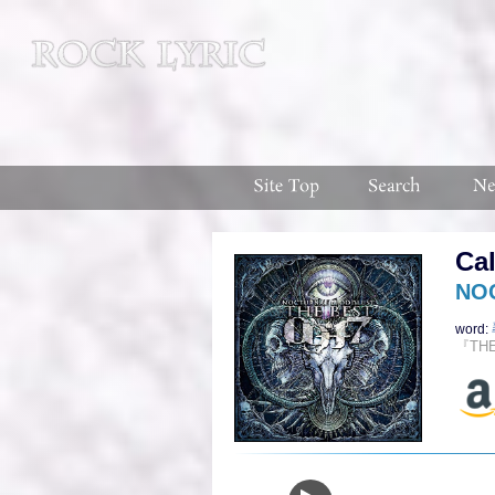
Cal
NO
word:
『THE