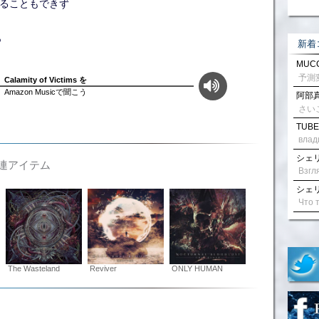
体温感じることもできず
つ
新着
MUCC
Calamity of Victims を
Amazon Musicで聞こう
阿部真
さい
TUBE
влад
シェリル
の関連アイテム
シェリル
The Wasteland
Reviver
ONLY HUMAN