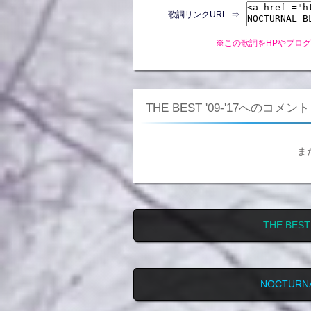
歌詞リンクURL ⇒
※この歌詞をHPやブロ
THE BEST '09-'17へのコメント
ま
THE BE
NOCTURN