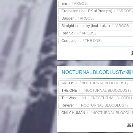
Eris
/
『ARGOS』
Cremation (feat. PK of Prompts)
/
『ARGOS
Dagger
/
『ARGOS』
Straight to the sky (feat. Luiza)
/
『ARGOS』
Red Soil
/
『ARGOS』
Corruption
/
『THE ONE』
NOCTURNAL BLOODLUSTの
ARGOS
/
『NOCTURNAL BLOODLUST』
THE ONE
/
『NOCTURNAL BLOODLUST』
The Wasteland
/
『NOCTURNAL BLOODL
Reviver
/
『NOCTURNAL BLOODLUST』
ONLY HUMAN
/
『NOCTURNAL BLOODL
新