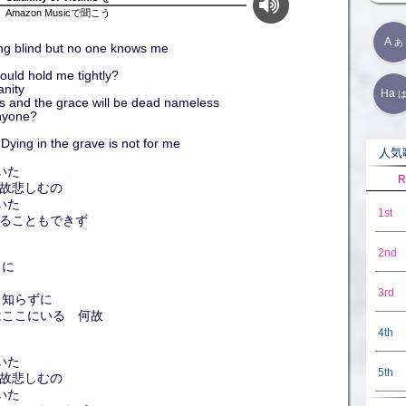
Amazon Musicで聞こう
A
あ
oing blind but no one knows me
would hold me tightly?
anity
Ha
s and the grace will be dead nameless
nyone?
Dying in the grave is not for me
人気歌
ていた
R
方は何故悲しむの
ていた
1st
体温感じることもできず
2nd
うに
3rd
も知らずに
はここにいる 何故
4th
ていた
5th
方は何故悲しむの
ていた