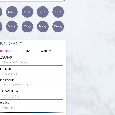
Ka
Sa
Ta
Na
か
さ
た
な
Ma
Ya
Ra
Wa
は
ま
や
ら
わ
詞ランキング
ealTime
Daily
Weekly
幻の聖剣
『Phantom Excaliver』
First Aid
『POLYSICS』
Innsmouth
『オーラルヴァンパイア』
TARANTULA
『アルルカン』
erotica
『MERRY』