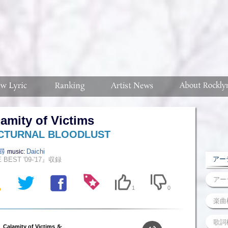
amity of Victims
CTURNAL BLOODLUST
尋
Daichi
music:
アーテ
 BEST '09-'17』収録
1
0
Calamity of Victims を