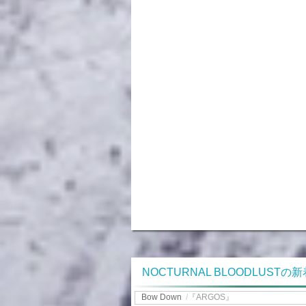
NOCTURNAL BLOODLUSTの
Bow Down
/
『ARGOS』