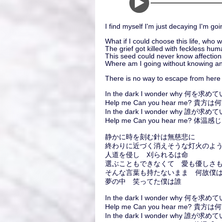
I find myself I'm just decaying I'm g
What if I could choose this life, who 
The grief got killed with feckless hum
This seed could never know affection
Where am I going without knowing a
There is no way to escape from here 
In the dark I wonder why 何を求め
Help me Can you hear me? 貴
In the dark I wonder why 誰が求め
Help me Can you hear me? 
静かに時を刻む針は無慈悲に
終わりに近づく消えそうな灯火のよ
人道を侵し 刈られるは命
選ぶこともできなくて 愛も優しさ
そんな言葉も持たないまま 何故僕
夢の中 笑ってた僕は誰
In the dark I wonder why 何を求め
Help me Can you hear me? 貴
In the dark I wonder why 誰が求め