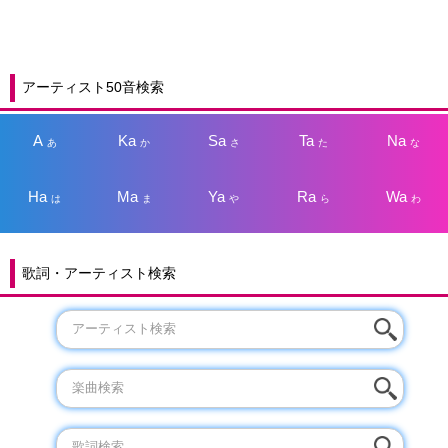
アーティスト50音検索
A
Ka
Sa
Ta
Na
あ
か
さ
た
な
Ha
Ma
Ya
Ra
Wa
は
ま
や
ら
わ
歌詞・アーティスト検索