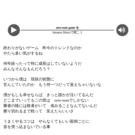
zero-sum game を
Amazon Musicで聞こう
終わりがないゲーム 昨今のトレンドなのか
やたら多い気がするね
何年経ったって特に成長はしていないようだ
みんなそんなもんだろう？
いつから僕は 現状の状態に
甘んじていたのか もう何一つだって覚えちゃいないな
僕がもしも幸せならば きっと誰かが泣いてるんだ
どこまでいってもこの世は zero-sumでしかない
勝者の陰には敗者がいて 省みることなんてないんだ
擦り切れるまで戦って 笑えたらいいさ
うまくやるコツは やらなくてもいい面倒ごとに
首を突っ込まないでいる事