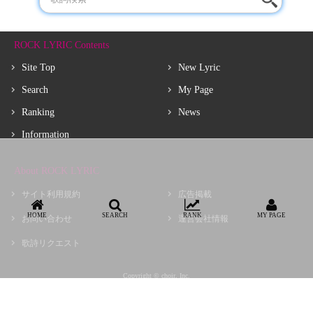
ROCK LYRIC Contents
Site Top
New Lyric
Search
My Page
Ranking
News
Information
About ROCK LYRIC
サイト利用規約
広告掲載
HOME
SEARCH
RANK
MY PAGE
お問い合わせ
運営会社情報
歌詩リクエスト
Copyright © choir, Inc.