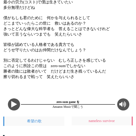
最小の労力(コスト)で僕は生きていたい
多分無理だけどね
僕がもしも君のために 何かを与えられるとして
どこまでいったらこの世に 救いはあるのか？
きっとどんな偉大な科学者も 答えることはできないけれど
強いて言うならいつまでも 笑えたらいいさ
皆様が認めている人格者である貴方でも
どうせ守りたいのはお仲間だけなんでしょう？
別に否定してるわけじゃない むしろ正しさを感じている
このように所詮この世は zero-sumでしかない
勝者の陰には敗者がいて だけどまだ生き残っているんだ
擦り切れるまで戦って 笑えたらいいさ
zero-sum game を
Amazon Musicで聞こう
nameless survivor
希望の歌