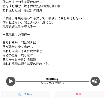
踏み出すその先は夢か幻か…
瞼を抉じ開け、焼き付けた其れは阿鼻叫喚
垂れ流した涙…形だけの自責
「弱さ」を幾ら繕っても決して「強さ」に変わりはしない
何も見えない、聞こえない、感じない
現実逃避は己を守る唯一
ー死屍累々の雨霰ー
昇りし双炎 邪に問えば
己が強欲に身を焦がし
溺れし混沌こそ正に現の常と…
輪廻の忌み 残し意味
其処から目を背ける魑魅
溺れし混沌に願うは夢の終わりを…
夢幻鳳影 を
Amazon Musicで聞こう
遥カ彼方ヘ…
眩暈