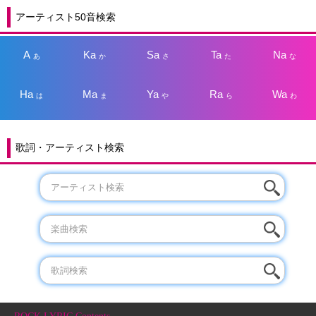
アーティスト50音検索
A
Ka
Sa
Ta
Na
あ
か
さ
た
な
Ha
Ma
Ya
Ra
Wa
は
ま
や
ら
わ
歌詞・アーティスト検索