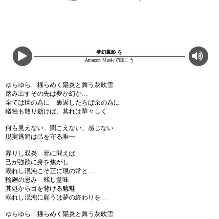
夢幻鳳影 を
Amazon Musicで聞こう
ゆらゆら…揺らめく陽炎と舞う灰吹雪
踏み出すその先は夢か幻か…
全ては世の為に 裏返したらば余の為に
犠牲も散り逝けば、其れは華々しく
何も見えない、聞こえない、感じない
現実逃避は己を守る唯一
昇りし双炎 邪に問えば
己が強欲に身を焦がし
溺れし混沌こそ正に現の常と…
輪廻の忌み 残し意味
其処から目を背ける魑魅
溺れし混沌に願うは夢の終わりを…
ゆらゆら…揺らめく陽炎と舞う灰吹雪