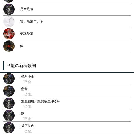
是空是色
雪、黒業ニツキ
曼珠沙華
鵺
己龍の新着歌詞
極悪浄土
『己龍』
蠱毒
『己龍』
魑魅魍魎ノ跳梁跋扈-再録-
『己龍』
獣
『己龍』
是空是色
『己龍』