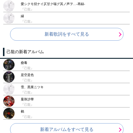
愛シクモ切ナイ仄甘ク喘グ其ノ声ヲ…-再録-
『己龍』
縁
『己龍』
新着歌詞をすべて見る
己龍の新着アルバム
蠱毒
『己龍』
是空是色
『己龍』
雪、黒業ニツキ
『己龍』
曼珠沙華
『己龍』
鵺
『己龍』
新着アルバムをすべて見る