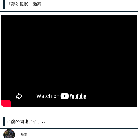
「夢幻鳳影」動画
己龍の関連アイテム
蠱毒