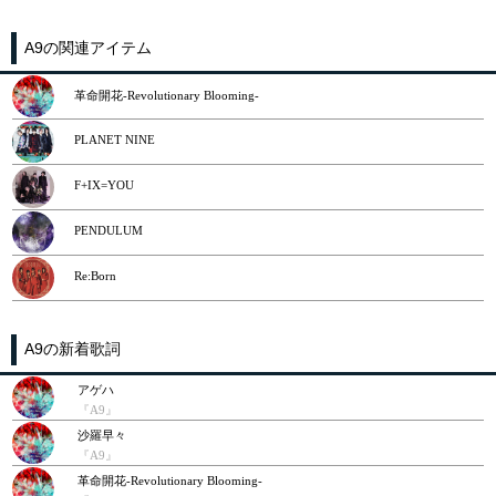
A9の関連アイテム
革命開花-Revolutionary Blooming-
PLANET NINE
F+IX=YOU
PENDULUM
Re:Born
A9の新着歌詞
アゲハ
『A9』
沙羅早々
『A9』
革命開花-Revolutionary Blooming-