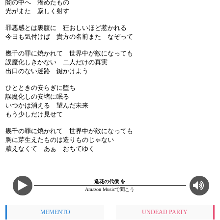
闇の中へ 潜めたもの
光がまた 寂しく射す
罪悪感とは裏腹に 狂おしいほど惹かれる
今日も気付けば 貴方の名前また なぞって
幾千の罪に焼かれて 世界中が敵になっても
誤魔化しきかない 二人だけの真実
出口のない迷路 鍵かけよう
ひとときの安らぎに堕ち
誤魔化しの安堵に眠る
いつかは消える 望んだ未来
もう少しだけ見せて
幾千の罪に焼かれて 世界中が敵になっても
胸に芽生えたものは造りものじゃない
贖えなくて あぁ おちてゆく
造花の代償 を
Amazon Musicで聞こう
MEMENTO
UNDEAD PARTY