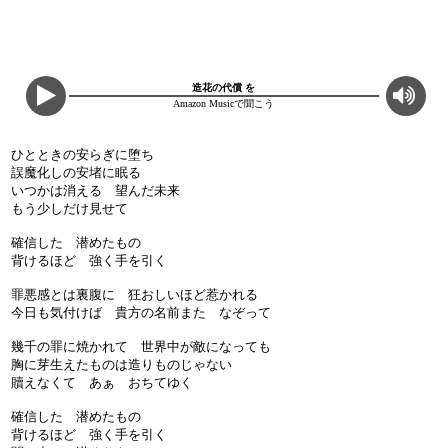
造花の代償 を
Amazon Musicで聞こう
ひとときの安らぎに堕ち
誤魔化しの安堵に眠る
いつかは消える 望んだ未来
もう少しだけ見せて
確信した 潜めたもの
背けるほど 強く手を引く
罪悪感とは裏腹に 狂おしいほど惹かれる
今日も気付けば 貴方の名前また なぞって
幾千の罪に焼かれて 世界中が敵になっても
胸に芽生えたものは造りものじゃない
贖えなくて あぁ おちてゆく
確信した 潜めたもの
背けるほど 強く手を引く