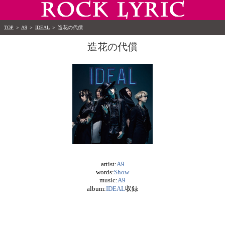
TOP
＞
A9
＞
IDEAL
＞
造花の代償
造花の代償
artist:
A9
words:
Show
music:
A9
album:
IDEAL
収録