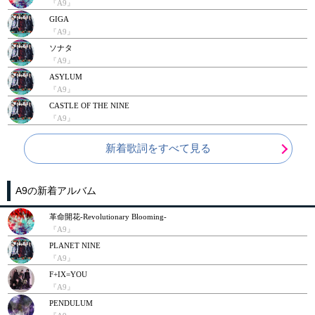
『A9』
GIGA
『A9』
ソナタ
『A9』
ASYLUM
『A9』
CASTLE OF THE NINE
『A9』
新着歌詞をすべて見る
A9の新着アルバム
革命開花-Revolutionary Blooming-
『A9』
PLANET NINE
『A9』
F+IX=YOU
『A9』
PENDULUM