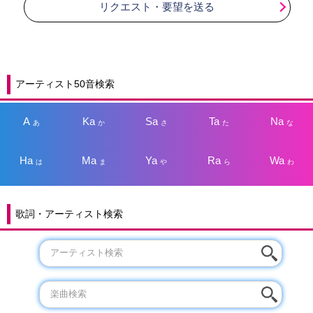
リクエスト・要望を送る
アーティスト50音検索
A
Ka
Sa
Ta
Na
あ
か
さ
た
な
Ha
Ma
Ya
Ra
Wa
は
ま
や
ら
わ
歌詞・アーティスト検索