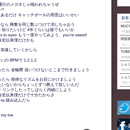
一方通行のメガネじゃ嗤われちゃうぜ
い?
あるだけ キャッチボールの用意はいいかい
新着
なら 興奮を同じ数ぶつけて消しちゃおう
MUCC
 知りたいけど 4年ぐらいは後でもいいか
 eyes もう一度やってみよう、you're sweet!
阿部真
有史以来僕だけかも
さい
は加速していくかしら
TUBE
влад
BPMで 1,2,1,2
シェリル
ったら 金輪際 追いつけないとこまで行きましょう
シェリル
ったら 僥倖なリズムをお目にかけましょう
たいないからちょっとずつ教えて欲しいんだ
シー リンクしたってしばらく内緒にしよう
有史以来僕だけで十分だからさ
a-ta 踏み込んだら
my toe