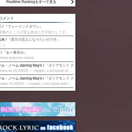
Realtime Rankingをすべて見る
コメント
 /
『フォーリングダウン』
予測変換のところが変な具合に文字化けしてませんか？
央 /
『貴方の恋人になりたいのです』
こう
 /
『あー夏休み』
имир воронин семья
・ノーム starring May'n /
『ダイアモンド クレバス/射手座☆午後九時 Don't be la
Взглянем на XCARDS — сервис, о котором сейчас говорят. Совсем недавно наткнулся о цифровой сервис XCARDS, он дает возможность создавать онлайн дебетовые карты чтобы контролировать расходы. Особенности, на которые я обратил внимание: Создание карты занимает очень короткое время. Сервис позволяет выпустить множество карт для разных целей. Поддержка работает в любое время суток включая персонального менеджера. Доступно управление без задержек — лимиты, уведомления, отчёты, статистика. На что стоит обратить внимание: Локация компании: европейская юрисдикция — перед использованием стоит уточнить, что сервис можно использовать без нарушений. Комиссии: в некоторых случаях встречаются оплаты за операции, поэтому советую просмотреть договор. Реальные кейсы: по отзывам поддержка работает быстро. Защита данных: все операции подтверждаются уведомлениями, но всегда лучше не хранить большие суммы на карте. Общее впечатление: Судя по функционалу, XCARDS может стать удобным инструментом в сфере финансов. Платформа сочетает скорость, удобство и гибкость. Как вы думаете? Пробовали ли подобные сервисы? Напишите в комментариях Виртуальные карты для бизнеса
・ノーム starring May'n /
『ダイアモンド クレバス/射手座☆午後九時 Don't be la
Что такое XCARDS — сервис, о котором сейчас говорят. Буквально на днях заметил о интересный бренд XCARDS, он помогает создавать онлайн карты чтобы управлять бюджетами. Ключевые преимущества: Выпуск занимает всего считанные минуты. Платформа даёт возможность оформить множество карт для разных целей. Есть поддержка в любое время суток включая персонального менеджера. Есть контроль без задержек — транзакции, уведомления, аналитика — всё под рукой. Возможные нюансы: Регистрация: европейская юрисдикция — желательно убедиться, что сервис можно использовать без нарушений. Финансовые условия: возможно, есть скрытые комиссии, поэтому лучше внимательно прочитать договор. Отзывы пользователей: по отзывам поддержка работает быстро. Надёжность системы: внедрены базовые меры безопасности, но всё равно советую не хранить большие суммы на карте. Вывод: В целом платформа кажется отличным помощником для маркетологов. Платформа сочетает скорость, удобство и гибкость. Как вы думаете? Пользовались ли вы XCARDS? Поделитесь опытом — будет интересно сравнить. Виртуальные карты для бизнеса