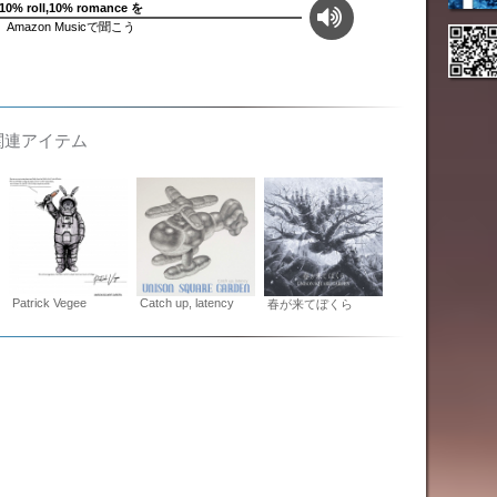
10% roll,10% romance を
Amazon Musicで聞こう
の関連アイテム
Patrick Vegee
Catch up, latency
春が来てぼくら