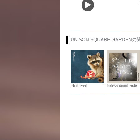
UNISON SQUARE GARDEN
Ninth Peel
kaleido proud fiesta