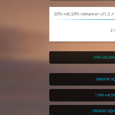
10% roll,10% romanceへの
ま
10% roll
UNISON 
『10% roll
UNISON S