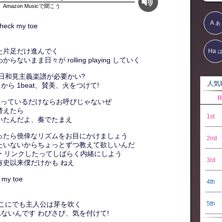
Amazon Musicで聞こう
A
あ
eck my toe
Ha
た片足だけ進んでく
いまま日々が rolling playing していく
 日和見主義楽譜が必要かい?
人気歌
ら 1beat、賛美、火をつけて!
R
ドラマ?嗤っているだけならお呼びじゃないぜ
替えたら
1st
いたんだよ、奏でたまえ
ったら僥倖なリズムをお目にかけましょう
2nd
たいないからちょっとずつ教えて欲しいんだ
シー リンクしたってしばらく内緒にしよう
3rd
有史以来僕だけかも ねえ
my toe
4th
5th
どこにでも主人公は芽を吹く
ないんです わびさび、気を付けて!