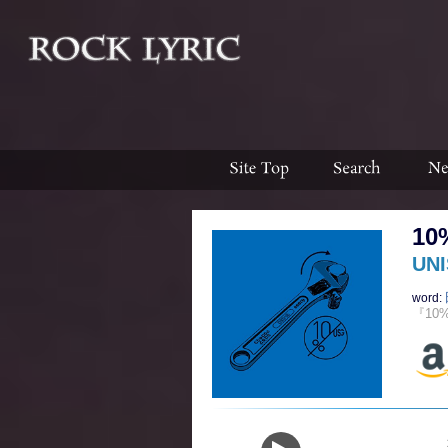
10
UN
word:
『10%