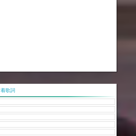
の新着歌詞
』