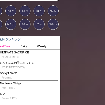
Ka
Sa
Ta
Na
か
さ
た
な
Ma
Ya
Ra
Wa
は
ま
や
ら
わ
詞ランキング
ealTime
Daily
Weekly
ULTIMATE SACRIFICE
『GALNERYUS』
いつものあの子に恋してる
『THE NEATBEATS』
Sticky flowers
『Fatima』
Noblesse Oblige
『浜田麻里』
ロス
『nano.RIPE』