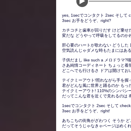
yes, 1secでコンタクト 2sec そして ch
3sec お手をどうぞ、right?
カチコチと歯車が回りだす けど乗せ
変だな どうやって呼吸をしてるのかわからな
肝心要のハートが歌わない どうした
空気読んじゃダメな時もたまにはあるか
子供だまし like such a メロ
さあ純情コーディネート ちょっと着
どこへでも行けるさ ドアは開けてお
テイクミーアウト!照れながら手を握
君がどんな風に世界と踊るのか もっ
テイクミーアウト! 110%のシンパ
だってこんな君を近くで見れるのは 
1secでコンタクト 2sec そして check 
3sec お手をどうぞ、right!
あちこちの街角がざわつく そうか 
だってそうじゃなきゃページはめくれ