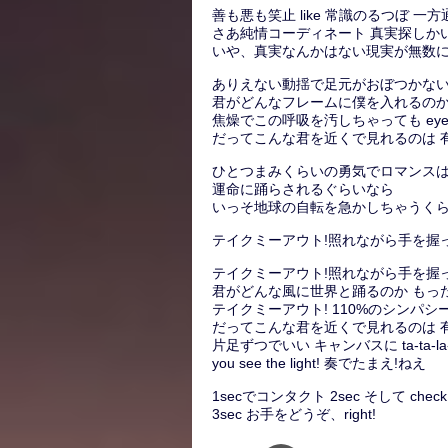
善も悪も笑止 like 常識のるつぼ 
さあ純情コーディネート 真実探しか
いや、真実なんかはない現実が無数に
ありえない動揺で足元がおぼつかない
君がどんなフレームに僕を入れるのか
焦燥でこの呼吸を汚しちゃっても eyes to
だってこんな君を近くで見れるのは 
ひとつまみくらいの勇気でロマンス
運命に踊らされるぐらいなら
いっそ地球の自転を急かしちゃうくらいの 
テイクミーアウト!照れながら手を握
テイクミーアウト!照れながら手を握
君がどんな風に世界と踊るのか もっ
テイクミーアウト! 110%のシンパ
だってこんな君を近くで見れるのは 
片足ずつでいい キャンバスに ta-ta-l
you see the light! 奏でたまえ!ねえ
1secでコンタクト 2sec そして check 
3sec お手をどうぞ、right!