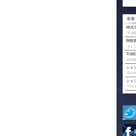
新着
MUCC
阿部真
さい
TUBE
влад
シェリル
シェリル