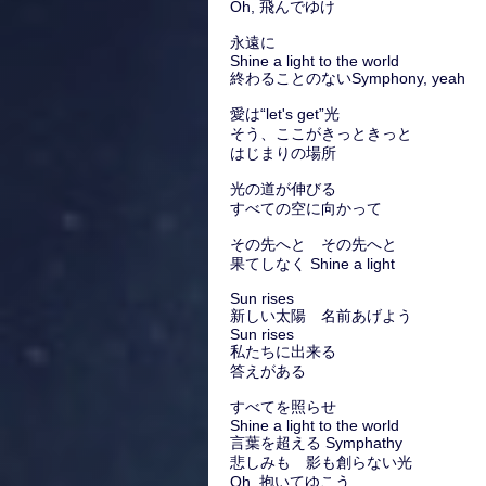
Oh, 飛んでゆけ
永遠に
Shine a light to the world
終わることのないSymphony, yeah
愛は“let's get”光
そう、ここがきっときっと
はじまりの場所
光の道が伸びる
すべての空に向かって
その先へと その先へと
果てしなく Shine a light
Sun rises
新しい太陽 名前あげよう
Sun rises
私たちに出来る
答えがある
すべてを照らせ
Shine a light to the world
言葉を超える Symphathy
悲しみも 影も創らない光
Oh, 抱いてゆこう