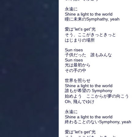
永遠に
Shine a light to the world
瞳に未来のSymphathy, yeah
愛は“let's get”光
そう、ここがきっときっと
はじまりの場所
Sun rises
子供だった 誰もみんな
Sun rises
光は最初から
その手の中
世界を照らせ
Shine a light to the world
誰もが希望の Symphony
始めよう ここからが夢の向こう
Oh, 飛んでゆけ
永遠に
Shine a light to the world
終わることのないSymphony, yeah
愛は“let's get”光