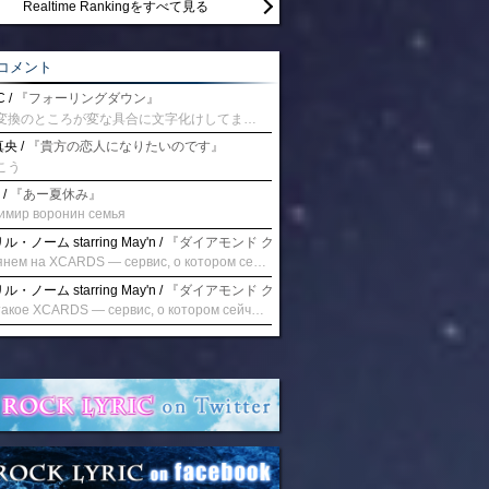
Realtime Rankingをすべて見る
コメント
 /
『フォーリングダウン』
予測変換のところが変な具合に文字化けしてませんか？
央 /
『貴方の恋人になりたいのです』
こう
 /
『あー夏休み』
имир воронин семья
・ノーム starring May'n /
『ダイアモンド クレバス/射手座☆午後九時 Don't be la
Взглянем на XCARDS — сервис, о котором сейчас говорят. Совсем недавно наткнулся о цифровой сервис XCARDS, он дает возможность создавать онлайн дебетовые карты чтобы контролировать расходы. Особенности, на которые я обратил внимание: Создание карты занимает очень короткое время. Сервис позволяет выпустить множество карт для разных целей. Поддержка работает в любое время суток включая персонального менеджера. Доступно управление без задержек — лимиты, уведомления, отчёты, статистика. На что стоит обратить внимание: Локация компании: европейская юрисдикция — перед использованием стоит уточнить, что сервис можно использовать без нарушений. Комиссии: в некоторых случаях встречаются оплаты за операции, поэтому советую просмотреть договор. Реальные кейсы: по отзывам поддержка работает быстро. Защита данных: все операции подтверждаются уведомлениями, но всегда лучше не хранить большие суммы на карте. Общее впечатление: Судя по функционалу, XCARDS может стать удобным инструментом в сфере финансов. Платформа сочетает скорость, удобство и гибкость. Как вы думаете? Пробовали ли подобные сервисы? Напишите в комментариях Виртуальные карты для бизнеса
・ノーム starring May'n /
『ダイアモンド クレバス/射手座☆午後九時 Don't be la
Что такое XCARDS — сервис, о котором сейчас говорят. Буквально на днях заметил о интересный бренд XCARDS, он помогает создавать онлайн карты чтобы управлять бюджетами. Ключевые преимущества: Выпуск занимает всего считанные минуты. Платформа даёт возможность оформить множество карт для разных целей. Есть поддержка в любое время суток включая персонального менеджера. Есть контроль без задержек — транзакции, уведомления, аналитика — всё под рукой. Возможные нюансы: Регистрация: европейская юрисдикция — желательно убедиться, что сервис можно использовать без нарушений. Финансовые условия: возможно, есть скрытые комиссии, поэтому лучше внимательно прочитать договор. Отзывы пользователей: по отзывам поддержка работает быстро. Надёжность системы: внедрены базовые меры безопасности, но всё равно советую не хранить большие суммы на карте. Вывод: В целом платформа кажется отличным помощником для маркетологов. Платформа сочетает скорость, удобство и гибкость. Как вы думаете? Пользовались ли вы XCARDS? Поделитесь опытом — будет интересно сравнить. Виртуальные карты для бизнеса