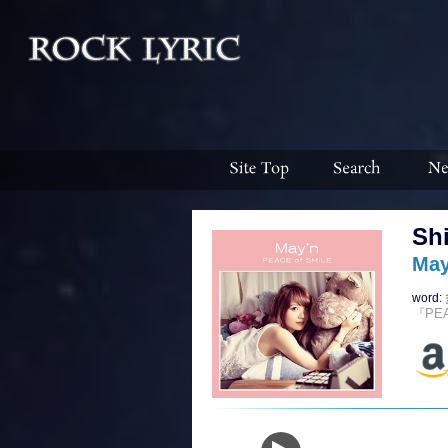
Shi
May
word:
『PEA