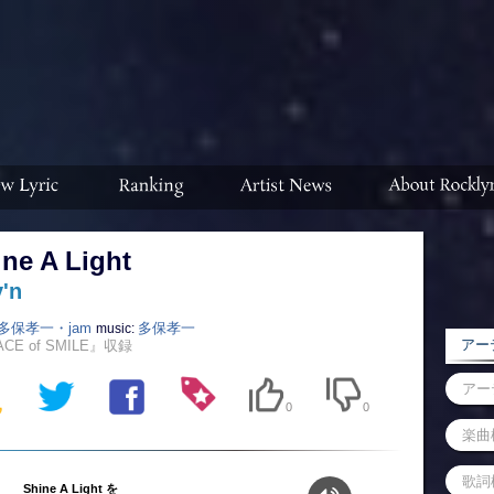
ne A Light
'n
多保孝一・jam
多保孝一
music:
アーテ
CE of SMILE』収録
0
0
Shine A Light を