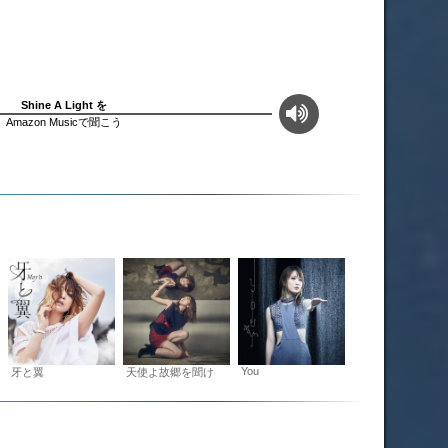
Shine A Light を
Amazon Musicで聞こう
You
牙と翼
天使よ故郷を聞け