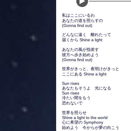
私はここにいるわ
あなたの道を照らすの
(Gonna find out)
どんなに遠く 離れたって
届くから Shine a light
あなたの風が指差す
彼方へ歩き始めよう
(Gonna find out)
世界がきっと、夜明けがきっと
ここにある Shine a light
Sun rises
あなたもそうよ 光になる
Sun rises
冷たい闇をもう
恐れないで
世界を照らせ
Shine a light to the world
心に希望の Symphony
始めよう 今からが夢の向こう