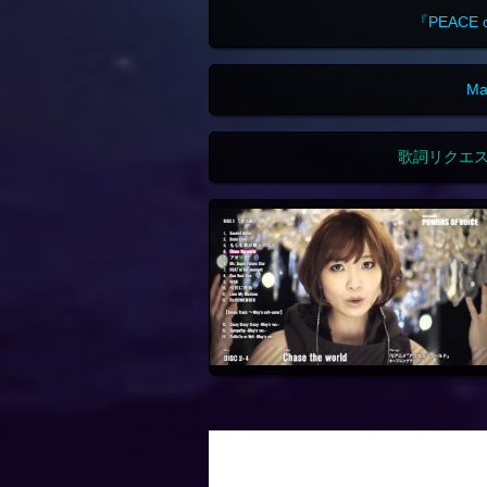
『PEACE
M
歌詞リクエ