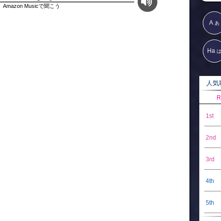
Amazon Musicで聞こう
A
あ
Ha
人気歌
R
1st
2nd
3rd
4th
5th