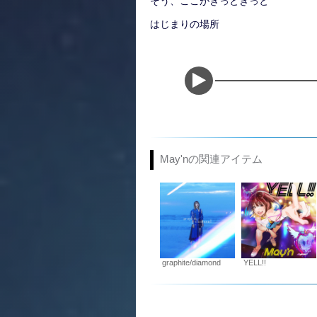
そう、ここがきっときっと
はじまりの場所
May'nの関連アイテム
graphite/diamond
YELL!!