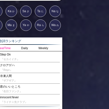
Ka
Sa
Ta
Na
か
さ
た
な
Ma
Ya
Ra
Wa
は
ま
や
ら
わ
詞ランキング
ealTime
Daily
Weekly
Step On
『セカイイチ』
クロアゲハ
『Royz』
冷凍人間
『ザアザア』
君のいいところ
『在日ファンク』
innocent fever
『ライチ☆光クラブ』