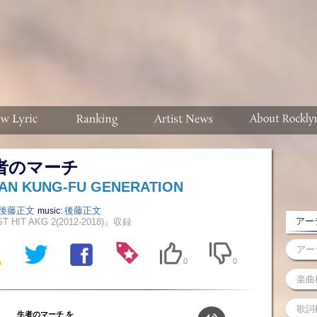
者のマーチ
IAN KUNG-FU GENERATION
後藤正文
後藤正文
music:
アーテ
T HIT AKG 2(2012-2018)』収録
0
0
生者のマーチ を