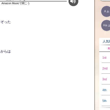
Amazon Musicで聞こう
A
あ
なぞった
Ha
人気歌
R
丘からは
1st
2nd
3rd
4th
5th