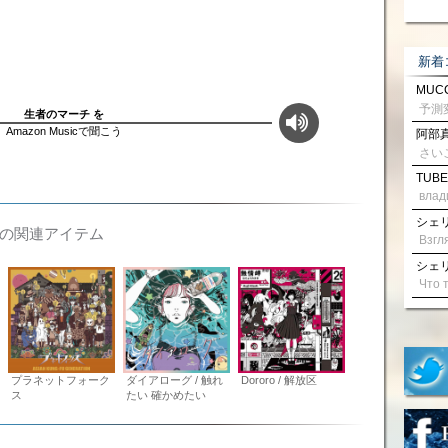
新着
MUCC
生者のマーチ を
Amazon Musicで聞こう
阿部真
さい
TUBE
влад
シェリル
IONの関連アイテム
シェリル
プラネットフォーク
ダイアローグ / 触れ
Dororo / 解放区
ス
たい 確かめたい