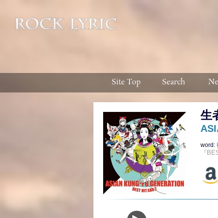
生
AS
word:
『BES