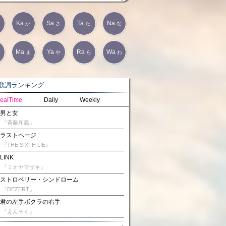
Ka
Sa
Ta
Na
か
さ
た
な
Ma
Ya
Ra
Wa
は
ま
や
ら
わ
詞ランキング
ealTime
Daily
Weekly
男と女
『斉藤和義』
ラストページ
『THE SIXTH LIE』
LINK
『ミオヤマザキ』
ストロベリー・シンドローム
『DEZERT』
君の左手ボクラの右手
『えんそく』