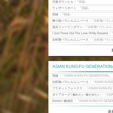
日坂ダウンヒル
/
『宿縁』
ウェザーリポート
/
『宿縁』
宿縁
/
『宿縁』
柳小路パラレルユニバース
/
『出町柳パラレ
追浜フィーリンダウン
/
『出町柳パラレルユ
I Just Threw Out The Love Of My Dreams
/
出町柳パラレルユニバース
/
『出町柳パラレ
ASIAN KUNG-FU GENERAT
宿縁
/
『ASIAN KUNG-FU GENERATION』
出町柳パラレルユニバース
/
『ASIAN KUNG
プラネットフォークス
/
『ASIAN KUNG-FU
ダイアローグ / 触れたい 確かめたい
/
『ASI
Dororo / 解放区
/
『ASIAN KUNG-FU GENE
新