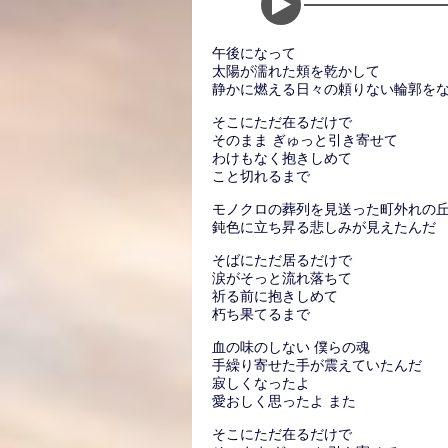
午後になって
太陽が濡れた頬を乾かして
静かに燃える日々の頼りない輪郭を
そこにただ在るだけで
そのまま ぎゅっと引き寄せて
わけもなく抱きしめて
こと切れるまで
モノクロの葬列を見送った町外れの
鈍色に立ち昇る悲しみが見えたんだ
そばにただ居るだけで
涙がそっと流れ落ちて
祈る前に抱きしめて
朽ち果てるまで
血の味のしない 僕らの魂
手繰り寄せた手が震えていたんだ
寂しくなったよ
愛おしく思ったよ また
そこにただ在るだけで