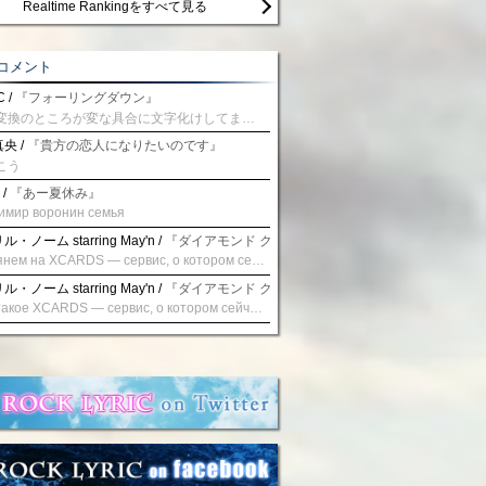
Realtime Rankingをすべて見る
コメント
 /
『フォーリングダウン』
予測変換のところが変な具合に文字化けしてませんか？
央 /
『貴方の恋人になりたいのです』
こう
 /
『あー夏休み』
имир воронин семья
・ノーム starring May'n /
『ダイアモンド クレバス/射手座☆午後九時 Don't be la
Взглянем на XCARDS — сервис, о котором сейчас говорят. Совсем недавно наткнулся о цифровой сервис XCARDS, он дает возможность создавать онлайн дебетовые карты чтобы контролировать расходы. Особенности, на которые я обратил внимание: Создание карты занимает очень короткое время. Сервис позволяет выпустить множество карт для разных целей. Поддержка работает в любое время суток включая персонального менеджера. Доступно управление без задержек — лимиты, уведомления, отчёты, статистика. На что стоит обратить внимание: Локация компании: европейская юрисдикция — перед использованием стоит уточнить, что сервис можно использовать без нарушений. Комиссии: в некоторых случаях встречаются оплаты за операции, поэтому советую просмотреть договор. Реальные кейсы: по отзывам поддержка работает быстро. Защита данных: все операции подтверждаются уведомлениями, но всегда лучше не хранить большие суммы на карте. Общее впечатление: Судя по функционалу, XCARDS может стать удобным инструментом в сфере финансов. Платформа сочетает скорость, удобство и гибкость. Как вы думаете? Пробовали ли подобные сервисы? Напишите в комментариях Виртуальные карты для бизнеса
・ノーム starring May'n /
『ダイアモンド クレバス/射手座☆午後九時 Don't be la
Что такое XCARDS — сервис, о котором сейчас говорят. Буквально на днях заметил о интересный бренд XCARDS, он помогает создавать онлайн карты чтобы управлять бюджетами. Ключевые преимущества: Выпуск занимает всего считанные минуты. Платформа даёт возможность оформить множество карт для разных целей. Есть поддержка в любое время суток включая персонального менеджера. Есть контроль без задержек — транзакции, уведомления, аналитика — всё под рукой. Возможные нюансы: Регистрация: европейская юрисдикция — желательно убедиться, что сервис можно использовать без нарушений. Финансовые условия: возможно, есть скрытые комиссии, поэтому лучше внимательно прочитать договор. Отзывы пользователей: по отзывам поддержка работает быстро. Надёжность системы: внедрены базовые меры безопасности, но всё равно советую не хранить большие суммы на карте. Вывод: В целом платформа кажется отличным помощником для маркетологов. Платформа сочетает скорость, удобство и гибкость. Как вы думаете? Пользовались ли вы XCARDS? Поделитесь опытом — будет интересно сравнить. Виртуальные карты для бизнеса