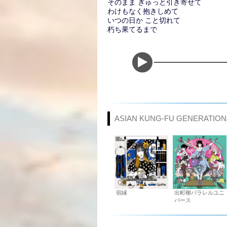
そのまま ぎゅっと引き寄せて
わけもなく抱きしめて
いつの日か こと切れて
朽ち果てるまで
ASIAN KUNG-FU GENERAT
宿縁
出町柳パラレルユニ
バース