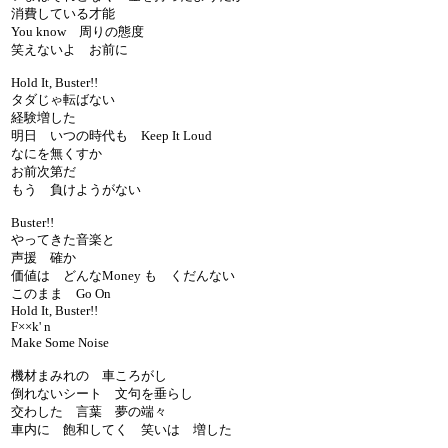
消費している才能
You know 周りの態度
笑えないよ お前に
Hold It, Buster!!
タダじゃ転ばない
経験増した
明日 いつの時代も Keep It Loud
なにを無くすか
お前次第だ
もう 負けようがない
Buster!!
やってきた音楽と
声援 確か
価値は どんなMoney も くだんない
このまま Go On
Hold It, Buster!!
F××k' n
Make Some Noise
機材まみれの 車ころがし
倒れないシート 文句を垂らし
交わした 言葉 夢の端々
車内に 飽和してく 笑いは 増した