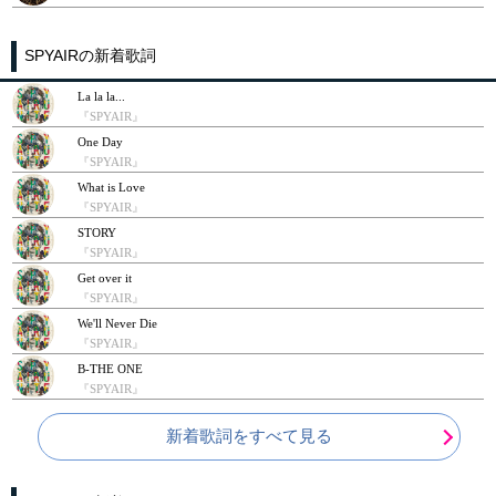
SPYAIRの新着歌詞
La la la...
『SPYAIR』
One Day
『SPYAIR』
What is Love
『SPYAIR』
STORY
『SPYAIR』
Get over it
『SPYAIR』
We'll Never Die
『SPYAIR』
B-THE ONE
『SPYAIR』
新着歌詞をすべて見る