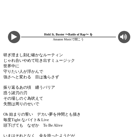
Hold It, Buster 〜Battle of Rap〜 を
Amazon Musicで聞こう
研ぎ澄まし刻む確かなルーティン
じゃれ合いやめて吐き出すミュージック
世界中に
守りたい人が浮かんで
強さへと変わる 目は逸らさず
振り返るあの頃 纏うバリア
惑う諸刃の刃
その場しのぐ為吠えて
失態は周りのせいで
Oh 始まりの誓い デカい夢を仲間とも描き
毎度Tight なバイト& Live
頭下げても なぜか To Be Alive
いまはそれとなく 金を持ったようだが