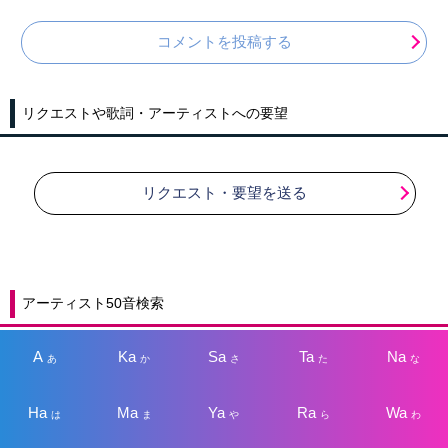
コメントを投稿する
リクエストや歌詞・アーティストへの要望
リクエスト・要望を送る
アーティスト50音検索
A
Ka
Sa
Ta
Na
あ
か
さ
た
な
Ha
Ma
Ya
Ra
Wa
は
ま
や
ら
わ