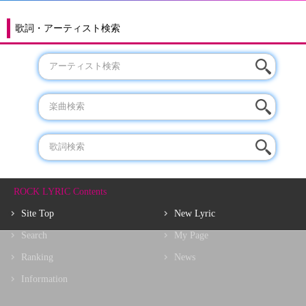
歌詞・アーティスト検索
ROCK LYRIC Contents
Site Top
New Lyric
Search
My Page
Ranking
News
Information