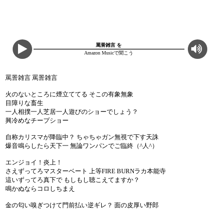
罵詈雑言 を
Amazon Musicで聞こう
罵詈雑言 罵詈雑言
火のないところに煙立ててる そこの有象無象
目障りな畜生
一人相撲一人芝居一人遊びのショーでしょう？
興冷めなチープショー
自称カリスマが降臨中？ ちゃちゃガン無視で下す天誅
爆音鳴らしたら天下一 無論ワンパンでご臨終（^人^）
エンジョイ！炎上！
さえずってろマスターベート 上等FIRE BURNラカ本能寺
這いずってろ真下で もしもし聴こえてますか？
鳴かぬならコロしちまえ
金の匂い嗅ぎつけて門前払い逆ギレ？ 面の皮厚い野郎