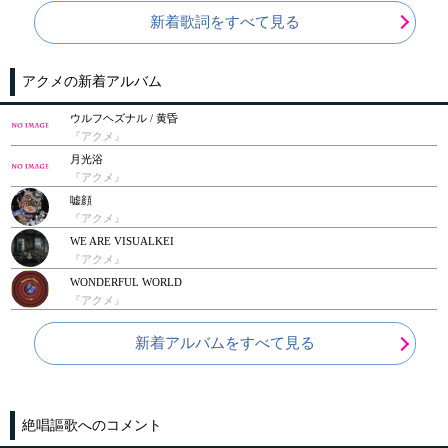
新着歌詞をすべて見る
アクメの新着アルバム
ウルフヘズナル / 黄昏
『アクメ』
月光浴
『アクメ』
嘘顔
『アクメ』
WE ARE VISUALKEI
『アクメ』
WONDERFUL WORLD
『アクメ』
新着アルバムをすべて見る
絶唱謳歌へのコメント