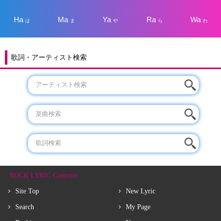
Ha
Ma
Ya
Ra
Wa
は
ま
や
ら
わ
歌詞・アーティスト検索
ROCK LYRIC Contents
Site Top
New Lyric
Search
My Page