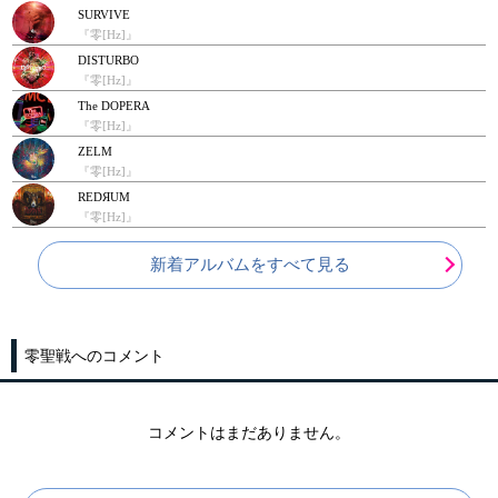
SURVIVE
『零[Hz]』
DISTURBO
『零[Hz]』
The DOPERA
『零[Hz]』
ZELM
『零[Hz]』
REDЯUM
『零[Hz]』
新着アルバムをすべて見る
零聖戦へのコメント
コメントはまだありません。