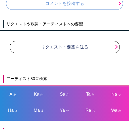
コメントを投稿する
リクエストや歌詞・アーティストへの要望
リクエスト・要望を送る
アーティスト50音検索
A
Ka
Sa
Ta
Na
あ
か
さ
た
な
Ha
Ma
Ya
Ra
Wa
は
ま
や
ら
わ