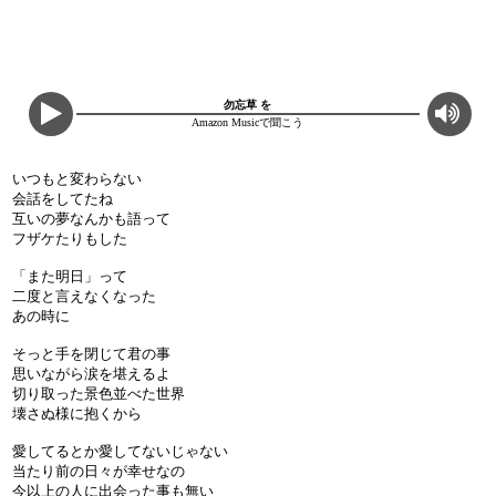
勿忘草 を
Amazon Musicで聞こう
いつもと変わらない
会話をしてたね
互いの夢なんかも語って
フザケたりもした
「また明日」って
二度と言えなくなった
あの時に
そっと手を閉じて君の事
思いながら涙を堪えるよ
切り取った景色並べた世界
壊さぬ様に抱くから
愛してるとか愛してないじゃない
当たり前の日々が幸せなの
今以上の人に出会った事も無い