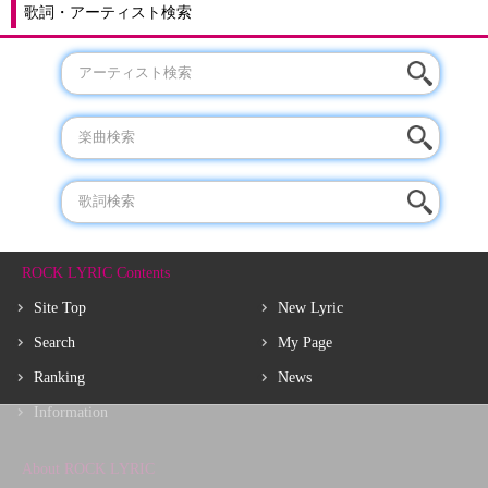
歌詞・アーティスト検索
ROCK LYRIC Contents
Site Top
New Lyric
Search
My Page
Ranking
News
Information
About ROCK LYRIC