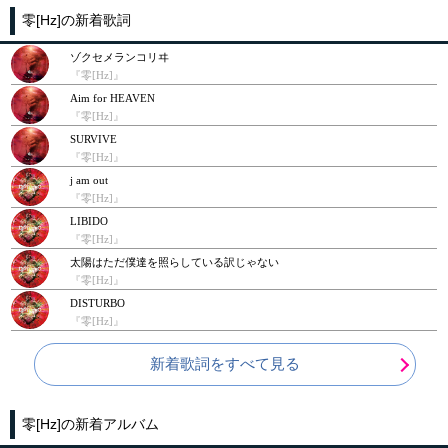
零[Hz]の新着歌詞
ゾクセメランコリヰ
『零[Hz]』
Aim for HEAVEN
『零[Hz]』
SURVIVE
『零[Hz]』
j am out
『零[Hz]』
LIBIDO
『零[Hz]』
太陽はただ僕達を照らしている訳じゃない
『零[Hz]』
DISTURBO
『零[Hz]』
新着歌詞をすべて見る
零[Hz]の新着アルバム