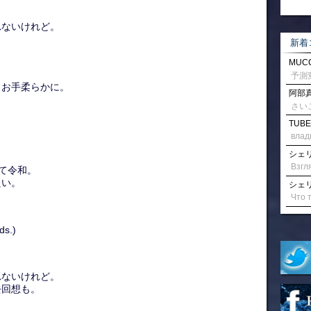
れないけれど。
。
新着
MUCC
、お手柔らかに。
阿部真
。
さい
TUBE
влад
シェリル
して令和。
たい。
シェリル
ds.)
れないけれど。
去回想も。