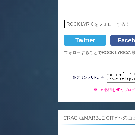
ROCK LYRICをフォローする！
Twitter
Faceb
フォローすることでROCK LYRI
歌詞リンクURL ⇒
※この歌詞をHPやブロ
CRACK&MARBLE CITYへの