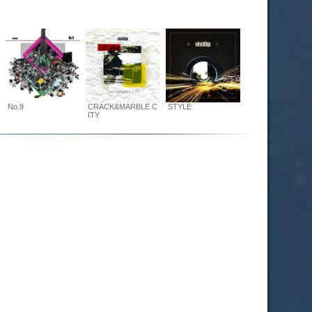
No.9
CRACK&MARBLE C
STYLE
ITY