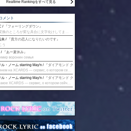
Realtime Rankingをすべて見る
コメント
 /
『フォーリングダウン』
予測変換のところが変な具合に文字化けしてませんか？
央 /
『貴方の恋人になりたいのです』
こう
 /
『あー夏休み』
имир воронин семья
・ノーム starring May'n /
『ダイアモンド クレバス/射手座☆午後九時 Don't be la
Взглянем на XCARDS — сервис, о котором сейчас говорят. Совсем недавно наткнулся о цифровой сервис XCARDS, он дает возможность создавать онлайн дебетовые карты чтобы контролировать расходы. Особенности, на которые я обратил внимание: Создание карты занимает очень короткое время. Сервис позволяет выпустить множество карт для разных целей. Поддержка работает в любое время суток включая персонального менеджера. Доступно управление без задержек — лимиты, уведомления, отчёты, статистика. На что стоит обратить внимание: Локация компании: европейская юрисдикция — перед использованием стоит уточнить, что сервис можно использовать без нарушений. Комиссии: в некоторых случаях встречаются оплаты за операции, поэтому советую просмотреть договор. Реальные кейсы: по отзывам поддержка работает быстро. Защита данных: все операции подтверждаются уведомлениями, но всегда лучше не хранить большие суммы на карте. Общее впечатление: Судя по функционалу, XCARDS может стать удобным инструментом в сфере финансов. Платформа сочетает скорость, удобство и гибкость. Как вы думаете? Пробовали ли подобные сервисы? Напишите в комментариях Виртуальные карты для бизнеса
・ノーム starring May'n /
『ダイアモンド クレバス/射手座☆午後九時 Don't be la
Что такое XCARDS — сервис, о котором сейчас говорят. Буквально на днях заметил о интересный бренд XCARDS, он помогает создавать онлайн карты чтобы управлять бюджетами. Ключевые преимущества: Выпуск занимает всего считанные минуты. Платформа даёт возможность оформить множество карт для разных целей. Есть поддержка в любое время суток включая персонального менеджера. Есть контроль без задержек — транзакции, уведомления, аналитика — всё под рукой. Возможные нюансы: Регистрация: европейская юрисдикция — желательно убедиться, что сервис можно использовать без нарушений. Финансовые условия: возможно, есть скрытые комиссии, поэтому лучше внимательно прочитать договор. Отзывы пользователей: по отзывам поддержка работает быстро. Надёжность системы: внедрены базовые меры безопасности, но всё равно советую не хранить большие суммы на карте. Вывод: В целом платформа кажется отличным помощником для маркетологов. Платформа сочетает скорость, удобство и гибкость. Как вы думаете? Пользовались ли вы XCARDS? Поделитесь опытом — будет интересно сравнить. Виртуальные карты для бизнеса