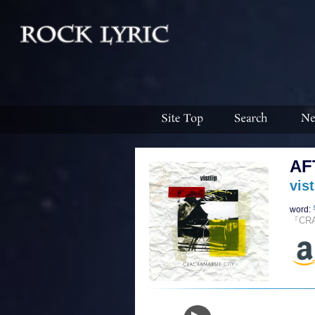
AF
vist
word:
『CR