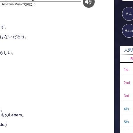
Amazon Musicで聞こう
A
あ
かず。
Ha
ケはないだろう。
人気歌
鹿らしい。
R
1st
2nd
3rd
4th
幕。
Letters。
5th
ds.)