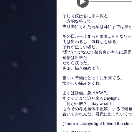
そして僕は君に手を振る。
一方的な答えで。
去り際にくれた言葉は耳にまでは届
あの日から止まったまま...そんなワ
街は変わるし、気持ちも移る。
それが正しい姿だ。
“君だけは”なんて都合良い考えは馬
覚悟は出来た。
だから戻った。
さぁ、描き始めよう。
傷つく準備はとっくに出来てる。
懐かしい痛みをくれ。
まずは計画。急げASAP。
すぐそこまで迫り来るDaylight。
「何が正解？」Say what？
もうその考え自体不正解。まるで煙
置いてかれんな。君宛に出したいくつもの
(There is always light behind the clou