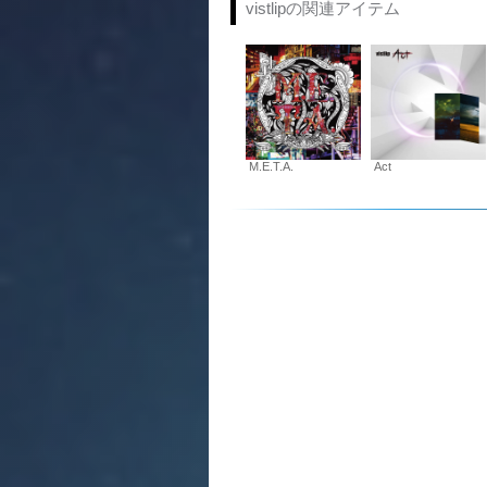
vistlipの関連アイテム
M.E.T.A.
Act