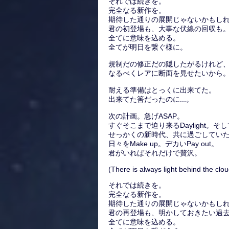
それでは続きを。
完全なる新作を。
期待した通りの展開じゃないかもし
君の初登場も、大事な伏線の回収も
全てに意味を込める。
全てが明日を繋ぐ様に。
規制だの修正だの隠したがるけれど
なるべくレアに断面を見せたいから
耐える準備はとっくに出来てた。
出来てた筈だったのに...。
次の計画。急げASAP。
すぐそこまで迫り来るDaylight。そ
せっかくの新時代、共に過ごしてい
日々をMake up。デカいPay out。
君がいればそれだけで贅沢。
(There is always light behind the clou
それでは続きを。
完全なる新作を。
期待した通りの展開じゃないかもし
君の再登場も、明かしておきたい過
全てに意味を込める。