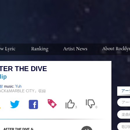
TER THE DIVE
lip
智
Yuh
music:
アーテ
ACK&MARBLE CITY』収録
3
0
AFTER THE DIVE を