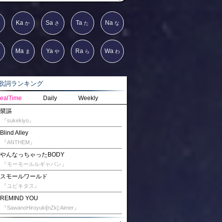
Ka
Sa
Ta
Na
か
さ
た
な
Ma
Ya
Ra
Wa
は
ま
や
ら
わ
詞ランキング
ealTime
Daily
Weekly
襞謳
『sukekiyo』
Blind Alley
『ANTHEM』
やんなっちゃったBODY
『モーモールルギャバン』
スモールワールド
『ユビキタス』
REMIND YOU
『SawanoHiroyuki[nZk]:Aimer』