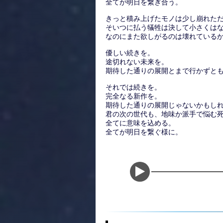
全てが明日を繋ぎ合う。
きっと積み上げたモノは少し崩れた
そいつに払う犠牲は決して小さくは
なのにまた欲しがるのは壊れている
優しい続きを。
途切れない未来を。
期待した通りの展開とまで行かずと
それでは続きを。
完全なる新作を。
期待した通りの展開じゃないかもし
君の次の世代も、地味か派手で悩む
全てに意味を込める。
全てが明日を繋ぐ様に。