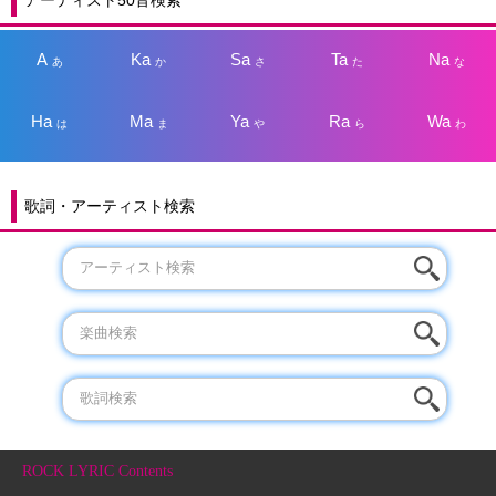
アーティスト50音検索
A
Ka
Sa
Ta
Na
あ
か
さ
た
な
Ha
Ma
Ya
Ra
Wa
は
ま
や
ら
わ
歌詞・アーティスト検索
ROCK LYRIC Contents