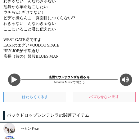
わきゃない んなわきゃない
池袋から革命起こしたい
ウチら?ふざけてない!
ビデオ撮らん曲 真面目につくらない!?
わきゃない んなわきゃない
ここにいること君に伝えたい
WEST GATE逆ですよ
EASTのエグいVOODOO SPACE
HEY JOEが平常通り
店長（昔の）普段BLUES MAN
楽園でウンザウンザを踊る を
Amazon Musicで聞こう
はたらくくるま
バズらせない天才
バックドロップシンデレラの関連アイテム
セカンドe.p