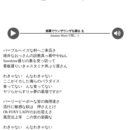
楽園でウンザウンザを踊る を
Amazon Musicで聞こう
パープルヘイズな村へご来店さ
雄弁なおっさんの説教真っ最中やねん
Sunshine通りの裏を突っ切って
看板通りいきゃスタミナ丼ぶり屋さん
わきゃない んなわきゃない
ここがイカした俺らのパラダイス
食ってない んな食ってない
ヤツらからすりゃ夢の墓場ですか?
パーリーピーポーな皆の御用達さ
流行に敏感な奴は 押さえとけ
Oh FOXY LADYのお出迎えさ
風営法上等 この世の楽園な
わきゃない んなわきゃない