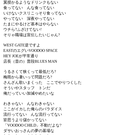
翼授かるようなドリンクもない
食ってない んな食ってない
いけないクスリこっそり食ってない
やってない 深夜やってない
たまにやるけど基本はやらない
ウチら?ふざけてない!
そりゃ職場は宣伝したいじゃん?
WEST GATE逆ですよ
EASTのエグいVOODOO SPACE
HEY JOEが平常通り
店長（昔の）普段BLUES MAN
うるさくて狭くって最低だろ?
梅雨から暑いって問題だろ?
さんざん歌いまくった ここでやりつくした
そういやスタッフ トンだ
俺だっていい加減やめたいな
わきゃない んなわきゃない
ここがイカした俺らのパラダイス
流行ってない んな流行ってない
皆思うより儲かってない
「VOODOO CHILD」不動だよな?
ダサいおっさんの夢の墓場な