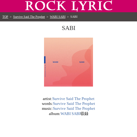
TOP
＞
Survive Said The Prophet
＞
WABI SABI
＞
SABI
SABI
artist:
Survive Said The Prophet
words:
Survive Said The Prophet
music:
Survive Said The Prophet
album:
WABI SABI
収録