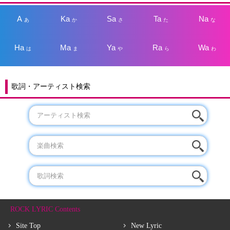
A
Ka
Sa
Ta
Na
あ
か
さ
た
な
Ha
Ma
Ya
Ra
Wa
は
ま
や
ら
わ
歌詞・アーティスト検索
ROCK LYRIC Contents
Site Top
New Lyric