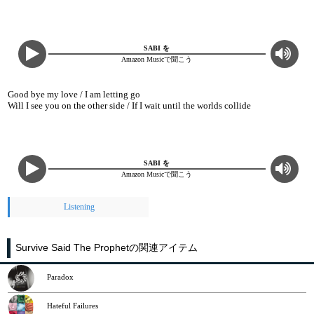
SABI を
Amazon Musicで聞こう
Good bye my love / I am letting go
Will I see you on the other side / If I wait until the worlds collide
SABI を
Amazon Musicで聞こう
Listening
Survive Said The Prophetの関連アイテム
Paradox
Hateful Failures