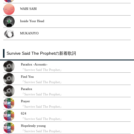
WABI SABI
Inside Your Head
MUKANJYO
Survive Said The Prophetの新着歌詞
Paradox -Acoustic-
『Survive Said The Prophet』
Find You
『Survive Said The Prophet』
Paradox
『Survive Said The Prophet』
Prayer
『Survive Said The Prophet』
624
『Survive Said The Prophet』
Hopelessly young
『Survive Said The Prophet』