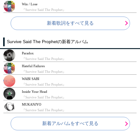
Win / Lose
『Survive Said The Prophet』
新着歌詞をすべて見る
Survive Said The Prophetの新着アルバム
Paradox
『Survive Said The Prophet』
Hateful Failures
『Survive Said The Prophet』
WABI SABI
『Survive Said The Prophet』
Inside Your Head
『Survive Said The Prophet』
MUKANJYO
『Survive Said The Prophet』
新着アルバムをすべて見る