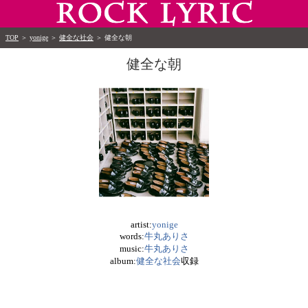
TOP
＞
yonige
＞
健全な社会
＞
健全な朝
健全な朝
artist:
yonige
words:
牛丸ありさ
music:
牛丸ありさ
album:
健全な社会
収録