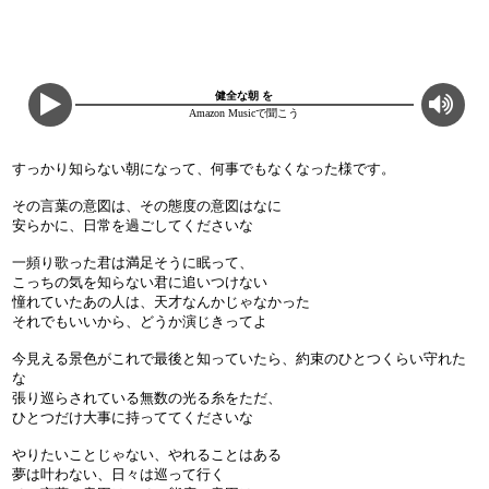
健全な朝 を
Amazon Musicで聞こう
すっかり知らない朝になって、何事でもなくなった様です。
その言葉の意図は、その態度の意図はなに
安らかに、日常を過ごしてくださいな
一頻り歌った君は満足そうに眠って、
こっちの気を知らない君に追いつけない
憧れていたあの人は、天才なんかじゃなかった
それでもいいから、どうか演じきってよ
今見える景色がこれで最後と知っていたら、約束のひとつくらい守れた
な
張り巡らされている無数の光る糸をただ、
ひとつだけ大事に持っててくださいな
やりたいことじゃない、やれることはある
夢は叶わない、日々は巡って行く