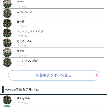
ピオニー
『yonige』
みたいなこと
『yonige』
春一番
『yonige』
メリークリスマスイヴ
『yonige』
あかるいみらい
『yonige』
往生際
『yonige』
ここじゃない場所
『yonige』
新着歌詞をすべて見る
yonigeの新着アルバム
健全な社会
『yonige』