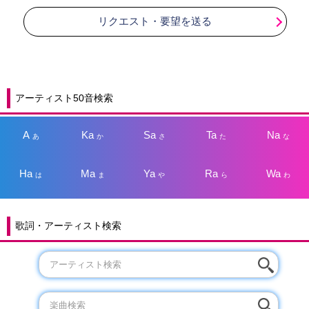
リクエスト・要望を送る
アーティスト50音検索
A
Ka
Sa
Ta
Na
あ
か
さ
た
な
Ha
Ma
Ya
Ra
Wa
は
ま
や
ら
わ
歌詞・アーティスト検索