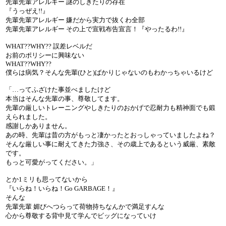
先輩先輩アレルギー 謎のしきたりの存在
『うっぜえ!!』
先輩先輩アレルギー 嫌だから実力で抜くわ全部
先輩先輩アレルギー その上で宣戦布告宣言！『やったるわ!!』
WHAT??WHY?? 誤差レベルだ
お前のポリシーに興味ない
WHAT??WHY??
僕らは病気？そんな先輩(ひと)ばかりじゃないのもわかっちゃいるけど
「…ってふざけた事並べましたけど
本当はそんな先輩の事、尊敬してます。
先輩の厳しいトレーニングやしきたりのおかげで忍耐力も精神面でも鍛
えられました。
感謝しかありません。
あの時、先輩は昔の方がもっと凄かったとおっしゃっていましたよね？
そんな厳しい事に耐えてきた力強さ、その歳上であるという威厳、素敵
です。
もっと可愛がってください。」
とか1ミリも思ってないから
『いらね！いらね！Go GARBAGE！』
そんな
先輩先輩 媚びへつらって荷物持ちなんかで満足すんな
心から尊敬する背中見て学んでビッグになっていけ