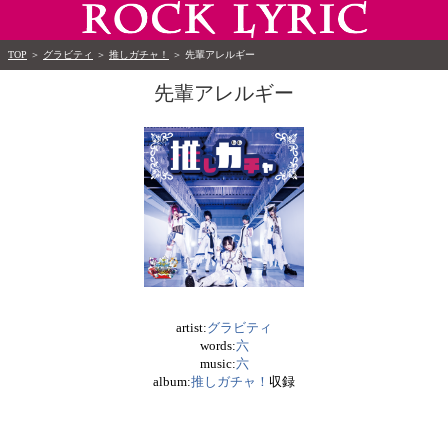
TOP
＞
グラビティ
＞
推しガチャ！
＞
先輩アレルギー
先輩アレルギー
artist:
グラビティ
words:
六
music:
六
album:
推しガチャ！
収録