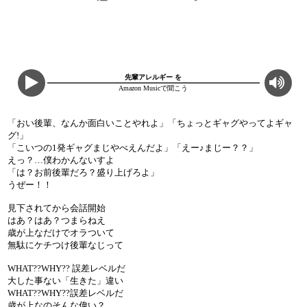
先輩アレルギー を
Amazon Musicで聞こう
「おい後輩、なんか面白いことやれよ」「ちょっとギャグやってよギャ
グ!」
「こいつの1発ギャグまじやべえんだよ」「えー♪まじー？？」
えっ？…僕わかんないすよ
「は？お前後輩だろ？盛り上げろよ」
うぜー！！
見下されてから会話開始
はあ？はあ？つまらねえ
歳が上なだけでオラついて
無駄にケチつけ後輩なじって
WHAT??WHY?? 誤差レベルだ
大した事ない「生きた」違い
WHAT??WHY??誤差レベルだ
歳が上なのそんな偉い？