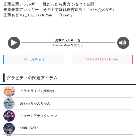
先輩先輩アレルギー 嫌だったら実力で抜けよ全部
先輩先輩アレルギー その上で宣戦布告宣言！『やったれや!!』
先輩もどきに Hey FxxK You ！『Boo!!』
先輩アレルギー を
Amazon Musicで聞こう
MAXWELL's Demon
推しガチャ！
グラビティの関連アイテム
キラキライフ / 推幸せに
終わっちゃんちゃん！
キュートアディクション
ORIGINATE