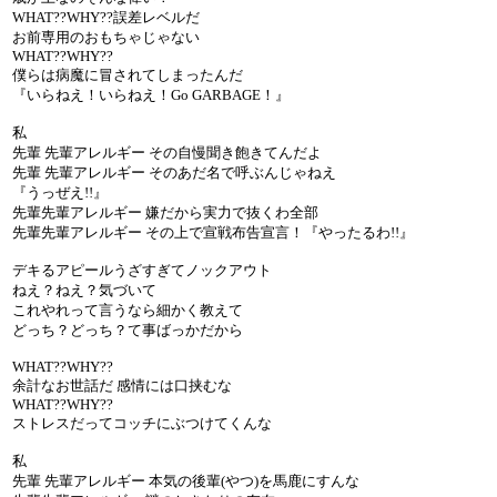
WHAT??WHY??誤差レベルだ
お前専用のおもちゃじゃない
WHAT??WHY??
僕らは病魔に冒されてしまったんだ
『いらねえ！いらねえ！Go GARBAGE！』
私
先輩 先輩アレルギー その自慢聞き飽きてんだよ
先輩 先輩アレルギー そのあだ名で呼ぶんじゃねえ
『うっぜえ!!』
先輩先輩アレルギー 嫌だから実力で抜くわ全部
先輩先輩アレルギー その上で宣戦布告宣言！『やったるわ!!』
デキるアピールうざすぎてノックアウト
ねえ？ねえ？気づいて
これやれって言うなら細かく教えて
どっち？どっち？て事ばっかだから
WHAT??WHY??
余計なお世話だ 感情には口挟むな
WHAT??WHY??
ストレスだってコッチにぶつけてくんな
私
先輩 先輩アレルギー 本気の後輩(やつ)を馬鹿にすんな