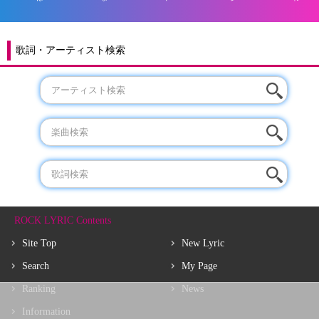
歌詞・アーティスト検索
ROCK LYRIC Contents
Site Top
New Lyric
Search
My Page
Ranking
News
Information