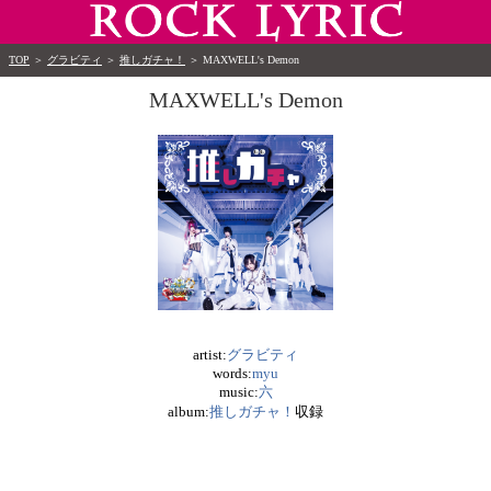
TOP
＞
グラビティ
＞
推しガチャ！
＞
MAXWELL's Demon
MAXWELL's Demon
artist:
グラビティ
words:
myu
music:
六
album:
推しガチャ！
収録