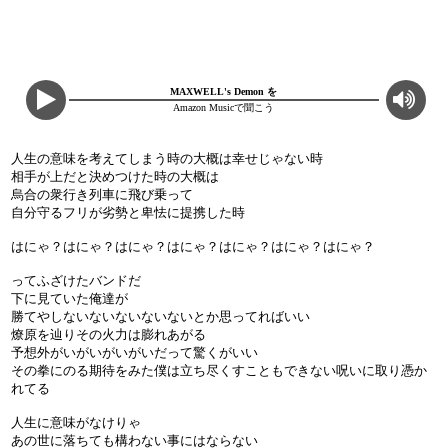
MAXWELL's Demon を
Amazon Musicで聞こう
人生の意味を考えてしまう時の大概は幸せじゃない時
相手が上だと決めつけた時の大概は
烏合の衆行き列車に飛び乗って
自分守るフリが劣勢と卑怯に提携した時
はにゃ？はにゃ？はにゃ？はにゃ？はにゃ？はにゃ？はにゃ？
ってふざけたバンドだ
下に見ていた俺達が
勝てやしないないないないないとか思ってればいい
燎原を辿りその火力は膨れあがる
予想外がいがいがいがいだって驚くがいい
その拳にのる期待をみた僕は立ち尽くすこともできない呪いに取り憑か
れてる
人生に意味がなけりゃ
あの世に落ちても構わない事にはならない