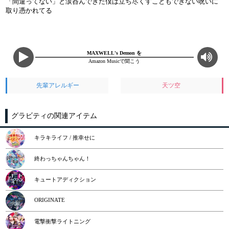
「間違ってない」と涙呑んできた僕は立ち尽くすこともできない呪いに
取り憑かれてる
MAXWELL's Demon を
Amazon Musicで聞こう
先輩アレルギー
天ツ空
グラビティの関連アイテム
キラキライフ / 推幸せに
終わっちゃんちゃん！
キュートアディクション
ORIGINATE
電撃衝撃ライトニング