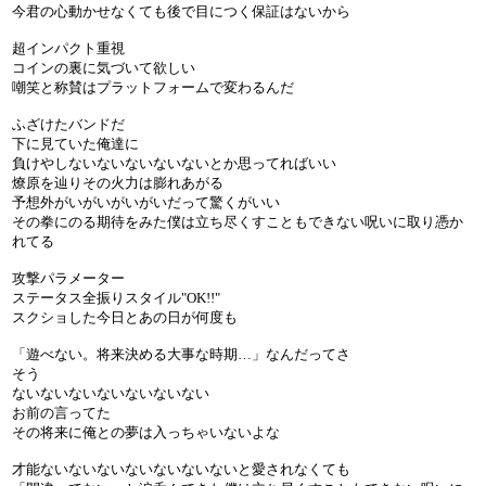
今君の心動かせなくても後で目につく保証はないから
超インパクト重視
コインの裏に気づいて欲しい
嘲笑と称賛はプラットフォームで変わるんだ
ふざけたバンドだ
下に見ていた俺達に
負けやしないないないないないとか思ってればいい
燎原を辿りその火力は膨れあがる
予想外がいがいがいがいだって驚くがいい
その拳にのる期待をみた僕は立ち尽くすこともできない呪いに取り憑か
れてる
攻撃パラメーター
ステータス全振りスタイル"OK!!"
スクショした今日とあの日が何度も
「遊べない。将来決める大事な時期…」なんだってさ
そう
ないないないないないないない
お前の言ってた
その将来に俺との夢は入っちゃいないよな
才能ないないないないないないないと愛されなくても