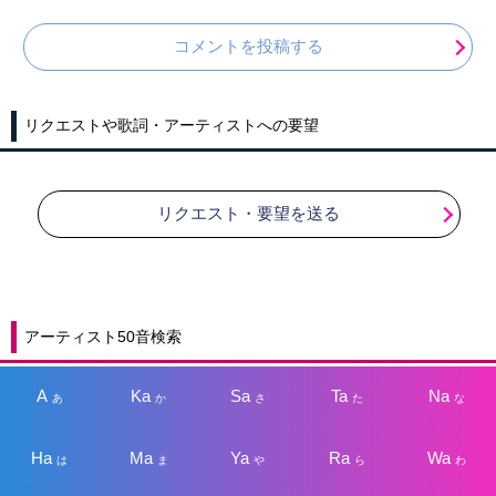
コメントを投稿する
リクエストや歌詞・アーティストへの要望
リクエスト・要望を送る
アーティスト50音検索
A
Ka
Sa
Ta
Na
あ
か
さ
た
な
Ha
Ma
Ya
Ra
Wa
は
ま
や
ら
わ