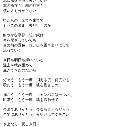
燃ゆる火を観て喚いていた
罪の所在も 罰の行方も
償い方も分からない
得たもの 全てを棄てて
もうこのまま 去り行くのか
鮮やかな季節 想い続け
今を閉ざしていても
目の前の景色 想い出を置き去りにして
流れていく
今日も明日も輝いている
過去を積み重ねて
生きてきたのだから
灯そう もう一度 消える度 何度でも
歌おう もう一度 魂を抱きしめて
描こう もう一度 キャンバスは一つだけ
叫ぼう もう一度 魂を震わせて
今までありがとう 今なら言えるだろう
全てにありがとう 夜明けはすぐそこだ
さよなら 愛しき日々