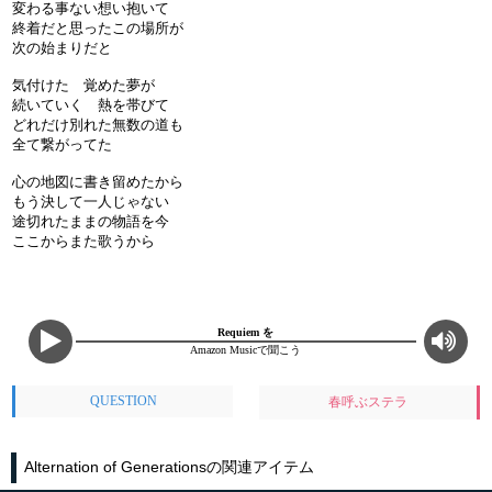
変わる事ない想い抱いて
終着だと思ったこの場所が
次の始まりだと
気付けた 覚めた夢が
続いていく 熱を帯びて
どれだけ別れた無数の道も
全て繋がってた
心の地図に書き留めたから
もう決して一人じゃない
途切れたままの物語を今
ここからまた歌うから
Requiem を
Amazon Musicで聞こう
QUESTION
春呼ぶステラ
Alternation of Generationsの関連アイテム