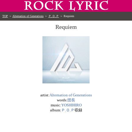
TOP
＞
Alternation of Generations
＞
Ｐ.Ｏ.Ｐ
＞
Requiem
Requiem
artist:
Alternation of Generations
words:
団長
music:
YOSHIHIRO
album:
Ｐ.Ｏ.Ｐ
収録