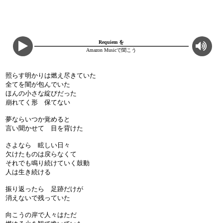
Requiem を
Amazon Musicで聞こう
照らす明かりは燃え尽きていた
全てを闇が包んでいた
ほんの小さな綻びだった
崩れてく形 保てない
夢ならいつか覚めると
言い聞かせて 目を背けた
さよなら 眩しい日々
欠けたものは戻らなくて
それでも鳴り続けていく鼓動
人は生き続ける
振り返ったら 足跡だけが
消えないで残っていた
向こうの岸で人々はただ