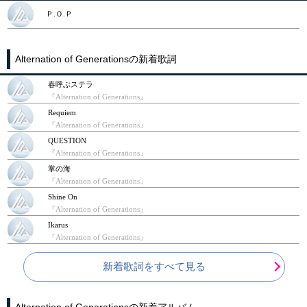
Ｐ.Ｏ.Ｐ
Alternation of Generationsの新着歌詞
春呼ぶステラ
『Alternation of Generations』
Requiem
『Alternation of Generations』
QUESTION
『Alternation of Generations』
掌の海
『Alternation of Generations』
Shine On
『Alternation of Generations』
Ikarus
『Alternation of Generations』
新着歌詞をすべて見る