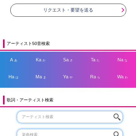
リクエスト・要望を送る
アーティスト50音検索
A
Ka
Sa
Ta
Na
あ
か
さ
た
な
Ha
Ma
Ya
Ra
Wa
は
ま
や
ら
わ
歌詞・アーティスト検索