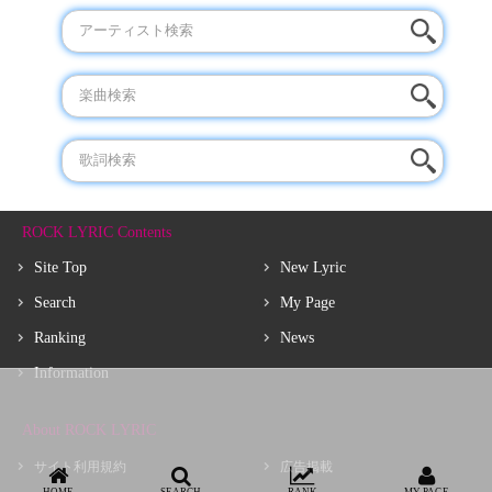
ROCK LYRIC Contents
Site Top
New Lyric
Search
My Page
Ranking
News
Information
About ROCK LYRIC
サイト利用規約
広告掲載