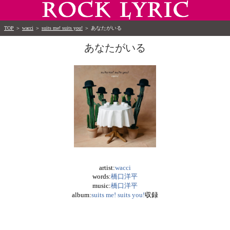
TOP
＞
wacci
＞
suits me! suits you!
＞
あなたがいる
あなたがいる
artist:
wacci
words:
橋口洋平
music:
橋口洋平
album:
suits me! suits you!
収録